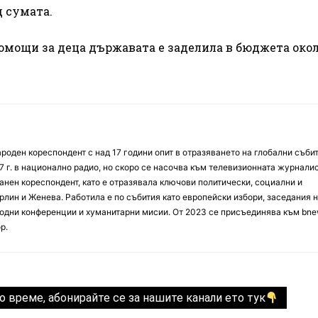
д сумата.
помощи за деца държавата е заделила в бюджета окол
оден кореспондент с над 17 години опит в отразяването на глобални събит
7 г. в национално радио, но скоро се насочва към телевизионната журналис
анен кореспондент, като е отразявала ключови политически, социални и
лин и Женева. Работила е по събития като европейски избори, заседания 
дни конференции и хуманитарни мисии. От 2023 се присъединява към bne
р.
о време, абонирайте се за нашите канали ето тук