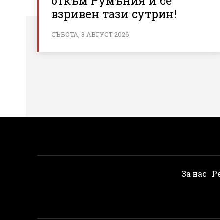
откъм Румъния и бе
взривен тази сутрин!
СЪБОТА, 8 АВГУСТ 2026
За нас
Р