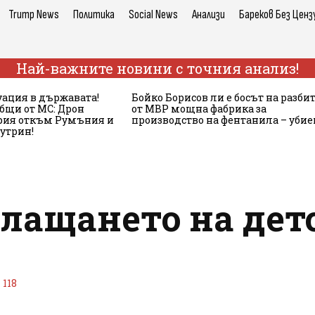
Trump News
Политика
Social News
Анализи
Бареков Без Ценз
Най-важните новини с точния анализ!
ация в държавата!
Бойко Борисов ли е босът на разби
бщи от МС: Дрон
от МВР мощна фабрика за
ария откъм Румъния и
производство на фентанила – убие
сутрин!
плащането на дет
118