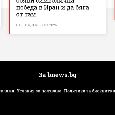
обяви символична
победа в Иран и да бяга
от там
СЪБОТА, 8 АВГУСТ 2026
За bnews.bg
еклама
Условия за ползване
Политика за бисквитк