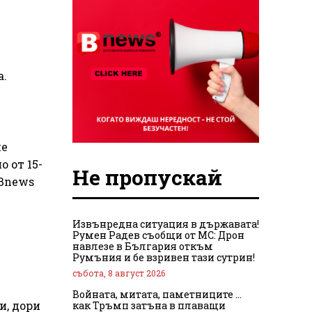
а.
ме
 от 15-
Не пропускай
 Bnews
Извънредна ситуация в държавата!
Румен Радев съобщи от МС: Дрон
навлезе в България откъм
Румъния и бе взривен тази сутрин!
събота, 8 август 2026
Войната, митата, паметниците …
и, дори
как Тръмп затъна в плаващи