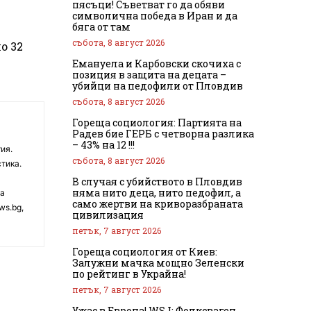
пясъци! Съветват го да обяви
символична победа в Иран и да
бяга от там
събота, 8 август 2026
о 32
Емануела и Карбовски скочиха с
позиция в защита на децата –
убийци на педофили от Пловдив
събота, 8 август 2026
Гореща социология: Партията на
Радев бие ГЕРБ с четворна разлика
– 43% на 12 !!!
ия.
събота, 8 август 2026
тика.
В случая с убийството в Пловдив
няма нито деца, нито педофил, а
на
само жертви на криворазбраната
ws.bg,
цивилизация
петък, 7 август 2026
Гореща социология от Киев:
Залужни мачка мощно Зеленски
по рейтинг в Украйна!
петък, 7 август 2026
Ужас в Европа! WSJ: Фолксваген