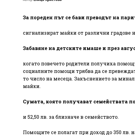
За пореден път се бави преводът на пари
сигнализират майки от различни градове н
Забавяне на детските имаше и през авгус
когато повечето родители получиха помощта 
социалните помощи трябва да се превеждат 
то число на месеца. Закъснението за мина
майки.
Сумата, която получават семействата по с
и 52,50 лв. за близначе в семейството.
Помощите се полагат при доход до 350 лв. 