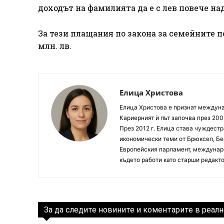
доходът на фамилията да е с лев повече на
За тези плащания по закона за семейните 
млн. лв.
Елица Христова
Елица Христова е признат междунар
Кариерният ѝ път започва през 200
През 2012 г. Елица става чуждестр
икономически теми от Брюксел, Бер
Европейския парламент, междунаро
където работи като старши редакто
За да следите новините и коментарите в реалн