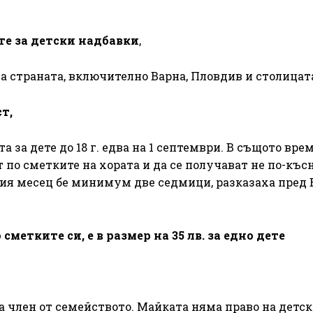
те за детски надбавки
,
а страната, включително Варна, Пловдив и столицат
т,
за дете до 18 г. едва на 1 септември. В същото вре
по сметките на хората и да се получават не по-късно
лия месец бе минимум две седмици, разказаха пред
метките си, е в размер на 35 лв. за едно дете
на член от семейството. Майката няма право на детск