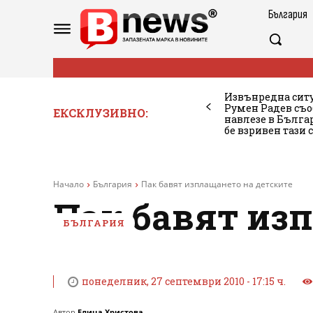
България
Извънредна ситу
Румен Радев съо
ЕКСКЛУЗИВНО:
навлезе в Бълг
бе взривен тази 
Начало
България
Пак бавят изплащането на детските
Пак бавят из
БЪЛГАРИЯ
понеделник, 27 септември 2010 - 17:15 ч.
Автор
Елица Христова