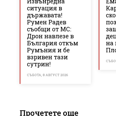
Извънредна
Ем
ситуация в
Ка
държавата!
ско
Румен Радев
по
съобщи от МС:
за
Дрон навлезе в
де
България откъм
на
Румъния и бе
Пл
взривен тази
СЪБОТ
сутрин!
СЪБОТА, 8 АВГУСТ 2026
Прочетете още