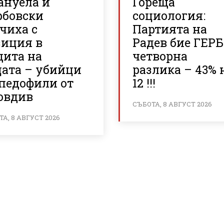
ануела и
Гореща
рбовски
социология:
чиха с
Партията на
зиция в
Радев бие ГЕРБ
щита на
четворна
цата – убийци
разлика – 43% 
 педофили от
12 !!!
овдив
СЪБОТА, 8 АВГУСТ 2026
А, 8 АВГУСТ 2026