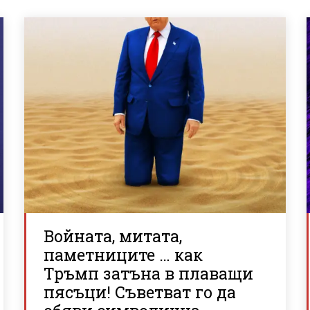
Войната, митата,
паметниците … как
Тръмп затъна в плаващи
пясъци! Съветват го да