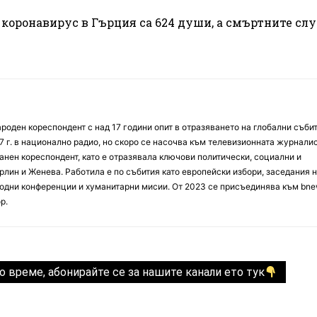
 коронавирус в Гърция са 624 души, а смъртните слу
оден кореспондент с над 17 години опит в отразяването на глобални събит
7 г. в национално радио, но скоро се насочва към телевизионната журналис
анен кореспондент, като е отразявала ключови политически, социални и
лин и Женева. Работила е по събития като европейски избори, заседания 
дни конференции и хуманитарни мисии. От 2023 се присъединява към bne
р.
о време, абонирайте се за нашите канали ето тук