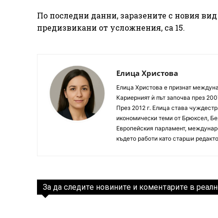
По последни данни, заразените с новия вид
предизвикани от усложнения, са 15.
Елица Христова
Елица Христова е признат междунар
Кариерният ѝ път започва през 200
През 2012 г. Елица става чуждестр
икономически теми от Брюксел, Бер
Европейския парламент, междунаро
където работи като старши редакто
За да следите новините и коментарите в реалн