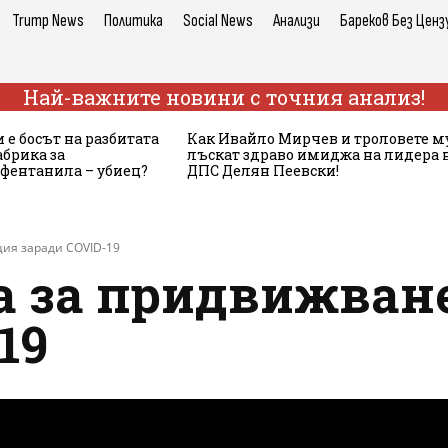
Trump News
Политика
Social News
Анализи
Бареков Без Ценз
Най-важните новини с точния анализ!
 е босът на разбитата
Как Ивайло Мирчев и троловете м
брика за
лъскат здраво имиджа на лидера 
 фентанила – убиец?
ДПС Делян Пеевски!
ция заради COVID-19
а за придвижван
19