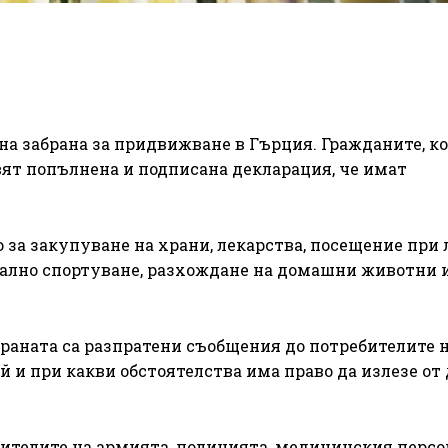
лна забрана за придвижване в Гърция. Гражданите, к
вят попълнена и подписана декларация, че имат
 за закупуване на храни, лекарства, посещение при 
ално спортуване, разхождане на домашни животни и
траната са разпратени съобщения до потребителите 
 и при какви обстоятелства има право да излезе от
ителите на армията, полицията, медицинския персо