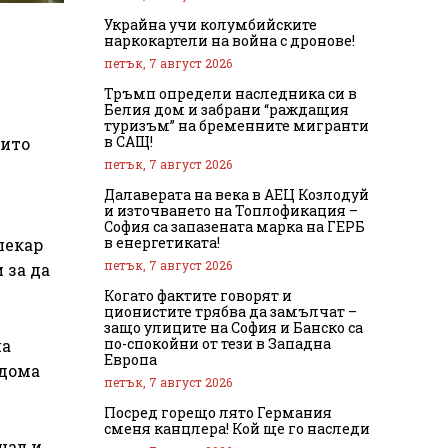
Украйна учи колумбийските
наркокартели на война с дронове!
петък, 7 август 2026
Тръмп определи наследника си в
Белия дом и забрани “раждащия
туризъм” на бременните мигранти
в САЩ!
оито
петък, 7 август 2026
Далаверата на века в АЕЦ Козлодуй
и източването на Топлофикация –
София са запазената марка на ГЕРБ
в енергетиката!
лекар
петък, 7 август 2026
 за да
Когато фактите говорят и
ционистите трябва да замълчат –
защо улиците на София и Банско са
по-спокойни от тези в Западна
на
Европа
 дома
петък, 7 август 2026
Посред горещо лято Германия
сменя канцлера! Кой ще го наследи
нал и