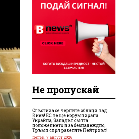
Не пропускай
Сгъстиха се черните облаци над
Киев! ЕС не ще корумпирана
Украйна, Западът смята
положението и за безнадеждно,
Тръмп спря ракетите Пейтриът!
петък, 7 август 2026