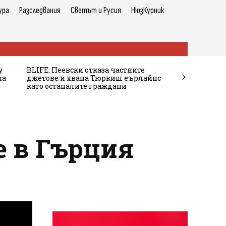
ура
Разследвания
Светът и Русия
НюзКурник
у
BLIFE: Пеевски отказа частните
на
джетове и хвана Тюркиш еърлайнс
като останалите граждани
е в Гърция