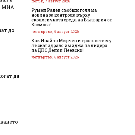
петък, 7 август 2026
т МИА
Румен Радев съобщи голяма
новина за контрола върху
екологичната среда на България от
Космоса!
ват до
четвъртък, 6 август 2026
Как Ивайло Мирчев и троловете му
лъскат здраво имиджа на лидера
на ДПС Делян Пеевски!
четвъртък, 6 август 2026
могат да
яването