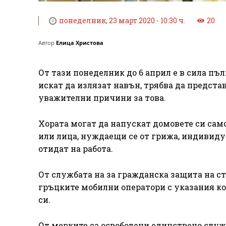
понеделник, 23 март 2020 - 10:30 ч.
20
Автор
Елица Христова
От тази понеделник до 6 април е в сила пъ
искат да излязат навън, трябва да предста
уважителни причини за това.
Хората могат да напускат домовете си само
или лица, нуждаещи се от грижа, индивиду
отидат на работа.
От службата на за гражданска защита на с
гръцките мобилни оператори с указания кой
си.
От мерките са освободени единствено служ