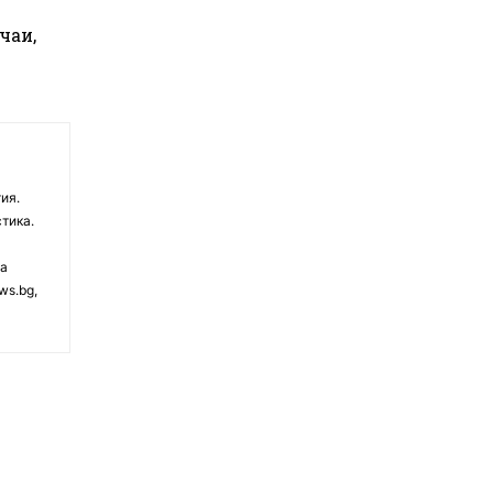
чаи,
ия.
тика.
на
ws.bg,