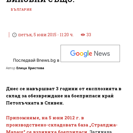
БЪЛГАРИЯ
петък, 5 юни 2015 - 11:20 ч.
33
Последвай Bnews.bg в
Автор
Елица Христова
Днес се навършват 3 години от експлозията в
склад за обезвреждане на боеприпаси край
Петолъчката в Сливен.
Припомняме, на 5 юни 2012 г. в
производствено-складовата база „Стралджа-
Мараш“ се взривиха боеприпаси.
Загинаха