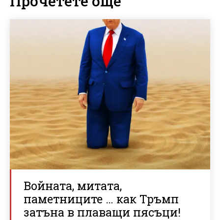
Прочетете още
Войната, митата,
паметниците … как Тръмп
затъна в плаващи пясъци!