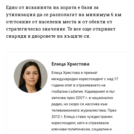
Едно от исканията на хората е бази за
утилизация да се разполагат на минимум 6 км
отстояние от населени места и от обекти от
стратегическо значение. Те все още откриват
снаряди в дворовете на къщите си.
Елица Христова
Елица Христова е признат
международен кореспондент с над 17
години опит в отразяването на
глобални събития. Кариерният ѝ път
започва през 2007 г. в национално
радио, но скоро се насочва към
телевизионната журналистика. През
2012 г. Елица става чуждестранен
кореспондент, като е отразявала
ключови политически, социални и