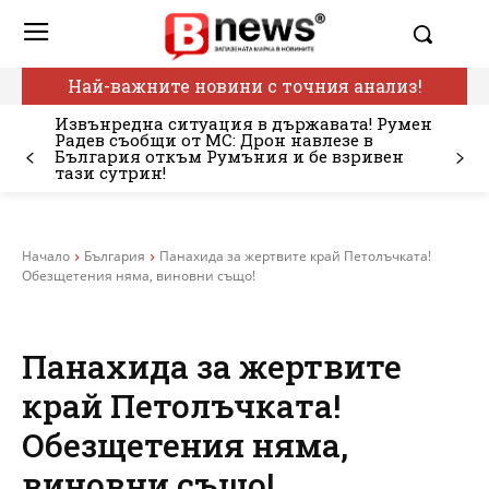
Най-важните новини с точния анализ!
Извънредна ситуация в държавата! Румен
Радев съобщи от МС: Дрон навлезе в
България откъм Румъния и бе взривен
тази сутрин!
Начало
България
Панахида за жертвите край Петолъчката!
Обезщетения няма, виновни също!
Панахида за жертвите
край Петолъчката!
Обезщетения няма,
виновни също!