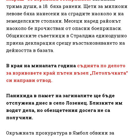
трима души, а 18 бяха ранени. Щети за милиони
левове бяха нанесени на сградите наоколо и на
земеделските стопани. Месеци наред районът
наоколо бе прочистван от опасни боеприпаси.
Общинските съветници в Стралджа единодушно
приеха декларация срещу възстановяването на
дейността в базата.
В края на миналата година
съдията по делото
за взривовете край пътен възел „Петолъчката“
си направи отвод.
Панихида в памет на загиналите ще бъде
отслужена днес в село Лозенец. Близките им
водят дела, но обезщетения досега не са
получили.
Окръжната прокуратура в Ямбол обвини за