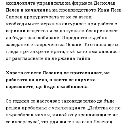
експлозията управителя на фирмата Десислав
Делев и началника на производството Иван Пеев.
Според прокуратурата те не са взели
необходимите мерки за сигурност при работа с
взривни вещества и са допуснали боеприпасите
да бъдат разглобявани. Поредното съдебно
заседание е насрочено за 15 юни. То отново ще се
гледа при закрити врата, тъй като има опасност
от разгласяване на държавна тайна.
Хората от село Лозенец се притесняват, че
работата на цеха, в който се случиха
взривовете, ще бъде възобновена.
От години те настояват законодателно да бъде
решен проблемът с утилизацията. „Действа се по
първобитен начин, никой от управляващите не
се интересува”, твърди жител на село Лозенец.