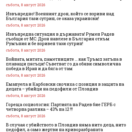
събота, 8 август 2026
Извънредно! Военният дрон, който се взриви над
България тази сутрин, се оказа украински!
събота, 8 август 2026
Извънредна ситуация в държавата! Румен Радев
съобщи от МС: Дрон навлезе в България откъм
Румъния и бе взривен тази сутрин!
събота, 8 август 2026
Войната, митата, паметниците … как Тръмп затъна в
плаващи пясъци! Съветват го да обяви символична
победа в Иран и да бяга от там
събота, 8 август 2026
Емануела и Карбовски скочиха с позиция в защита на
децата – убийци на педофили от Пловдив
събота, 8 август 2026
Гореща социология: Партията на Радев бие ГЕРБ с
четворна разлика – 43% на 12 !!!
събота, 8 август 2026
В случая с убийството в Пловдив няма нито деца, нито
педофил, а само жертви на криворазбраната