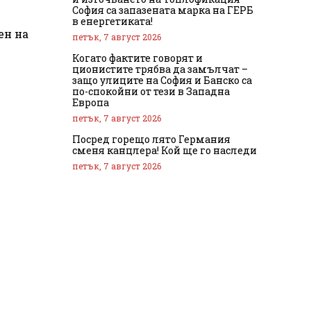
София са запазената марка на ГЕРБ
в енергетиката!
ен на
петък, 7 август 2026
Когато фактите говорят и
ционистите трябва да замълчат –
защо улиците на София и Банско са
по-спокойни от тези в Западна
Европа
петък, 7 август 2026
Посред горещо лято Германия
сменя канцлера! Кой ще го наследи
петък, 7 август 2026