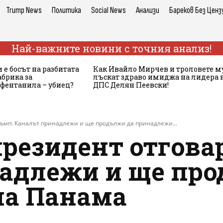
Trump News
Политика
Social News
Анализи
Бареков Без Ценз
Най-важните новини с точния анализ!
 е босът на разбитата
Как Ивайло Мирчев и троловете м
брика за
лъскат здраво имиджа на лидера 
 фентанила – убиец?
ДПС Делян Пеевски!
ъмп: Каналът принадлежи и ще продължи да принадлежи...
резидент отговар
адлежи и ще про
на Панама