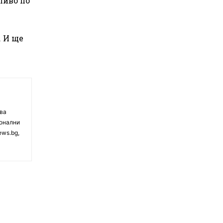
ливо по
. И ще
чва
ионални
ews.bg,