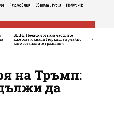
ура
Разследвания
Светът и Русия
НюзКурник
у
BLIFE: Пеевски отказа частните
на
джетове и хвана Тюркиш еърлайнс
като останалите граждани
я на Тръмп:
дължи да