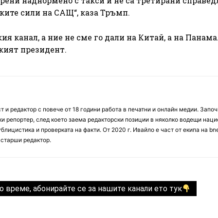
рени наднормено с такси и не са третирани справед
ите сили на САЩ“, каза Тръмп.
 канал, а ние не сме го дали на Китай, а на Панама
ският президент.
 и редактор с повече от 18 години работа в печатни и онлайн медии. Запо
ски репортер, след което заема редакторски позиции в няколко водещи нац
блицистика и проверката на факти. От 2020 г. Ивайло е част от екипа на bn
 старши редактор.
о време, абонирайте се за нашите канали ето тук