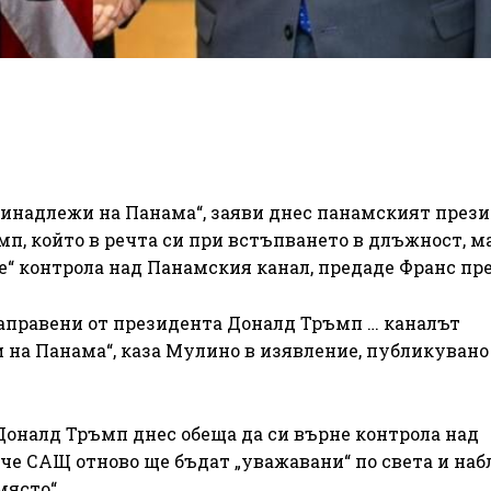
инадлежи на Панама“, заяви днес панамският през
мп, който в речта си при встъпването в длъжност, м
не“ контрола над Панамския канал, предаде Франс пре
направени от президента Доналд Тръмп … каналът
на Панама“, каза Мулино в изявление, публикувано
Доналд Тръмп днес обеща да си върне контрола над
 че САЩ отново ще бъдат „уважавани“ по света и наб
място“.