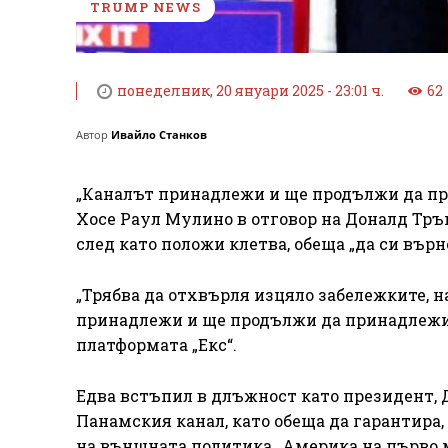
TRUMP NEWS
понеделник, 20 януари 2025 - 23:01 ч.
62
Автор
Ивайло Станков
„Каналът принадлежи и ще продължи да пр
Хосе Раул Мулино в отговор на Доналд Тръ
след като положи клетва, обеща „да си вър
„Трябва да отхвърля изцяло забележките, 
принадлежи и ще продължи да принадлежи 
платформата „Екс“.
Едва встъпил в длъжност като президент, 
Панамския канал, като обеща да гарантира,
на външната политика „Америка на първо 