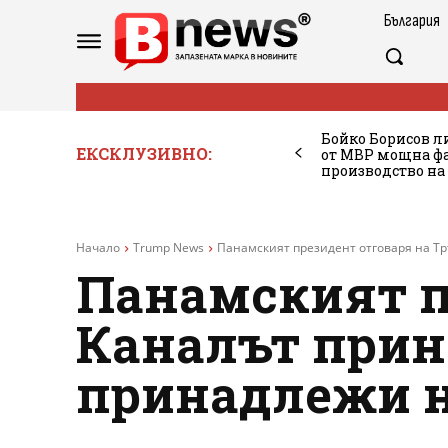
България
Бойко Борисов ли
ЕКСКЛУЗИВНО:
от МВР мощна фа
производство на
Начало
Trump News
Панамският президент отговаря на Тр
Панамският п
Каналът прин
принадлежи 