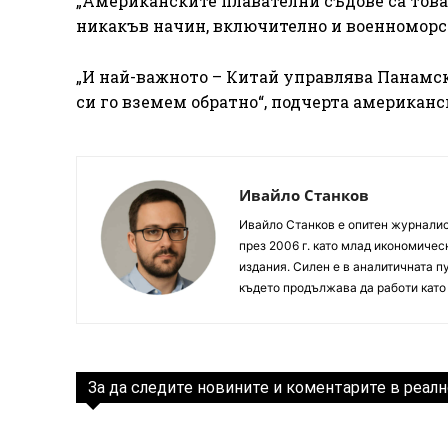
„Американските плавателни съдове са това
никакъв начин, включително и военноморск
„И най-важното – Китай управлява Панамския
си го вземем обратно“, подчерта американ
Ивайло Станков
Ивайло Станков е опитен журналист
през 2006 г. като млад икономиче
издания. Силен е в аналитичната пу
където продължава да работи като
За да следите новините и коментарите в реалн