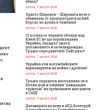
убиец?
петък, 7 август 2026
Христо Широков – Широката вече е
обвиняем от прокуратурата за ВиК
Бургас, но духна в чужбина!
петък, 7 август 2026
Сгъстиха се черните облаци над
Киев! ЕС не ще корумпирана
Украйна, Западът смята
положението и за безнадеждно,
идент
Тръмп спря ракетите Пейтриът!
алко
петък, 7 август 2026
с.
Украйна учи колумбийските
наркокартели на война с дронове!
петък, 7 август 2026
 в
Тръмп определи наследника си в
Белия дом и забрани “раждащия
туризъм” на бременните мигранти
в САЩ!
петък, 7 август 2026
легна
Далаверата на века в АЕЦ Козлодуй
и източването на Топлофикация –