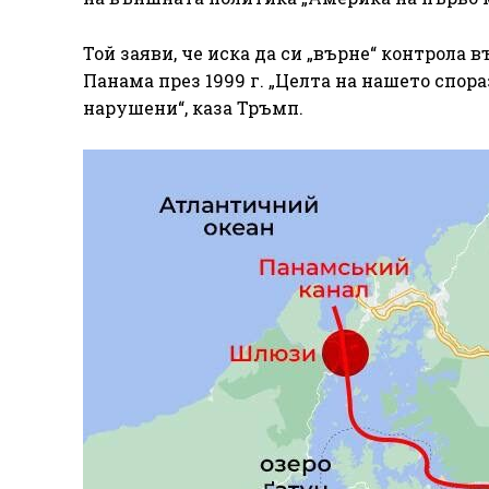
Той заяви, че иска да си „върне“ контрола
Панама през 1999 г. „Целта на нашето спо
нарушени“, каза Тръмп.