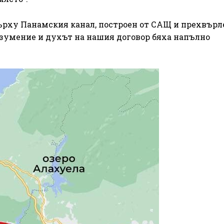
 върху Панамския канал, построен от САЩ и прехвърл
разумение и духът на нашия договор бяха напълно