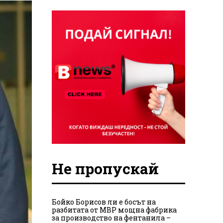
Не пропускай
Бойко Борисов ли е босът на
разбитата от МВР мощна фабрика
за производство на фентанила –