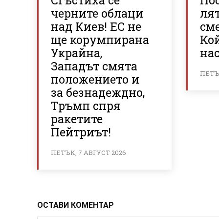
Сгъстиха се
По
черните облаци
ля
над Киев! ЕС не
см
ще корумпирана
Кой
Украйна,
на
Западът смята
ПЕТЪК
положението и
за безнадеждно,
Тръмп спря
ракетите
Пейтриът!
ПЕТЪК, 7 АВГУСТ 2026
ОСТАВИ КОМЕНТАР