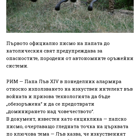
Първото официално писмо на папата до
католическия свят предупреждава за
опасностите, породени от автономните оръжейни
системи.
РИМ — Папа Лъв XIV в понеделник алармира
относно използването на изкуствен интелект във
войната и призова технологията да бъде
„обезоръжена“ и да се предотврати
„доминирането над човечеството“.
В документ, известен като енциклика — папско
писмо, очертаващо гледната точка на църквата
по ключова тема — Лъв казва, че изкуственият