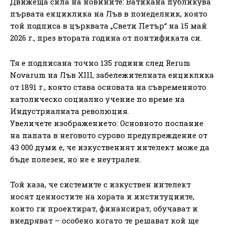
Движеща сила на новините: Ватикана публикува
първата енциклика на Лъв в понеделник, която
той подписа в църквата „Свети Петър“ на 15 май
2026 г., през втората година от понтификата си.
Тя е подписана точно 135 години след Rerum
Novarum на Лъв XIII, забележителната енциклика
от 1891 г., която става основата на съвременното
католическо социално учение по време на
Индустриалната революция.
Увеличете изображението: Основното послание
на папата в неговото сурово предупреждение от
43 000 думи е, че изкуственият интелект може да
бъде полезен, но не е неутрален.
Той каза, че системите с изкуствен интелект
носят ценностите на хората и институциите,
които ги проектират, финансират, обучават и
внедряват – особено когато те решават кой ще