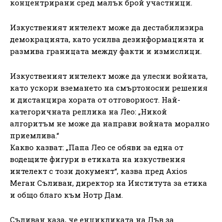
концентрирани сред малък брой участници.
Изкуственият интелект може да дестабилизира
демокрацията, като усилва дезинформацията и
размива границата между факти и измислици.
Изкуственият интелект може да улесни войната,
като ускори вземането на смъртоносни решения
и дистанцира хората от отговорност. Най-
категоричната реплика на Лео: „Никой
алгоритъм не може да направи войната морално
приемлива.“
Какво казват: „Папа Лео се обяви за една от
водещите фигури в етиката на изкуствения
интелект с този документ“, казва пред Axios
Меган Съливан, директор на Института за етика
и общо благо към Нотр Дам.
Съливан каза, че енцикликата на Лъв за