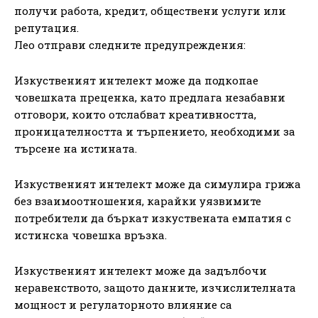
получи работа, кредит, обществени услуги или
репутация.
Лео отправи следните предупреждения:
Изкуственият интелект може да подкопае
човешката преценка, като предлага незабавни
отговори, които отслабват креативността,
проницателността и търпението, необходими за
търсене на истината.
Изкуственият интелект може да симулира грижа
без взаимоотношения, карайки уязвимите
потребители да бъркат изкуствената емпатия с
истинска човешка връзка.
Изкуственият интелект може да задълбочи
неравенството, защото данните, изчислителната
мощност и регулаторното влияние са