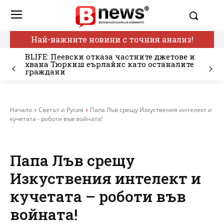
Най-важните новини с точния анализ!
BLIFE: Пеевски отказа частните джетове и
хвана Тюркиш еърлайнс като останалите
граждани
Начало
Светът и Русия
Папа Лъв срещу Изкуствения интелект и
кучетата - роботи във войната!
Папа Лъв срещу
Изкуствения интелект и
кучетата – роботи във
войната!