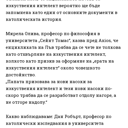
изкуствения интелект вероятно ще бъде
запомнена като един от основните документи в
католическата история.
Мирела Олива, професор по философия в
университета „Сейнт Томас“, казва пред Axios, че
енцикликата на Лъв трябва да се чете не толкова
като отхвърляне на изкуствения интелект,
колкото като призив за оформяне на „ерата на
изкуствения интелект“ около човешкото
достойнство.
„Папата призовава за нови насоки за
изкуствения интелект и тези нови насоки по-
скоро трябва да се разработват отдолу нагоре, а
не отгоре надолу.“
Какво наблюдаваме: Дан Робърт, професор по
католически изследвания в университета