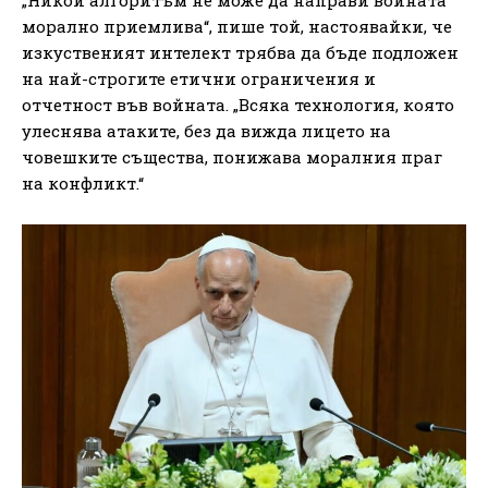
морално приемлива“, пише той, настоявайки, че
изкуственият интелект трябва да бъде подложен
на най-строгите етични ограничения и
отчетност във войната. „Всяка технология, която
улеснява атаките, без да вижда лицето на
човешките същества, понижава моралния праг
на конфликт.“