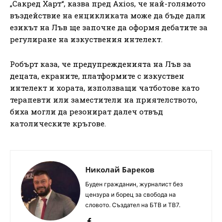
„Сакред Харт“, казва пред Axios, че най-голямото
въздействие на енцикликата може да бъде дали
езикът на Лъв ще започне да оформя дебатите за
регулиране на изкуствения интелект.
Робърт каза, че предупрежденията на Лъв за
децата, екраните, платформите с изкуствен
интелект и хората, използващи чатботове като
терапевти или заместители на приятелството,
биха могли да резонират далеч отвъд
католическите кръгове.
Николай Бареков
Буден гражданин, журналист без
цензура и борец за свобода на
словото. Създател на БТВ и ТВ7.