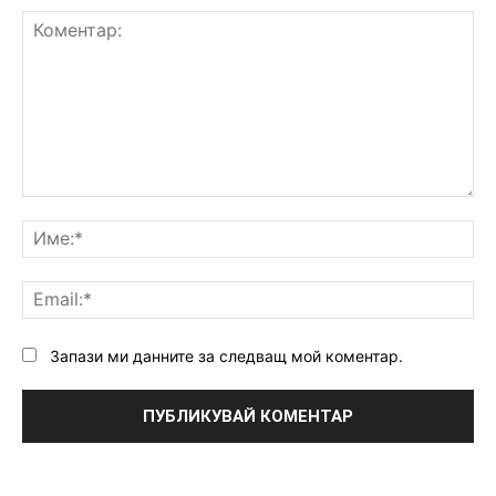
Коментар:
Им
Ema
Запази ми данните за следващ мой коментар.