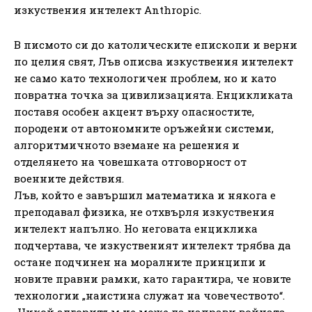
изкуствения интелект Anthropic.
В писмото си до католическите епископи и верни
по целия свят, Лъв описва изкуствения интелект
не само като технологичен проблем, но и като
повратна точка за цивилизацията. Енцикликата
поставя особен акцент върху опасностите,
породени от автономните оръжейни системи,
алгоритмичното вземане на решения и
отделянето на човешката отговорност от
военните действия.
Лъв, който е завършил математика и някога е
преподавал физика, не отхвърля изкуствения
интелект напълно. Но неговата енциклика
подчертава, че изкуственият интелект трябва да
остане подчинен на моралните принципи и
новите правни рамки, като гарантира, че новите
технологии „наистина служат на човечеството“.
„Никой алгоритъм не може да направи войната