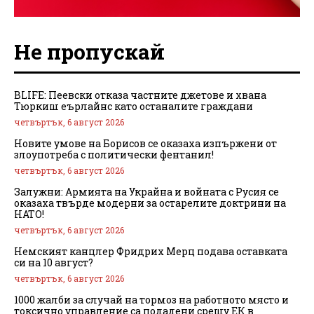
Не пропускай
BLIFE: Пеевски отказа частните джетове и хвана
Тюркиш еърлайнс като останалите граждани
четвъртък, 6 август 2026
Новите умове на Борисов се оказаха изпържени от
злоупотреба с политически фентанил!
четвъртък, 6 август 2026
Залужни: Армията на Украйна и войната с Русия се
оказаха твърде модерни за остарелите доктрини на
НАТО!
четвъртък, 6 август 2026
Немският канцлер Фридрих Мерц подава оставката
си на 10 август?
четвъртък, 6 август 2026
1000 жалби за случай на тормоз на работното място и
токсично управление са подадени срещу ЕК в