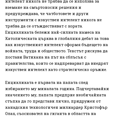
интелект никога не трябва да се използва за
вземане на смъртоносни решения и
предупреждава, че чатботовете и други
инструменти с изкуствен интелект никога не
трябва да се отъждествяват с хората.
Енцикликата бележи най-силната намеса на
Католическата църква в глобалния дебат за това
как изкуственият интелект оформя бъдещето на
войната, труда и обществото. Текстът рискува да
постави Ватикана на път на сблъсък с
правителства, които се надпреварват да внедрят
изкуствен интелект като стратегическо оръжие.
Енцикликата е първата на папата след
избирането му миналата година. Подчертавайки
значението му, папата предприе необичайната
стъпка да го представи лично, придружен от
канадския технологичен милиардер Кристофър
Олах, съосновател на гиганта в областта на