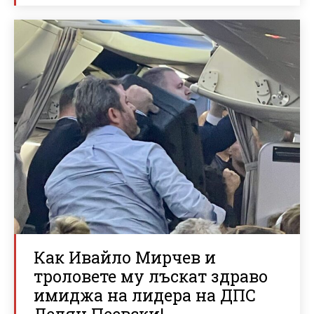
Как Ивайло Мирчев и
троловете му лъскат здраво
имиджа на лидера на ДПС