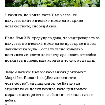
5 начина, по които папа Лъв казва, че
изкуственият интелект може да изкриви
човечеството, според Axios.
Папа Лъв XIV предупреждава, че надпреварата за
изкуствен интелект може да се превърне в нова
Вавилонска кула – ослепително човешко
постижение, което концентрира власт, отслабва
истината и превръща хората в точки от данни.
Защо е важно: Дългоочакваният документ,
Magnifica Humanitas („Великолепното
човечество“), сигнализира, че Ватикана
агресивно се позиционира като централен
морален авторитет в глобалния технологичен
дебат.