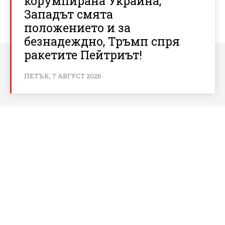
корумпирана Украйна,
Западът смята
положението и за
безнадеждно, Тръмп спря
ракетите Пейтриът!
ПЕТЪК, 7 АВГУСТ 2026
За bnews.bg
За нас
Реклама
Условия за ползване
Политика за бисквитки
Контакти