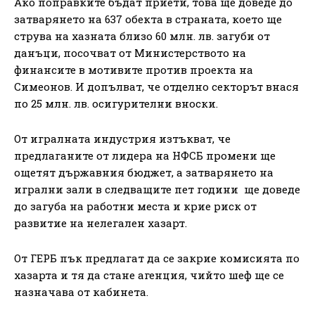
Ако поправките бъдат приети, това ще доведе до
затварянето на 637 обекта в страната, което ще
струва на хазната близо 60 млн. лв. загуби от
данъци, посочват от Министерството на
финансите в мотивите против проекта на
Симеонов. И допълват, че отделно секторът внася
по 25 млн. лв. осигурителни вноски.
От игралната индустрия изтъкват, че
предлаганите от лидера на НФСБ промени ще
ощетят държавния бюджет, а затварянето на
игрални зали в следващите пет години ще доведе
до загуба на работни места и крие риск от
развитие на нелегален хазарт.
От ГЕРБ пък предлагат да се закрие комисията по
хазарта и тя да стане агенция, чийто шеф ще се
назначава от кабинета.