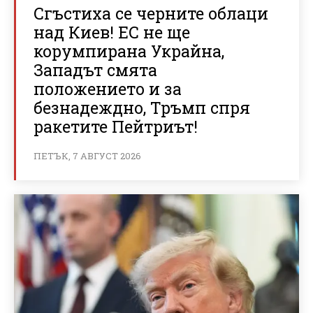
Сгъстиха се черните облаци
над Киев! ЕС не ще
корумпирана Украйна,
Западът смята
положението и за
безнадеждно, Тръмп спря
ракетите Пейтриът!
ПЕТЪК, 7 АВГУСТ 2026