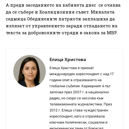
А преди заседанието на кабинета днес се очаква
да се събере и Коалиционния съвет. Миналата
седмица Обединените патриоти заплашиха да
излязат от управлението заради отпадането на
текста за доброволните отряди в закона за МВР.
Елица Христова
Елица Христова е признат
международен кореспондент с над 17
години опит в отразяването на
глобални събития. Кариерният ѝ път
започва през 2007 г. в национално
радио, но скоро се насочва към
телевизионната журналистика. През
2012 г. Елица става чуждестранен
кореспондент, като е отразявала
ключови политически, социални и
икономически теми от Брюксел,