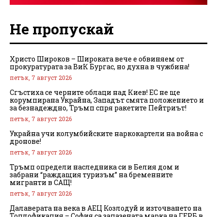
Не пропускай
Христо Широков – Широката вече е обвиняем от
прокуратурата за ВиК Бургас, но духна в чужбина!
петък, 7 август 2026
Сгъстиха се черните облаци над Киев! ЕС не ще
корумпирана Украйна, Западът смята положението и
за безнадеждно, Тръмп спря ракетите Пейтриът!
петък, 7 август 2026
Украйна учи колумбийските наркокартели на война с
дронове!
петък, 7 август 2026
Тръмп определи наследника си в Белия дом и
забрани “раждащия туризъм” на бременните
мигранти в САЩ!
петък, 7 август 2026
Далаверата на века в АЕЦ Козлодуй и източването на
Топлофикация – София са запазената марка на ГЕРБ в