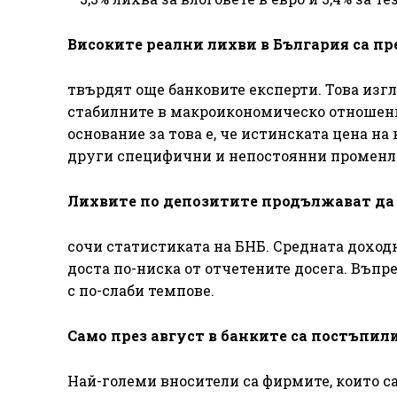
Високите реални лихви в България са пр
твърдят още банковите експерти. Това изгл
стабилните в макроикономическо отношение
основание за това е, че истинската цена на
други специфични и непостоянни променлив
Лихвите по депозитите продължават да па
сочи статистиката на БНБ. Средната доходно
доста по-ниска от отчетените досега. Въпр
с по-слаби темпове.
Само през август в банките са постъпили 
Най-големи вносители са фирмите, които са 