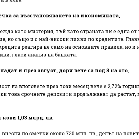
ечка за възстановяването на икономиката,
ежда като мистерия, тъй като страната ни е една от 
, но също и с най-високи лихви по кредитите. Глав
 кредита реагира не само на основните правила, но и 
и, гласи анализ на банката.
дат и през август, дори вече са под 3 на сто
,
ст на влоговете през този месец вече е 2,72% годиш
еки това срочните депозити продължават да растат, 
нови 1,03 млрд. лв.
внесли по сметки около 730 млн. лв., делът на новит