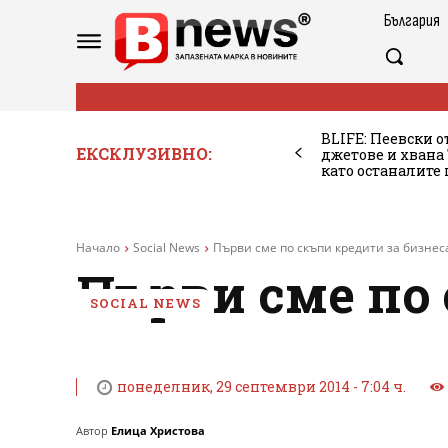
България
BLIFE: Пеевски о
ЕКСКЛУЗИВНО:
джетове и хван
като останалите
Начало
Social News
Първи сме по скъпи кредити за бизнес
Първи сме по 
SOCIAL NEWS
понеделник, 29 септември 2014 - 7:04 ч.
Автор
Елица Христова