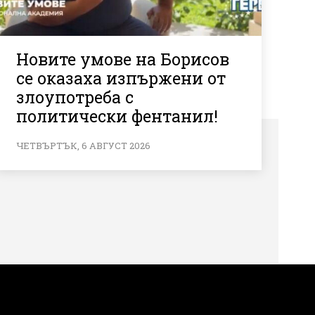
Новите умове на Борисов
се оказаха изпържени от
злоупотреба с
политически фентанил!
ЧЕТВЪРТЪК, 6 АВГУСТ 2026