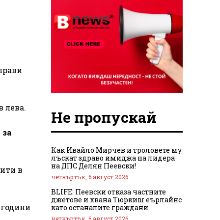
 прави
в лева.
Не пропускай
 за
Как Ивайло Мирчев и троловете му
лъскат здраво имиджа на лидера
на ДПС Делян Пеевски!
дити в
четвъртък, 6 август 2026
BLIFE: Пеевски отказа частните
джетове и хвана Тюркиш еърлайнс
 години
като останалите граждани
четвъртък, 6 август 2026