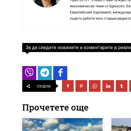
икономически теми от Брюксел, Бер
Европейския парламент, междунаро
където работи като старши редакто
За да следите новините и коментарите в реалн
СПОДЕЛИ
Прочетете още