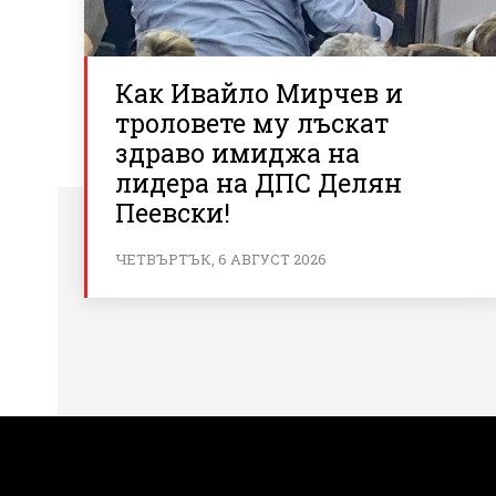
Как Ивайло Мирчев и
троловете му лъскат
здраво имиджа на
лидера на ДПС Делян
Пеевски!
ЧЕТВЪРТЪК, 6 АВГУСТ 2026