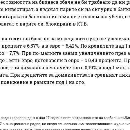
естовността на бизнеса обаче не би трябвало да ни р
е инвестират, а държат парите си на сигурно в банк
българската банкова система не е съвсем загубено, 
лагат с парите си, блокирани в КТБ.
а годишна база, но за месеца като цяло се увеличав
процент е 6,57%, а в евро – 6,42%. По кредитите над 1
 евро – 7,7%. При по-малките заеми увеличението през 
до 1 млн. евро, договорени в евро – с 0,43 процента. П
ове, той намалява незначително с 0,19%, а над 1 млн. 
цента. При кредитите за домакинствата средният лих
понижение в рамките под 1 на сто.
оден кореспондент с над 17 години опит в отразяването на глобални събит
7 г. в национално радио, но скоро се насочва към телевизионната журналис
анен кореспондент, като е отразявала ключови политически, социални и