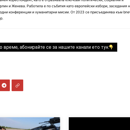
лин и Женева. Работила е по събития като европейски избори, заседания 
дни конференции и хуманитарни мисии. От 2023 се присъединява към bne
р.
о време, абонирайте се за нашите канали ето тук