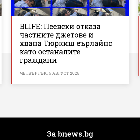
BLIFE: Пеевски отказа
частните джетове и
хвана Тюркиш еърлайнс
като останалите
граждани
ЧЕТВЪРТЪК, 6 АВГУСТ 2026
За bnews.bg