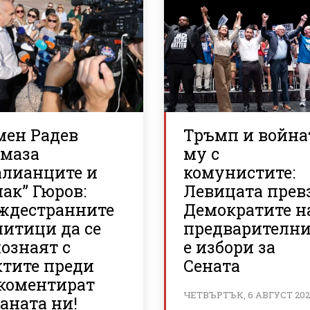
мен Радев
Тръмп и война
змаза
му с
алианците и
комунистите:
ак” Гюров:
Левицата прев
ждестранните
Демократите н
литици да се
предварителн
ознаят с
е избори за
ктите преди
Сената
 коментират
ЧЕТВЪРТЪК, 6 АВГУСТ 20
аната ни!