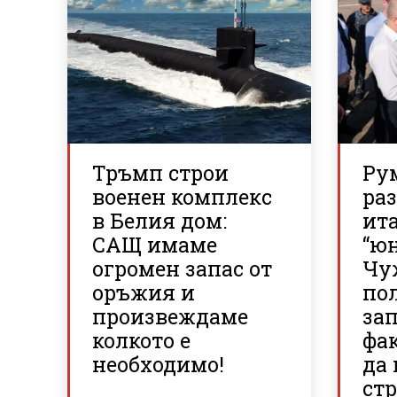
Тръмп строи
Ру
военен комплекс
ра
в Белия дом:
ит
САЩ имаме
“юн
огромен запас от
Чу
оръжия и
по
произвеждаме
зап
колкото е
фа
необходимо!
да
стр