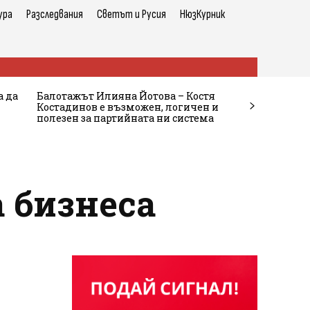
ура
Разследвания
Светът и Русия
НюзКурник
а да
Балотажът Илияна Йотова – Костя
Костадинов е възможен, логичен и
полезен за партийната ни система
 бизнеса