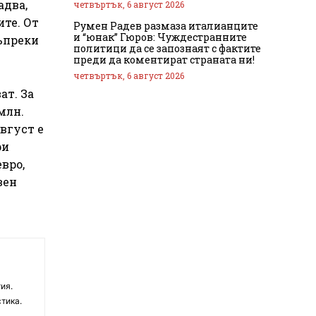
адва,
четвъртък, 6 август 2026
ите. От
Румен Радев размаза италианците
и “юнак” Гюров: Чуждестранните
въпреки
политици да се запознаят с фактите
преди да коментират страната ни!
четвъртък, 6 август 2026
ат. За
 млн.
август е
ри
евро,
вен
ия.
тика.