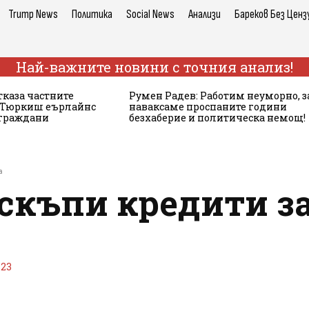
Trump News
Политика
Social News
Анализи
Бареков Без Ценз
Най-важните новини с точния анализ!
тказа частните
Румен Радев: Работим неуморно, з
а Тюркиш еърлайнс
наваксаме проспаните години
 граждани
безхаберие и политическа немощ!
а
скъпи кредити за
23