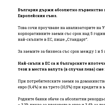
България държи абсолютно първенство по
Европейския съюз.
Това сочи проучване на анализаторите на 
корпоративните заеми със срок над 5 години 
най-скъпите в ЕС, пише „Стандарт“.
За заемите за бизнеса със срок между 1 и 5 
Най-скъпи в ЕС са и българските ипотечн
тези в местна валута (в случая лева) сме
При потребителските заеми за домакинстват
евро (9,4%) и на трето (10,5%) при кредити в
Родните банки обаче са абсолютни рекордь
– 3,3% лихва за влоговете в евро и 3,4% за те