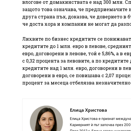
влогове от домакинствата е над 300 млн. Сп
защото това означава, че предприемачите н
друга страна пък, доказва, че доверието в 
че доста хора и компании не могат да разпо
Лихвите по бизнес кредитите се понижават н
кредитите до 1 млн. евро в левове, средният 
евро, договорени в левове, той е 5,86%, а в
с 0,32 процента за левовите, а по кредитите 
кредитите над 1 млн. евро, договорени в лев
договорени в евро, се повишава с 2,07 про
процент за месеца отбелязва незначително 
Елица Христова
Елица Христова е признат междунар
Кариерният ѝ път започва през 200
През 2012 г. Елица става чуждестр