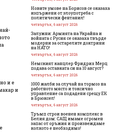
Новите умове на Борисов се оказаха
изпържени от злоупотреба с
политически фентанил!
четвъртък, 6 август 2026
най-
Залужни: Армията на Украйна и
ното
войната с Русия се оказаха твърде
модерни за остарелите доктрини
на
на НАТО!
четвъртък, 6 август 2026
Немският канцлер Фридрих Мерц
подава оставката си на 10 август?
четвъртък, 6 август 2026
но и е
1000 жалби за случай на тормоз на
работното място и токсично
макар и
управление са подадени срещу ЕК
в Брюксел!
четвъртък, 6 август 2026
Тръмп строи военен комплекс в
Белия дом: САЩ имаме огромен
запас от оръжия и произвеждаме
е
колкото е необходимо!