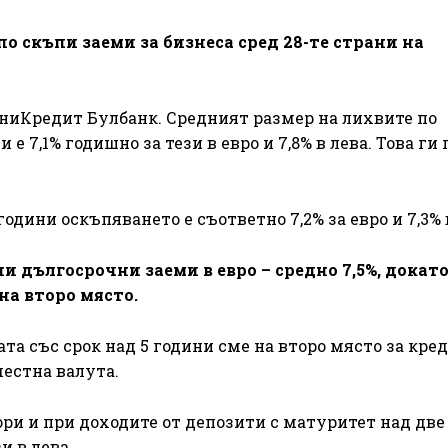
 скъпи заеми за бизнеса сред 28-те страни на
УниКредит Булбанк. Средният размер на лихвите по
е 7,1% годишно за тези в евро и 7,8% в лева. Това ги
години оскъпяването е съответно 7,2% за евро и 7,3% 
и дългосрочни заеми в евро – средно 7,5%, докато
 на второ място.
а със срок над 5 години сме на второ място за кре
 местна валута.
ори и при доходите от депозити с матуритет над две
зи в лева.