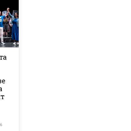
та
зе
а
ит
26