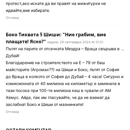
протест,ако искате да ви правят на мижитурки не
идвайте,вие избирате.
Отговор
Боко Тиквата § Шиши: "Ние грабим, вие
плащате! Ясно?"
неделя, 29 септември 2024 At 12:51
Пътят на парите от отсечката Мездра – Враца свършва в …
Дубай!
Благодарение на строителството на Е – 79 от баш
майсторите (Агромах??) на Шиши и Боко, пътят от София
до Враца е колкото от София до Дубай – 4 часа! Сигурно и
комисионната от 40 милиона на километър е заминала в
тази посока при 100-те милиона кеш в чували от АМ
Хемус. Айде, пак им гласувайте, че да не вземат да
заслабнат Боко и Шиши от мазнинките!
Отговор