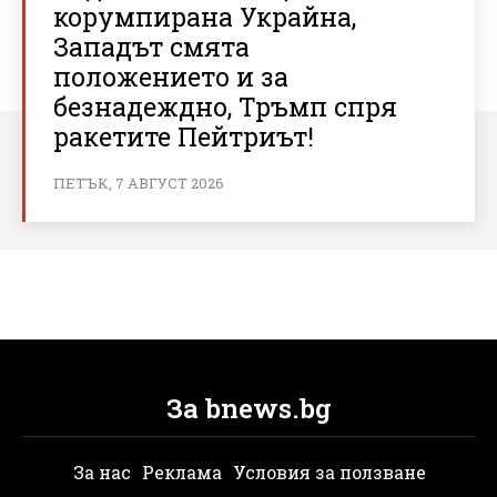
корумпирана Украйна,
Западът смята
положението и за
безнадеждно, Тръмп спря
ракетите Пейтриът!
ПЕТЪК, 7 АВГУСТ 2026
За bnews.bg
За нас
Реклама
Условия за ползване