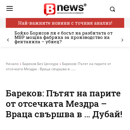
Най-важните новини с точния анализ!
Бойко Борисов ли е босът на разбитата от
МВР мощна фабрика за производство на
фентанила – убиец?
Начало
Бареков Без Цензура
Бареков: Пътят на парите от
отсечката Мездра - Враца свършва в …...
Бареков: Пътят на парите
от отсечката Мездра –
Враца свършва в … Дубай!