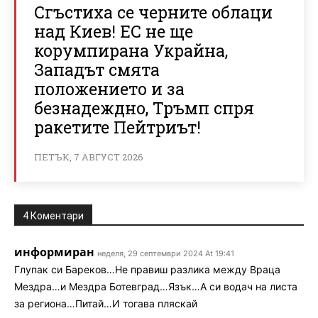
Сгъстиха се черните облаци
над Киев! ЕС не ще
корумпирана Украйна,
Западът смята
положението и за
безнадеждно, Тръмп спря
ракетите Пейтриът!
ПЕТЪК, 7 АВГУСТ 2026
4 Коментари
информиран
неделя, 29 септември 2024 At 19:41
Глупак си Бареков…Не правиш разлика между Враца
Мездра…и Мездра Ботевград…Язък…А си водач на листа
за региона…Питай…И тогава пляскай