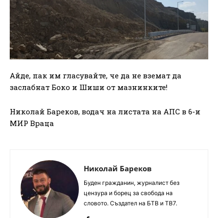
Айде, пак им гласувайте, че да не вземат да
заслабнат Боко и Шиши от мазнинките!
Николай Бареков, водач на листата на АПС в 6-и
МИР Враца
Николай Бареков
Буден гражданин, журналист без
цензура и борец за свобода на
словото. Създател на БТВ и ТВ7.