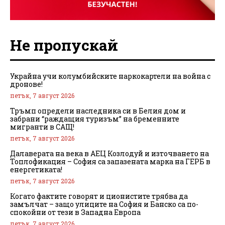
Не пропускай
Украйна учи колумбийските наркокартели на война с
дронове!
петък, 7 август 2026
Тръмп определи наследника си в Белия дом и
забрани “раждащия туризъм” на бременните
мигранти в САЩ!
петък, 7 август 2026
Далаверата на века в АЕЦ Козлодуй и източването на
Топлофикация – София са запазената марка на ГЕРБ в
енергетиката!
петък, 7 август 2026
Когато фактите говорят и ционистите трябва да
замълчат – защо улиците на София и Банско са по-
спокойни от тези в Западна Европа
петък, 7 август 2026