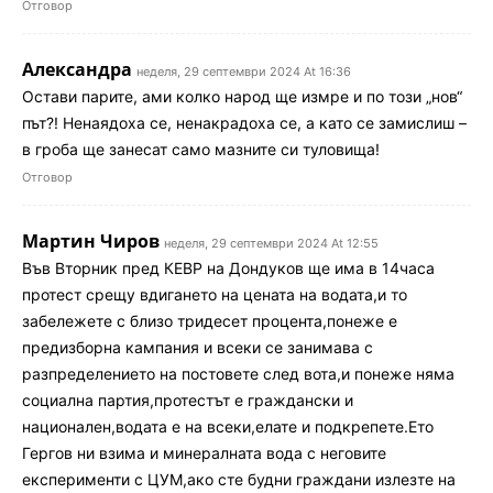
Отговор
Александра
неделя, 29 септември 2024 At 16:36
Остави парите, ами колко народ ще измре и по този „нов“
път?! Ненаядоха се, ненакрадоха се, а като се замислиш –
в гроба ще занесат само мазните си туловища!
Отговор
Мартин Чиров
неделя, 29 септември 2024 At 12:55
Във Вторник пред КЕВР на Дондуков ще има в 14часа
протест срещу вдигането на цената на водата,и то
забележете с близо тридесет процента,понеже е
предизборна кампания и всеки се занимава с
разпределението на постовете след вота,и понеже няма
социална партия,протестът е граждански и
национален,водата е на всеки,елате и подкрепете.Ето
Гергов ни взима и минералната вода с неговите
експерименти с ЦУМ,ако сте будни граждани излезте на