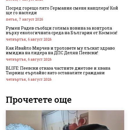
Посред горещо лято Германия сменя канцлера! Кой
ще го наследи
петък, 7 август 2026
Румен Радев съобщи голяма новина за контрола
върху екологичната среда на България от Космоса!
четвъртък, 6 август 2026
Как Ивайло Мирчев и троловете му лъскат здраво
имиджа на лидера на ДПС Делян Пеевски!
четвъртък, 6 август 2026
BLIFE: Пеевски отказа частните джетове и хвана
Тюркиш еърлайнс като останалите граждани
четвъртък, 6 август 2026
Прочетете още