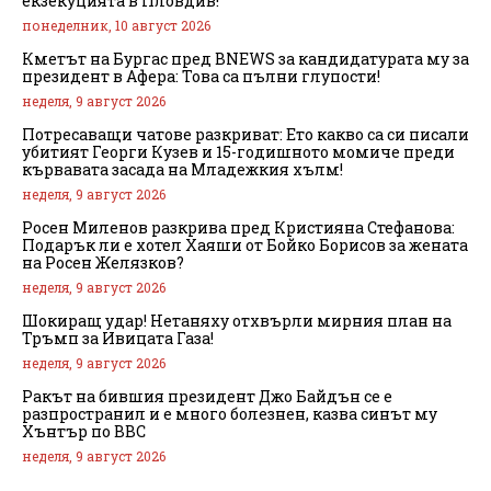
екзекуцията в Пловдив!
понеделник, 10 август 2026
Кметът на Бургас пред BNEWS за кандидатурата му за
президент в Афера: Това са пълни глупости!
неделя, 9 август 2026
Потресаващи чатове разкриват: Ето какво са си писали
убитият Георги Кузев и 15-годишното момиче преди
кървавата засада на Младежкия хълм!
неделя, 9 август 2026
Росен Миленов разкрива пред Кристияна Стефанова:
Подарък ли е хотел Хаяши от Бойко Борисов за жената
на Росен Желязков?
неделя, 9 август 2026
Шокиращ удар! Нетаняху отхвърли мирния план на
Тръмп за Ивицата Газа!
неделя, 9 август 2026
Ракът на бившия президент Джо Байдън се е
разпространил и е много болезнен, казва синът му
Хънтър по BBC
неделя, 9 август 2026