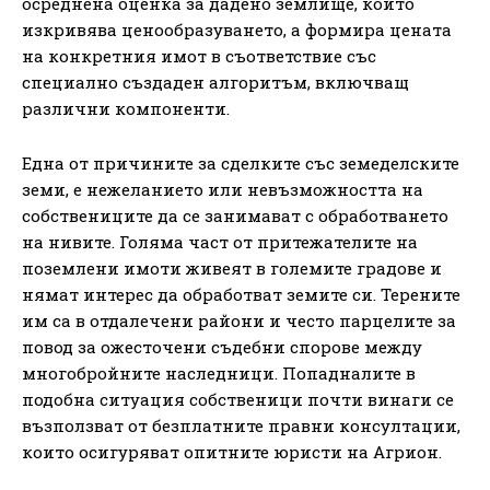
осреднена оценка за дадено землище, който
изкривява ценообразуването, а формира цената
на конкретния имот в съответствие със
специално създаден алгоритъм, включващ
различни компоненти.
Една от причините за сделките със земеделските
земи, е нежеланието или невъзможността на
собствениците да се занимават с обработването
на нивите. Голяма част от притежателите на
поземлени имоти живеят в големите градове и
нямат интерес да обработват земите си. Терените
им са в отдалечени райони и често парцелите за
повод за ожесточени съдебни спорове между
многобройните наследници. Попадналите в
подобна ситуация собственици почти винаги се
възползват от безплатните правни консултации,
които осигуряват опитните юристи на Агрион.