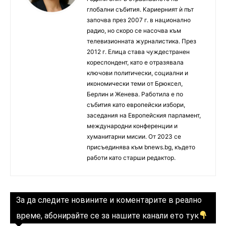
глобални събития. Кариерният ѝ път
започва през 2007 г. в национално
радио, но скоро се насочва към
телевизионната журналистика. През
2012 г. Елица става чуждестранен
кореспондент, като е отразявала
ключови политически, социални и
икономически теми от Брюксел,
Берлин и Женева. Работила е по
събития като европейски избори,
заседания на Европейския парламент,
международни конференции и
хуманитарни мисии. От 2023 се
присъединява към bnews.bg, където
работи като старши редактор.
За да следите новините и коментарите в реално
време, абонирайте се за нашите канали ето тук