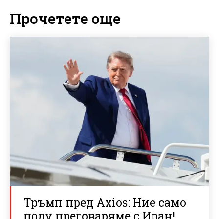
Прочетете още
Тръмп пред Axios: Ние само
полу преговаряме с Иран!