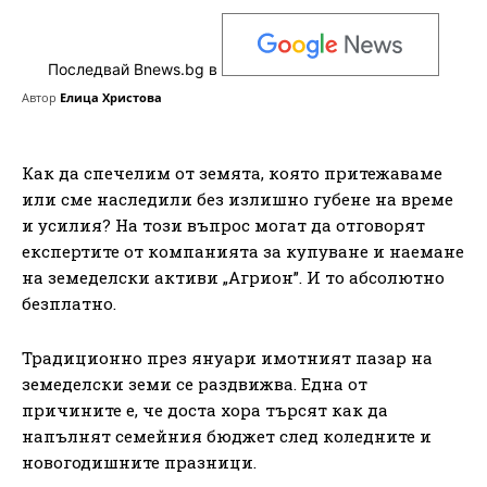
Последвай Bnews.bg в
Автор
Елица Христова
Как да спечелим от земята, която притежаваме
или сме наследили без излишно губене на време
и усилия? На този въпрос могат да отговорят
експертите от компанията за купуване и наемане
на земеделски активи „Агрион”. И то абсолютно
безплатно.
Традиционно през януари имотният пазар на
земеделски земи се раздвижва. Една от
причините е, че доста хора търсят как да
напълнят семейния бюджет след коледните и
новогодишните празници.