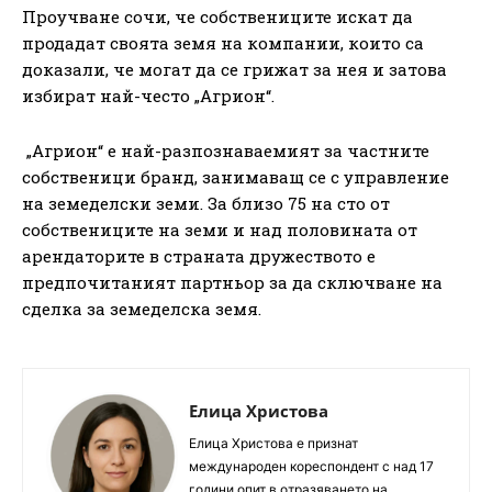
Проучване сочи, че собствениците искат да
продадат своята земя на компании, които са
доказали, че могат да се грижат за нея и затова
избират най-често „Агрион“.
„Агрион“ е най-разпознаваемият за частните
собственици бранд, занимаващ се с управление
на земеделски земи. За близо 75 на сто от
собствениците на земи и над половината от
арендаторите в страната дружеството е
предпочитаният партньор за да сключване на
сделка за земеделска земя.
Елица Христова
Елица Христова е признат
международен кореспондент с над 17
години опит в отразяването на