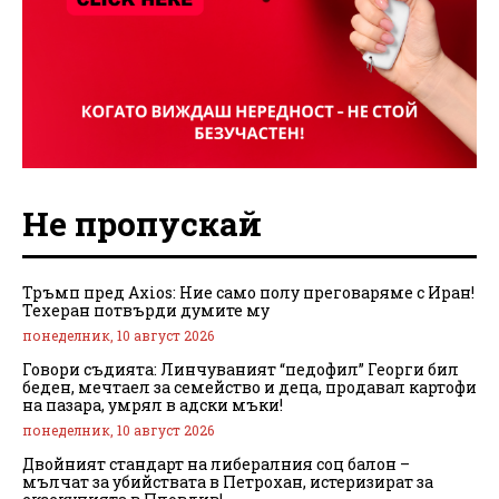
Не пропускай
Тръмп пред Axios: Ние само полу преговаряме с Иран!
Техеран потвърди думите му
понеделник, 10 август 2026
Говори съдията: Линчуваният “педофил” Георги бил
беден, мечтаел за семейство и деца, продавал картофи
на пазара, умрял в адски мъки!
понеделник, 10 август 2026
Двойният стандарт на либералния соц балон –
мълчат за убийствата в Петрохан, истеризират за