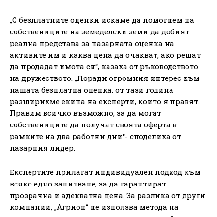
„С безплатните оценки искаме да помогнем на
собствениците на земеделски земи да добият
реална представа за пазарната оценка на
активите им и каква цена да очакват, ако решат
да продадат имота си“, казаха от ръководството
на дружеството. „Поради огромния интерес към
нашата безплатна оценка, от тази година
разширихме екипа на експерти, които я правят.
Правим всичко възможно, за да могат
собствениците да получат своята оферта в
рамките на два работни дни“- споделиха от
пазарния лидер.
Експертите прилагат индивидуален подход към
всяко едно запитване, за да гарантират
прозрачна и адекватна цена. За разлика от други
компании, „Агрион“ не използва метода на