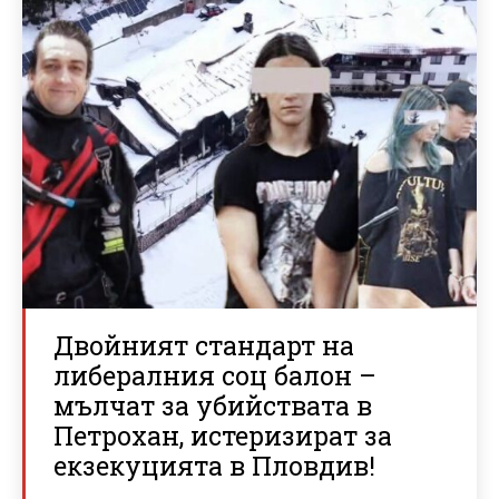
Двойният стандарт на
либералния соц балон –
мълчат за убийствата в
Петрохан, истеризират за
екзекуцията в Пловдив!