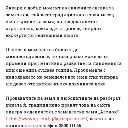
Януари е добър момент да сключите сделка за
земята си, тъй като традиционно в този месец
има търсене на земи, но предлагането е
ограничено, което вдига цените, твърдят
експерти по недвижими имоти.
Цените в момента са близки до
миналогодишните, но това рязко може да се
промени при негативно развитие на пандемията
или още една сушава година. Проблемите с
напояването на земеделските земи пък тепърва
ще дават отражение върху изкупната цена.
Продавачите на земя и любопитните да разберат
цената й, традиционно правят това на сайта
лидера в сделките със земеделски земи „Агрион“
https://www.agrion.bg/bg/request/sell
, както и на
националния телефон 0800 111 66.