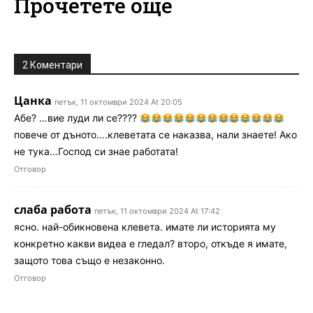
Прочетете още
2 Коментари
Цанка
петък, 11 октомври 2024 At 20:05
Абе? …вие луди ли се????
повече от дъното….клеветата се наказва, нали знаете! Ако
не тука…Господ си знае работата!
Отговор
слаба работа
петък, 11 октомври 2024 At 17:42
ясно. най-обикновена клевета. имате ли историята му
конкретно какви видеа е гледал? второ, откъде я имате,
защото това също е незаконно.
Отговор