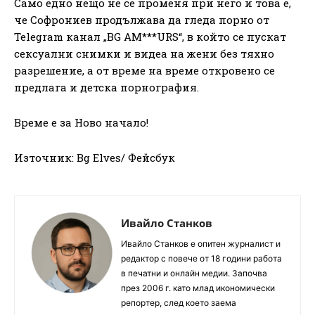
Само едно нещо не се променя при него и това е,
че Софрониев продължава да гледа порно от
Telegram канал „BG AM***URS“, в който се пускат
сексуални снимки и видеа на жени без тяхно
разрешение, а от време на време откровено се
предлага и детска порнография.
Време е за Ново начало!
Източник: Bg Elves/ Фейсбук
Ивайло Станков
Ивайло Станков е опитен журналист и
редактор с повече от 18 години работа
в печатни и онлайн медии. Започва
през 2006 г. като млад икономически
репортер, след което заема