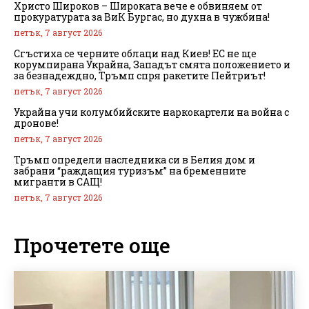
Христо Широков – Широката вече е обвиняем от
прокуратурата за ВиК Бургас, но духна в чужбина!
петък, 7 август 2026
Сгъстиха се черните облаци над Киев! ЕС не ще
корумпирана Украйна, Западът смята положението и
за безнадеждно, Тръмп спря ракетите Пейтриът!
петък, 7 август 2026
Украйна учи колумбийските наркокартели на война с
дронове!
петък, 7 август 2026
Тръмп определи наследника си в Белия дом и
забрани “раждащия туризъм” на бременните
мигранти в САЩ!
петък, 7 август 2026
Прочетете още