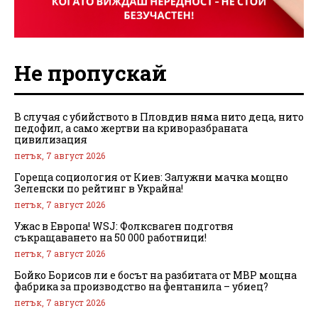
Не пропускай
В случая с убийството в Пловдив няма нито деца, нито
педофил, а само жертви на криворазбраната
цивилизация
петък, 7 август 2026
Гореща социология от Киев: Залужни мачка мощно
Зеленски по рейтинг в Украйна!
петък, 7 август 2026
Ужас в Европа! WSJ: Фолксваген подготвя
съкращаването на 50 000 работници!
петък, 7 август 2026
Бойко Борисов ли е босът на разбитата от МВР мощна
фабрика за производство на фентанила – убиец?
петък, 7 август 2026