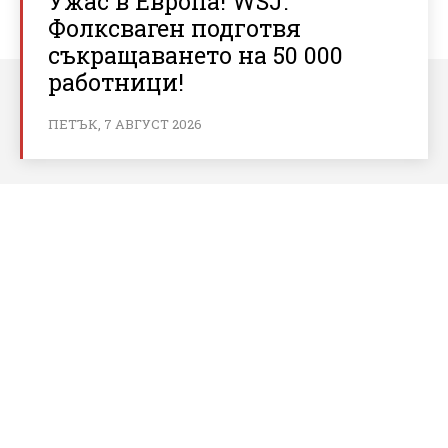
Ужас в Европа! WSJ:
Фолксваген подготвя
съкращаването на 50 000
работници!
ПЕТЪК, 7 АВГУСТ 2026
За bnews.bg
За нас
Реклама
Условия за ползване
Политика за бисквитки
Контакти