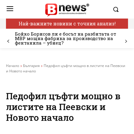
Най-важните новини с точния анализ!
Бойко Борисов ли е босът на разбитата от
МВР мощна фабрика за производство на
фентанила – убиец?
Начало
България
Педофил цъфти мощно в листите на Пеевски
и Новото начало
Педофил цъфти мощно в
листите на Пеевски и
Новото начало