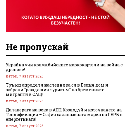
Не пропускай
Украйна учи колумбийските наркокартели на война с
дронове!
петък, 7 август 2026
Тръмп определи наследника си в Белия дом и
забрани “раждащия туризъм” на бременните
мигранти в САЩ!
петък, 7 август 2026
Далаверата на века в АЕЦ Козлодуй и източването на
Топлофикация – София са запазената марка на ГЕРБ в
енергетиката!
петък, 7 август 2026