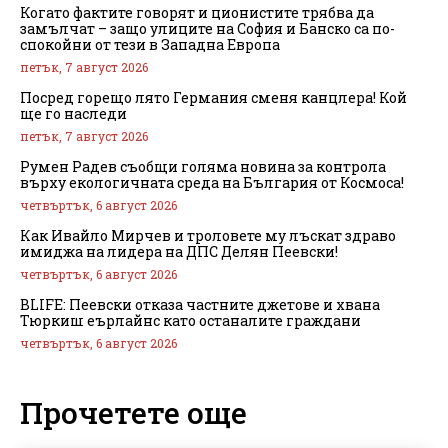
Когато фактите говорят и ционистите трябва да
замълчат – защо улиците на София и Банско са по-
спокойни от тези в Западна Европа
петък, 7 август 2026
Посред горещо лято Германия сменя канцлера! Кой
ще го наследи
петък, 7 август 2026
Румен Радев съобщи голяма новина за контрола
върху екологичната среда на България от Космоса!
четвъртък, 6 август 2026
Как Ивайло Мирчев и троловете му лъскат здраво
имиджа на лидера на ДПС Делян Пеевски!
четвъртък, 6 август 2026
BLIFE: Пеевски отказа частните джетове и хвана
Тюркиш еърлайнс като останалите граждани
четвъртък, 6 август 2026
Прочетете още