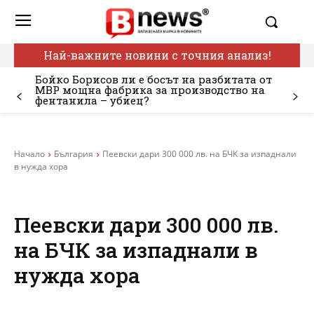
Най-важните новини с точния анализ!
Бойко Борисов ли е босът на разбитата от
МВР мощна фабрика за производство на
фентанила – убиец?
Начало
България
Пеевски дари 300 000 лв. на БЧК за изпаднали
в нужда хора
Пеевски дари 300 000 лв.
на БЧК за изпаднали в
нужда хора