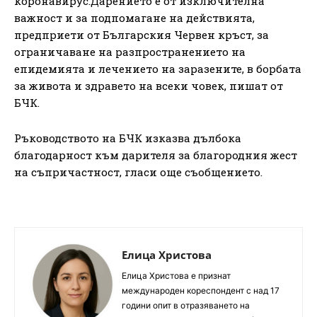
коронавирус.Дарението е от изключителна
важност и за подпомагане на действията,
предприети от Българския Червен кръст, за
ограничаване на разпространението на
епидемията и лечението на заразените, в борбата
за живота и здравето на всеки човек, пишат от
БЧК.
Ръководството на БЧК изказва дълбока
благодарност към дарителя за благородния жест
на съпричастност, гласи още съобщението.
Елица Христова
Елица Христова е признат
международен кореспондент с над 17
години опит в отразяването на