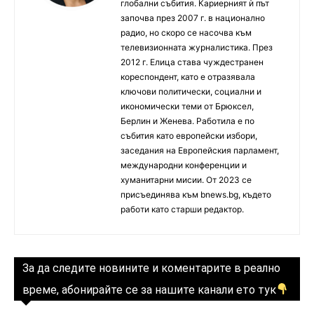
глобални събития. Кариерният ѝ път
започва през 2007 г. в национално
радио, но скоро се насочва към
телевизионната журналистика. През
2012 г. Елица става чуждестранен
кореспондент, като е отразявала
ключови политически, социални и
икономически теми от Брюксел,
Берлин и Женева. Работила е по
събития като европейски избори,
заседания на Европейския парламент,
международни конференции и
хуманитарни мисии. От 2023 се
присъединява към bnews.bg, където
работи като старши редактор.
За да следите новините и коментарите в реално
време, абонирайте се за нашите канали ето тук