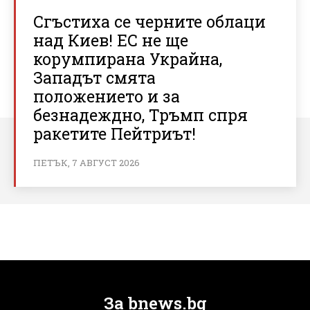
Сгъстиха се черните облаци
над Киев! ЕС не ще
корумпирана Украйна,
Западът смята
положението и за
безнадеждно, Тръмп спря
ракетите Пейтриът!
ПЕТЪК, 7 АВГУСТ 2026
За bnews.bg