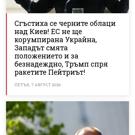
Сгъстиха се черните облаци
над Киев! ЕС не ще
корумпирана Украйна,
Западът смята
положението и за
безнадеждно, Тръмп спря
ракетите Пейтриът!
ПЕТЪК, 7 АВГУСТ 2026