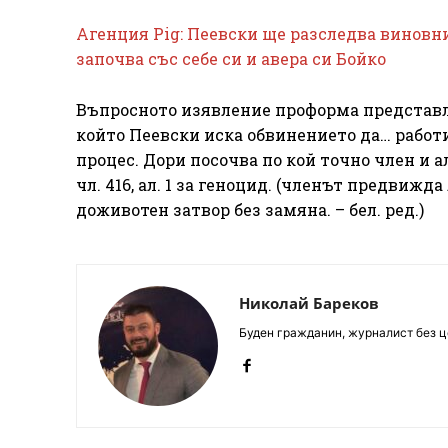
Агенция Pig: Пеевски ще разследва виновни
започва със себе си и авера си Бойко
Въпросното изявление проформа представля
който Пеевски иска обвинението да… работ
процес. Дори посочва по кой точно член и а
чл. 416, ал. 1 за геноцид. (членът предвижд
доживотен затвор без замяна. – бел. ред.)
Николай Бареков
Буден гражданин, журналист без це