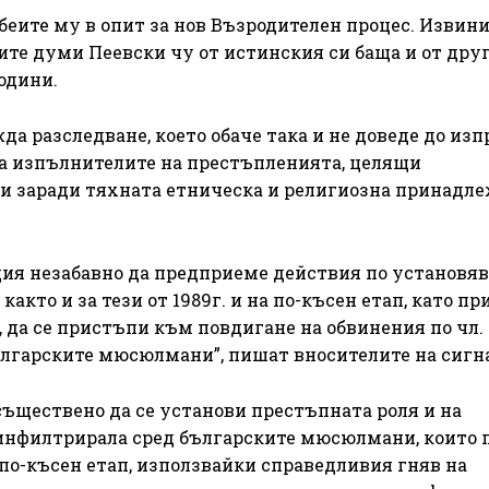
ите му в опит за нов Възродителен процес. Извини 
ъщите думи Пеевски чу от истинския си баща и от дру
одини.
да разследване, което обаче така и не доведе до из
 на изпълнителите на престъпленията, целящи
 заради тяхната етническа и религиозна принадле
ия незабавно да предприеме действия по установяв
както и за тези от 1989г. и на по-късен етап, като пр
а се пристъпи към повдигане на обвинения по чл. 4
ългарските мюсюлмани”, пишат вносителите на сигн
 съществено да се установи престъпната роля и на
 инфилтрирала сред българските мюсюлмани, които 
 по-късен етап, използвайки справедливия гняв на