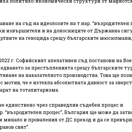
диха политико-икономически структури от мафиотск
ване на съд на идеолозите на т.нар. “възродителен 
еки извършители и на доносниците от Държавна сигу
жертвите на геноцида срещу българските мюсюлмани,
2022 г. Софийският апелативен съд постанови на Вое
едването за престъпленията срещу българските ту
ване на наказателното производства. Това ще позв
с мотив, че е изтекла абсолютната давност за зверст
арат на тоталитаризма.
 че единствено чрез справедлив съдебен процес и
р. “възродителен процес”, България ще може да затв
 минало и проваления от ДС преход и да се превърн
авов свят”.