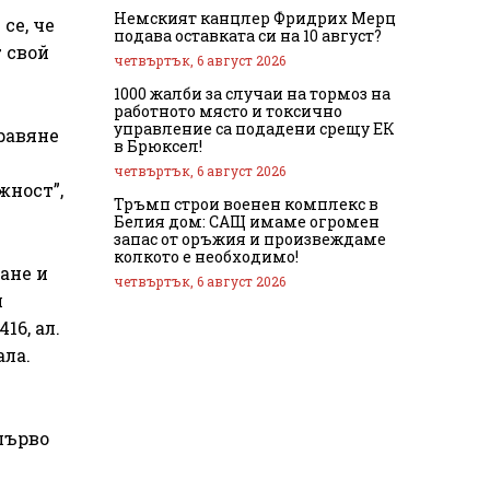
Немският канцлер Фридрих Мерц
се, че
подава оставката си на 10 август?
г свой
четвъртък, 6 август 2026
1000 жалби за случаи на тормоз на
работното място и токсично
управление са подадени срещу ЕК
правяне
в Брюксел!
четвъртък, 6 август 2026
жност”,
Тръмп строи военен комплекс в
Белия дом: САЩ имаме огромен
запас от оръжия и произвеждаме
колкото е необходимо!
ане и
четвъртък, 6 август 2026
и
16, ал.
ала.
първо