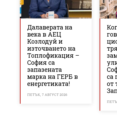
Далаверата на
Ког
века в АЕЦ
гов
Козлодуй и
ци
източването на
тря
Топлофикация –
за
София са
ул
запазената
Со
марка на ГЕРБ в
са
енергетиката!
от 
За
ПЕТЪК, 7 АВГУСТ 2026
ПЕТЪК