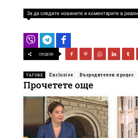
За да следите новините и коментарите в реалн
СПОДЕЛИ
Exclusive
Възродителен процес
ТАГОВЕ
Прочетете още