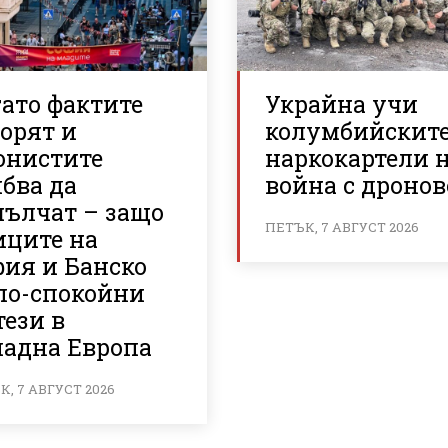
ато фактите
Украйна учи
орят и
колумбийскит
онистите
наркокартели 
бва да
война с дронов
мълчат – защо
ПЕТЪК, 7 АВГУСТ 2026
иците на
фия и Банско
 по-спокойни
тези в
падна Европа
, 7 АВГУСТ 2026