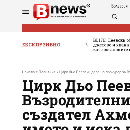
България
BLIFE: Пеевски о
ЕКСКЛУЗИВНО:
джетове и хван
като останалите
Начало
Политика
Цирк Дьо Пеевски дава на прокурор за В
Цирк Дьо Пеев
Възродителния
създател Ахме
името и иска 