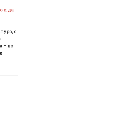
о и да
тура, с
я
а – по
ли