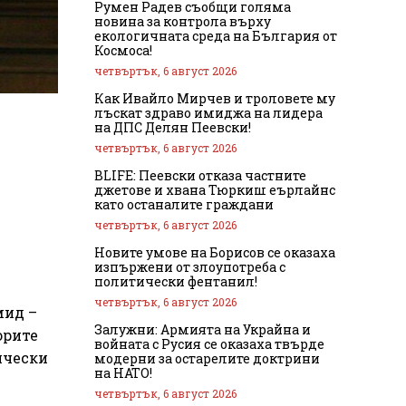
Румен Радев съобщи голяма
новина за контрола върху
екологичната среда на България от
Космоса!
четвъртък, 6 август 2026
Как Ивайло Мирчев и троловете му
лъскат здраво имиджа на лидера
на ДПС Делян Пеевски!
четвъртък, 6 август 2026
BLIFE: Пеевски отказа частните
джетове и хвана Тюркиш еърлайнс
като останалите граждани
четвъртък, 6 август 2026
Новите умове на Борисов се оказаха
изпържени от злоупотреба с
политически фентанил!
четвъртък, 6 август 2026
мид –
Залужни: Армията на Украйна и
орите
войната с Русия се оказаха твърде
ически
модерни за остарелите доктрини
на НАТО!
четвъртък, 6 август 2026