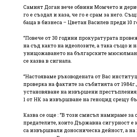
Самият Доган вече обвини Момчето и дерибе
го е създал и каза, че го е срам за него. С
баща в бизнеса – Цветан Василев преди 10 г
“Повече от 30 години прокуратурата провеж
на съд както на идеолозите, а така също и
унищожаването на българските мюсюлмани
се казва в сигнала.
“Настояваме ръководената от Вас институц
проверка на фактите за събитията от 1984г., 
установяване на извършени престъпления, д
1 от НК за извършване на геноцид срещу б
Казва се още : “В този смисъл намираме за
предателите, които Държавна сигурност е
са извършвали доносническа дейност, а на