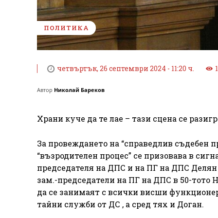
ПОЛИТИКА
четвъртък, 26 септември 2024 - 11:20 ч.
Автор
Николай Бареков
Храни куче да те лае – тази сцена се разиг
За провеждането на “справедлив съдебен п
“възродителен процес” се призовава в сигн
председателя на ДПС и на ПГ на ДПС Делян
зам.-председатели на ПГ на ДПС в 50-тото 
да се занимаят с всички висши функцион
тайни служби от ДС , а сред тях и Доган.