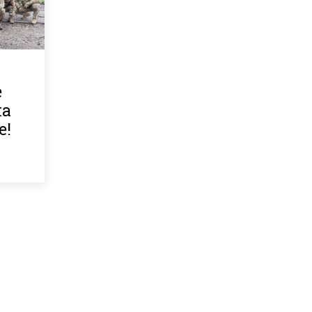
е
на
е!