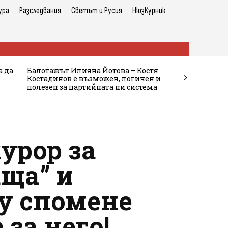
ура
Разследвания
Светът и Русия
НюзКурник
а да
Балотажът Илияна Йотова – Костя
Костадинов е възможен, логичен и
полезен за партийната ни система
урор за
аща” и
му спомене
за него!