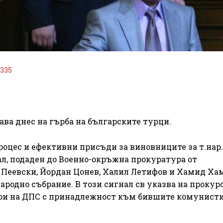
1335
рава днес на гърба на българските турци.
роцес и ефективни присъди за виновниците за т.нар.
ал, подаден до Военно-окръжна прокуратура от
 Пеевски, Йордан Цонев, Халил Летифов и Хамид Ха
Народно събрание. В този сигнал св указва на прокур
ери на ДПС с принадлежност към бившите комунист