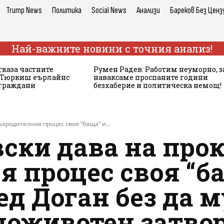
Trump News
Политика
Social News
Анализи
Бареков Без Ценз
Най-важните новини с точния анализ!
тказа частните
Румен Радев: Работим неуморно, з
а Тюркиш еърлайнс
наваксаме проспаните години
 граждани
безхаберие и политическа немощ!
ъзродителния процес своя “баща” и...
ски дава на прок
 процес своя “б
д Доган без да 
доживотен затвор 