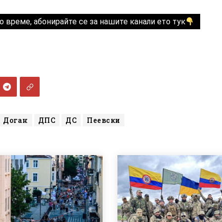
о време, абонирайте се за нашите канали ето тук
Доган
ДПС
ДС
Пеевски