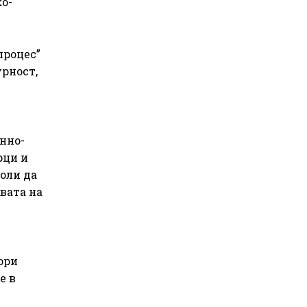
о-
процес”
рност,
нно-
рци и
оли да
вата на
ори
е в