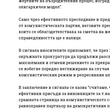
жертвите на Възродителния процес, изгра
олигархичен модел”.
Само чрез ефективното преследване и преда
от комунистическата партия, неговите пр
които се облагодетелстваха за сметка на 
справедливостта ще е налице.
В сигнала вносителите припомнят, че през 
окръжната прокуратура да продължи разсл
мюсюлмани и отмени решението за прекратя
се избегне поредно неглижиране на случая 
комунистическия режим и репресивния ап
В заключение в сигнала се казва “считаме,
ефективни присъди за виновниците за т.на
срамната страница на комунистическото си
равноправен партньор на демократичния пр