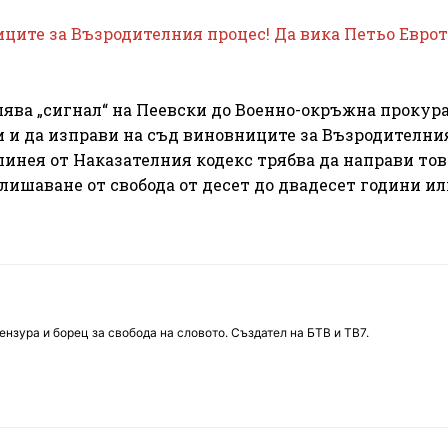
ците за Възродителния процес! Да вика Петьо Еврот
ва „сигнал“ на Пеевски до Военно-окръжна прокура
и и да изправи на съд виновниците за Възродителни
линея от Наказателния кодекс трябва да направи тов
а лишаване от свобода от десет до двадесет години и
нзура и борец за свобода на словото. Създател на БТВ и ТВ7.