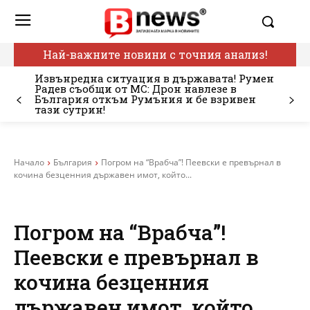
Най-важните новини с точния анализ!
Извънредна ситуация в държавата! Румен
Радев съобщи от МС: Дрон навлезе в
България откъм Румъния и бе взривен
тази сутрин!
Начало
България
Погром на “Врабча”! Пеевски е превърнал в
кочина безценния държавен имот, който...
Погром на “Врабча”!
Пеевски е превърнал в
кочина безценния
държавен имот, който