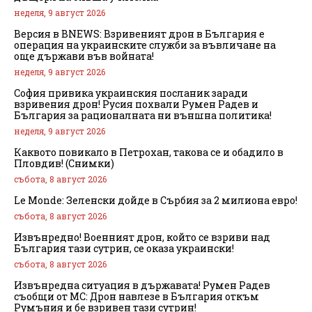
неделя, 9 август 2026
Версия в BNEWS: Взривеният дрон в България е
операция на украинските служби за въвличане на
още държави във войната!
неделя, 9 август 2026
София привика украинския посланик заради
взривения дрон! Русия похвали Румен Радев и
България за рационалната ни външна политика!
неделя, 9 август 2026
Каквото повикало в Петрохан, такова се и обадило в
Пловдив! (Снимки)
събота, 8 август 2026
Le Monde: Зеленски дойде в Сърбия за 2 милиона евро!
събота, 8 август 2026
Извънредно! Военният дрон, който се взриви над
България тази сутрин, се оказа украински!
събота, 8 август 2026
Извънредна ситуация в държавата! Румен Радев
съобщи от МС: Дрон навлезе в България откъм
Румъния и бе взривен тази сутрин!