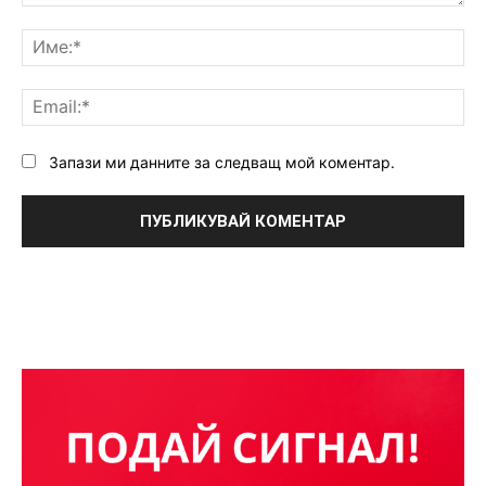
Коментар:
Им
Ema
Запази ми данните за следващ мой коментар.