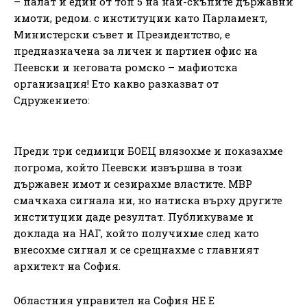
– палат и един от топ 5 на най-скъпите държавни
имоти, редом. с институции като Парламент,
Министерски съвет и Президентство, е
предназначена за личен и партиен офис на
Пеевски и неговата ромско – мафиотска
организация! Ето какво разказват от
Сдружението:
Преди три седмици БОЕЦ влязохме и показахме
погрома, който Пеевски извършва в този
държавен имот и сезирахме властите. МВР
смачкаха сигнала ни, но натиска върху другите
институции даде резултат. Публикуваме и
доклада на НАГ, който получихме след като
внесохме сигнал и се срещнахме с главният
архитект на София.
Областния управител на София НЕ Е