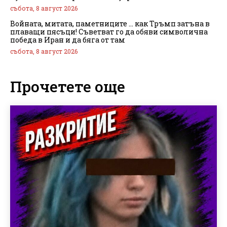
събота, 8 август 2026
Войната, митата, паметниците … как Тръмп затъна в
плаващи пясъци! Съветват го да обяви символична
победа в Иран и да бяга от там
събота, 8 август 2026
Прочетете още