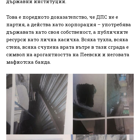
държавни институции.
Това е поредното доказателство, че ДПС не е
партия, а действа като корпорация – употребява
държавата като своя собственост, а публичните
ресурси като лична касичка. Всяка тухла, всяка
стена, всяка счупена врата вътре в тази сграда е
символ на арогантността на Пеевски и неговата
мафиотска банда.