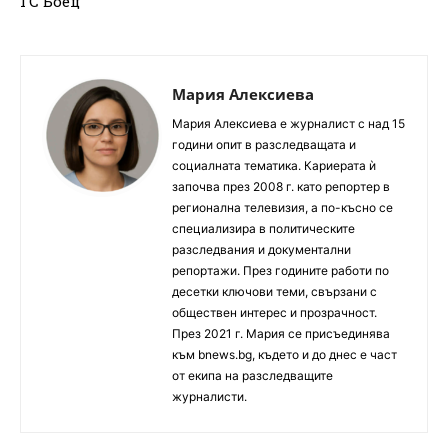
ГС Боец
Мария Алексиева
Мария Алексиева е журналист с над 15
години опит в разследващата и
социалната тематика. Кариерата ѝ
започва през 2008 г. като репортер в
регионална телевизия, а по-късно се
специализира в политическите
разследвания и документални
репортажи. През годините работи по
десетки ключови теми, свързани с
обществен интерес и прозрачност.
През 2021 г. Мария се присъединява
към bnews.bg, където и до днес е част
от екипа на разследващите
журналисти.