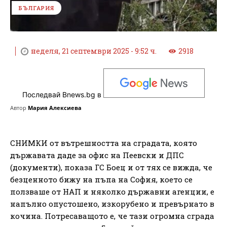
БЪЛГАРИЯ
неделя, 21 септември 2025 - 9:52 ч.
2918
Последвай Bnews.bg в
Автор
Мария Алексиева
СНИМКИ от вътрешността на сградата, която
държавата даде за офис на Пеевски и ДПС
(документи), показа ГС Боец и от тях се вижда, че
безценното бижу на пъпа на София, което се
ползваше от НАП и няколко държавни агенции, е
напълно опустошено, изкорубено и превърнато в
кочина. Потресаващото е, че тази огромна сграда