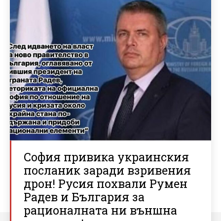
София привика украинския
посланик заради взривения
дрон! Русия похвали Румен
Радев и България за
рационалната ни външна