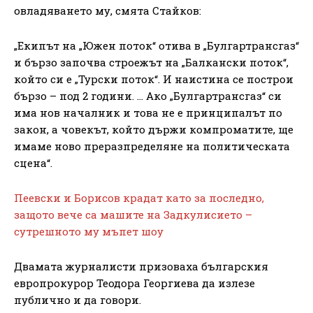
овладяването му, смята Стайков:
„Екипът на „Южен поток“ отива в „Булгартрансгаз“
и бързо започва строежът на „Балкански поток“,
който си е „Турски поток“. И наистина се построи
бързо – под 2 години. … Ако „Булгартрансгаз“ си
има нов началник и това не е принципалът по
закон, а човекът, който държи компроматите, ще
имаме ново преразпределяне на политическата
сцена“.
Пеевски и Борисов крадат като за последно,
защото вече са машите на Задкулисието –
сутрешното му мъпет шоу
Двамата журналисти призоваха българския
европрокурор Теодора Георгиева да излезе
публично и да говори.