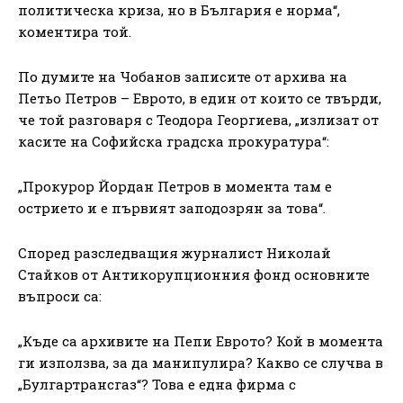
политическа криза, но в България е норма“,
коментира той.
По думите на Чобанов записите от архива на
Петьо Петров – Еврото, в един от които се твърди,
че той разговаря с Теодора Георгиева, „излизат от
касите на Софийска градска прокуратура“:
„Прокурор Йордан Петров в момента там е
острието и е първият заподозрян за това“.
Според разследващия журналист Николай
Стайков от Антикорупционния фонд основните
въпроси са:
„Къде са архивите на Пепи Еврото? Кой в момента
ги използва, за да манипулира? Какво се случва в
„Булгартрансгаз“? Това е една фирма с