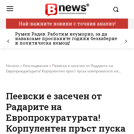
Най-важните новини с точния анализ!
Румен Радев: Работим неуморно, за да
наваксаме проспаните години безхаберие
и политическа немощ!
Начало
Разследвания
Пеевски е засечен от Радарите на
Европрокуратурата! Корпулентен пръст пуска компроматите на...
Пеевски е засечен от
Радарите на
Европрокуратурата!
Корпулентен пръст пуска