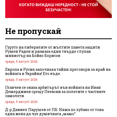
Не пропускай
Гуруто на либералите от жълтите павета защити
Румен Радев и размаза един твърде глупав
министър на Бойко Борисов
сряда, 5 август 2026
Европа и Русия започнаха тайни преговори за край на
войната в Украйна! Ето къде
сряда, 5 август 2026
Главчев се оказа арбитърът във войната на Иван
Демерджиев срещу Пеевски за полетите с частните
самолети
сряда, 5 август 2026
Д-р Даниел Парушев от ПБ: Няма по хубаво от това
една жена да чуе думичката „мамо“