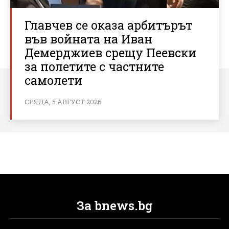
Главчев се оказа арбитърът
във войната на Иван
Демерджиев срещу Пеевски
за полетите с частните
самолети
СРЯДА, 5 АВГУСТ 2026
За bnews.bg