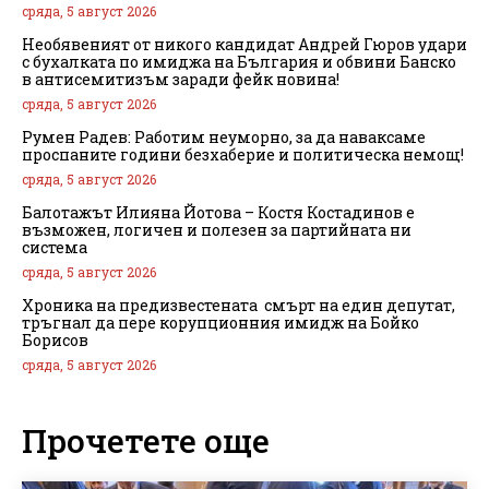
сряда, 5 август 2026
Необявеният от никого кандидат Андрей Гюров удари
с бухалката по имиджа на България и обвини Банско
в антисемитизъм заради фейк новина!
сряда, 5 август 2026
Румен Радев: Работим неуморно, за да наваксаме
проспаните години безхаберие и политическа немощ!
сряда, 5 август 2026
Балотажът Илияна Йотова – Костя Костадинов е
възможен, логичен и полезен за партийната ни
система
сряда, 5 август 2026
Хроника на предизвестената смърт на един депутат,
тръгнал да пере корупционния имидж на Бойко
Борисов
сряда, 5 август 2026
Прочетете още