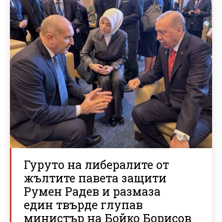
Гуруто на либералите от
жълтите павета защити
Румен Радев и размаза
един твърде глупав
министър на Бойко Борисов