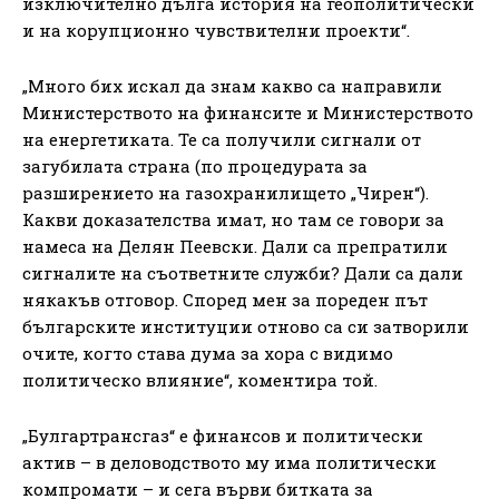
изключително дълга история на геополитически
и на корупционно чувствителни проекти“.
„Много бих искал да знам какво са направили
Министерството на финансите и Министерството
на енергетиката. Те са получили сигнали от
загубилата страна (по процедурата за
разширението на газохранилището „Чирен“).
Какви доказателства имат, но там се говори за
намеса на Делян Пеевски. Дали са препратили
сигналите на съответните служби? Дали са дали
някакъв отговор. Според мен за пореден път
българските институции отново са си затворили
очите, когто става дума за хора с видимо
политическо влияние“, коментира той.
„Булгартрансгаз“ е финансов и политически
актив – в деловодството му има политически
компромати – и сега върви битката за