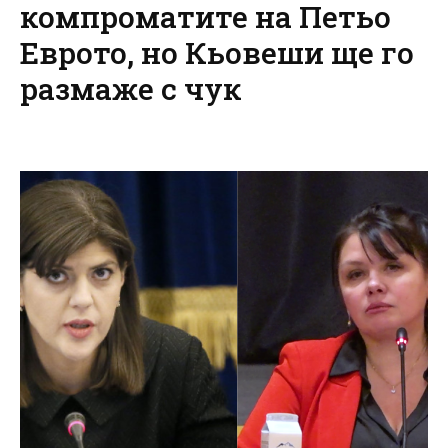
компроматите на Петьо
Еврото, но Кьовеши ще го
размаже с чук