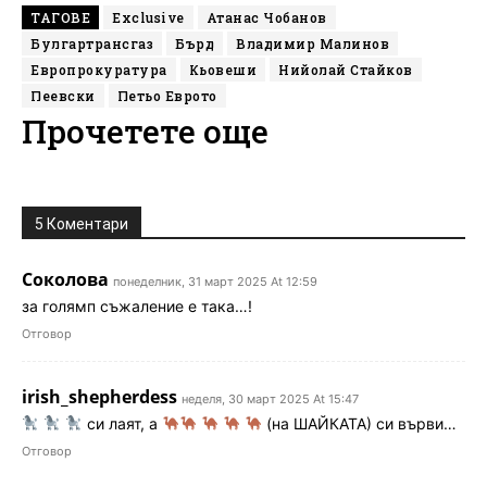
ТАГОВЕ
Exclusive
Атанас Чобанов
Булгартрансгаз
Бърд
Владимир Малинов
Европрокуратура
Кьовеши
Нийолай Стайков
Пеевски
Петьо Еврото
Прочетете още
5 Коментари
Соколова
понеделник, 31 март 2025 At 12:59
за голямп съжаление е така…!
Отговор
irish_shepherdess
неделя, 30 март 2025 At 15:47
си лаят, а
(на ШАЙКАТА) си върви…
Отговор