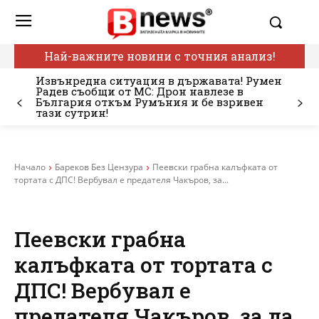
Най-важните новини с точния анализ!
Извънредна ситуация в държавата! Румен
Радев съобщи от МС: Дрон навлезе в
България откъм Румъния и бе взривен
тази сутрин!
Начало
Бареков Без Цензура
Пеевски грабна калъфката от
тортата с ДПС! Вербувал е предателя Чакъров, за...
Пеевски грабна
калъфката от тортата с
ДПС! Вербувал е
предателя Чакъров, за да