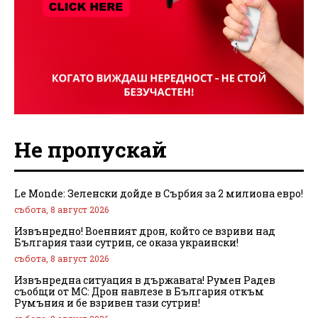
Не пропускай
Le Monde: Зеленски дойде в Сърбия за 2 милиона евро!
събота, 8 август 2026
Извънредно! Военният дрон, който се взриви над
България тази сутрин, се оказа украински!
събота, 8 август 2026
Извънредна ситуация в държавата! Румен Радев
съобщи от МС: Дрон навлезе в България откъм
Румъния и бе взривен тази сутрин!