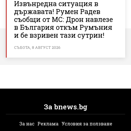
Извънредна ситуация в
държавата! Румен Радев
съобщи от МС: Дрон навлезе
в България откъм Румъния
и бе взривен тази сутрин!
СЪБОТА, 8 АВГУСТ 2026
За bnews.bg
За нас
Реклама
Условия за ползване