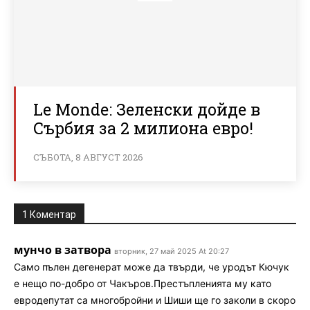
Le Monde: Зеленски дойде в
Сърбия за 2 милиона евро!
СЪБОТА, 8 АВГУСТ 2026
1 Коментар
мунчо в затвора
вторник, 27 май 2025 At 20:27
Само пълен дегенерат може да твърди, че уродът Кючук
е нещо по-добро от Чакъров.Престъпленията му като
евродепутат са многобройни и Шиши ще го заколи в скоро