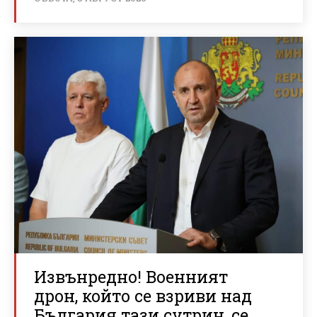
Извънредно! Военният
дрон, който се взриви над
България тази сутрин, се