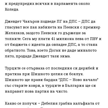
и предупредих всички в парламента около
Коледа.
Джевдет Чакъров подведе ПГ на ДПС – ДПС да
гласуват все пак кабинета на Пеевски с премиер
Желязков, защото Пеевски го държеше за
топките. Сега му плати 41 милиона лева от ПВУ и
от бюджета с идеята да овладее ДПС, а то стана
обратното. Това, което Доган не даде миналото
лято, продаде Джевдет тази зима.
Турците се отърваха от последния си дерибей и
пратиха при Шишкото целия си боклук.
Шишкото ще прави бардак “ДПС – Ново начало”
със старите коври, а турците в България ще си
направят нова партия на чисто.
Какво се получи – Дебелия грабна калъфката от