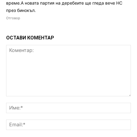
време.А новата партия на деребеите ще гледа вече НС
през бинокъл.
Отговор
ОСТАВИ КОМЕНТАР
Коментар:
Им
Ema