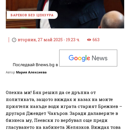
БАРЕКОВ БЕЗ ЦЕНЗУРА
вторник, 27 май 2025 - 19:23 ч.
663
Последвай Bnews.bg в
Автор
Мария Алексиева
Олекна ми! Бях решил да се дръпна от
политиката, защото виждах и казах на моите
приятели накъде води играта старият Брежнев –
другаря Джевдет Чакъров. Заради далаверите в
бизнеса му, Пеевски го вербувал още преди
гласуването на кабинета Желязков. Виждах това