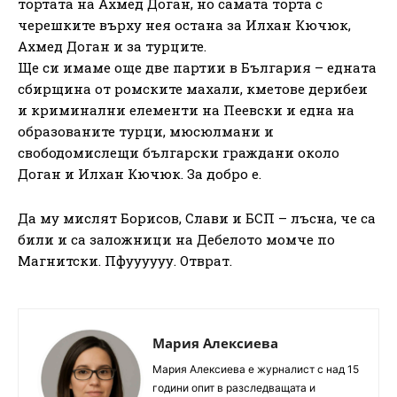
тортата на Ахмед Доган, но самата торта с
черешките върху нея остана за Илхан Кючюк,
Ахмед Доган и за турците.
Ще си имаме още две партии в България – едната
сбирщина от ромските махали, кметове дерибеи
и криминални елементи на Пеевски и една на
образованите турци, мюсюлмани и
свободомислещи български граждани около
Доган и Илхан Кючюк. За добро е.
Да му мислят Борисов, Слави и БСП – лъсна, че са
били и са заложници на Дебелото момче по
Магнитски. Пфуууууу. Отврат.
Мария Алексиева
Мария Алексиева е журналист с над 15
години опит в разследващата и