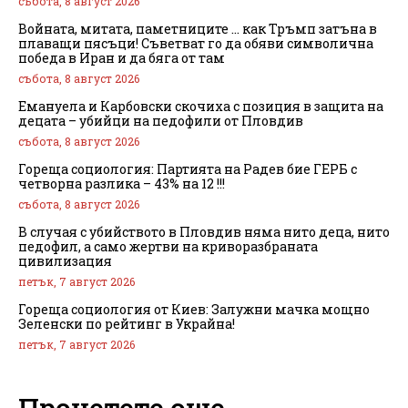
събота, 8 август 2026
Войната, митата, паметниците … как Тръмп затъна в
плаващи пясъци! Съветват го да обяви символична
победа в Иран и да бяга от там
събота, 8 август 2026
Емануела и Карбовски скочиха с позиция в защита на
децата – убийци на педофили от Пловдив
събота, 8 август 2026
Гореща социология: Партията на Радев бие ГЕРБ с
четворна разлика – 43% на 12 !!!
събота, 8 август 2026
В случая с убийството в Пловдив няма нито деца, нито
педофил, а само жертви на криворазбраната
цивилизация
петък, 7 август 2026
Гореща социология от Киев: Залужни мачка мощно
Зеленски по рейтинг в Украйна!
петък, 7 август 2026
Прочетете още