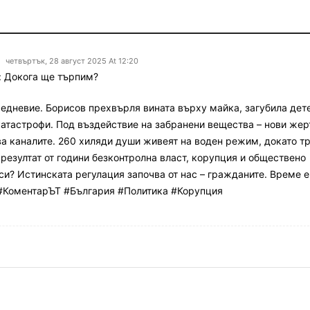
четвъртък, 28 август 2025 At 12:20
 Докога ще търпим?
жедневие. Борисов прехвърля вината върху майка, загубила дете
атастрофи. Под въздействие на забранени вещества – нови жер
ва каналите. 260 хиляди души живеят на воден режим, докато т
е резултат от години безконтролна власт, корупция и обществено
и? Истинската регулация започва от нас – гражданите. Време е
 #КоментарЪТ #България #Политика #Корупция