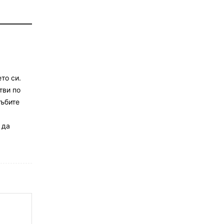
то си.
тви по
ръбите
 да