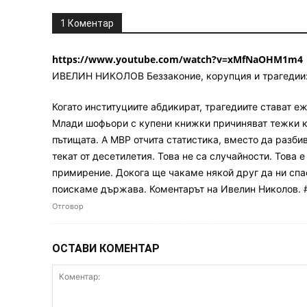
1 Коментар
https://www.youtube.com/watch?v=xMfNaOHM1m4
ИВЕЛИН НИКОЛОВ Беззаконие, корупция и трагедии:
Когато институциите абдикират, трагедиите стават е
Млади шофьори с купени книжки причиняват тежки к
пътищата. А МВР отчита статистика, вместо да разби
текат от десетилетия. Това не са случайности. Това 
примирение. Докога ще чакаме някой друг да ни спас
поискаме държава. Коментарът на Ивелин Николов.
Отговор
ОСТАВИ КОМЕНТАР