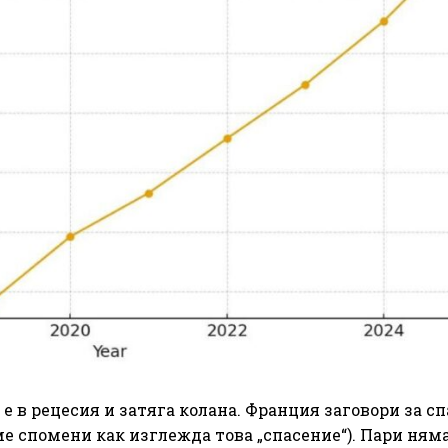
 в рецесия и затяга колана. Франция заговори за с
 спомени как изглежда това „спасение“). Пари няма