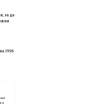
, за да
можни
на 1996
очва
я и