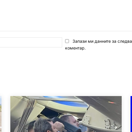
Email:*
Запази ми данните за следв
коментар.