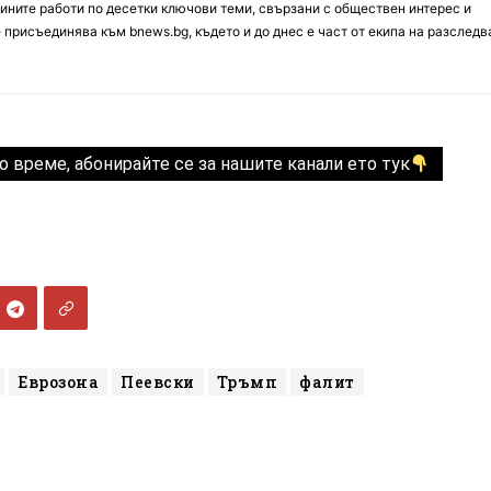
ините работи по десетки ключови теми, свързани с обществен интерес и
е присъединява към bnews.bg, където и до днес е част от екипа на разслед
о време, абонирайте се за нашите канали ето тук
Еврозона
Пеевски
Тръмп
фалит