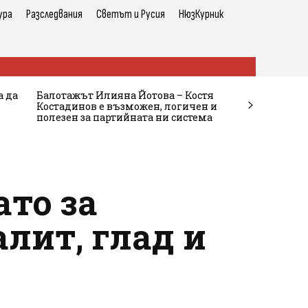
ура
Разследвания
Светът и Русия
НюзКурник
а да
Балотажът Илияна Йотова – Костя
Костадинов е възможен, логичен и
полезен за партийната ни система
ато за
алит, глад и