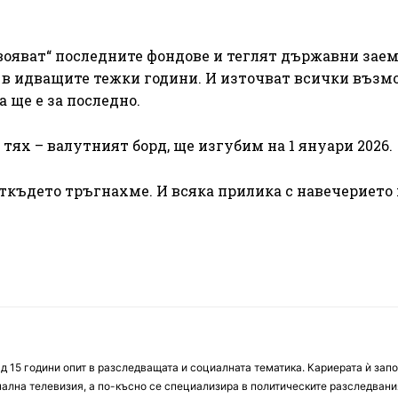
ояват“ последните фондове и теглят държавни заеми
е в идващите тежки години. И източват всички въз
 ще е за последно.
ях – валутният борд, ще изгубим на 1 януари 2026.
 откъдето тръгнахме. И всяка прилика с навечерието 
д 15 години опит в разследващата и социалната тематика. Кариерата ѝ зап
онална телевизия, а по-късно се специализира в политическите разследвани