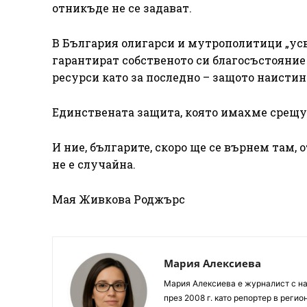
отникъде не се задават.
В България олигарси и мутрополитици „усв
гарантират собственото си благосъстояни
ресурси като за последно – защото наистина
Единствената защита, която имахме срещу т
И ние, българите, скоро ще се върнем там,
не е случайна.
Мая Живкова Роджърс
Мария Алексиева
Мария Алексиева е журналист с на
през 2008 г. като репортер в реги