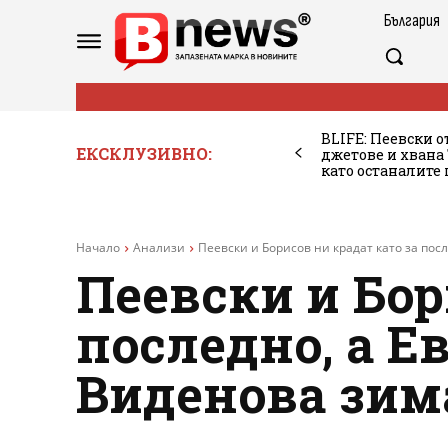
България
BLIFE: Пеевски о
ЕКСКЛУЗИВНО:
джетове и хван
като останалите
Начало
Анализи
Пеевски и Борисов ни крадат като за после
Пеевски и Бор
последно, а Е
Виденова зим