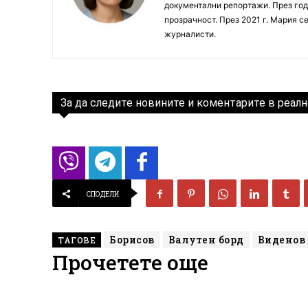
документални репортажи. През год
прозрачност. През 2021 г. Мария с
журналисти.
За да следите новините и коментарите в реалн
СПОДЕЛИ
Борисов
Валутен борд
Виденов
ТАГОВЕ
Прочетете още