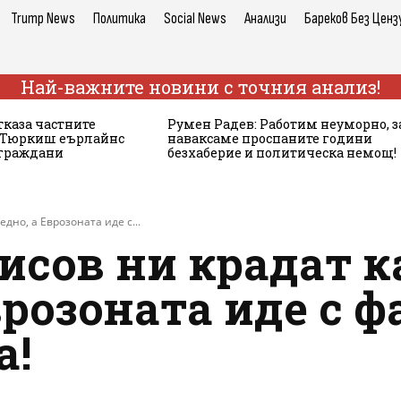
Trump News
Политика
Social News
Анализи
Бареков Без Ценз
Най-важните новини с точния анализ!
тказа частните
Румен Радев: Работим неуморно, з
а Тюркиш еърлайнс
наваксаме проспаните години
 граждани
безхаберие и политическа немощ!
дно, а Еврозоната иде с...
исов ни крадат к
врозоната иде с ф
а!