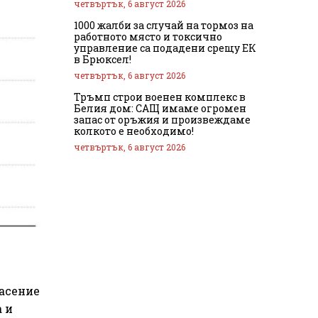
четвъртък, 6 август 2026
1000 жалби за случай на тормоз на
работното място и токсично
управление са подадени срещу ЕК
в Брюксел!
четвъртък, 6 август 2026
Тръмп строи военен комплекс в
Белия дом: САЩ имаме огромен
запас от оръжия и произвеждаме
колкото е необходимо!
четвъртък, 6 август 2026
пасение
 и