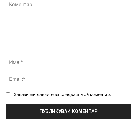
Коментар:
Им
Ema
Запази ми данните за следващ мой коментар.