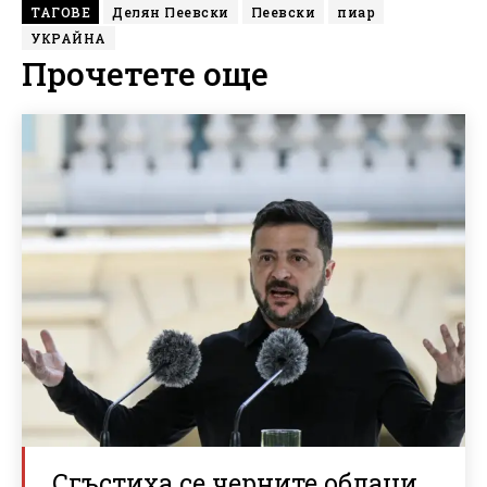
ТАГОВЕ
Делян Пеевски
Пеевски
пиар
УКРАЙНА
Прочетете още
Сгъстиха се черните облаци