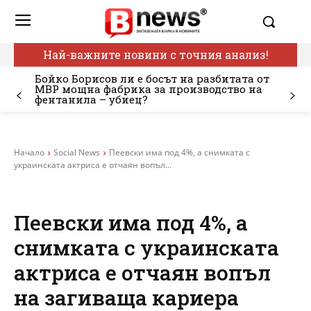
Най-важните новини с точния анализ!
Бойко Борисов ли е босът на разбитата от
МВР мощна фабрика за производство на
фентанила – убиец?
Начало
Social News
Пеевски има под 4%, а снимката с
украинската актриса е отчаян вопъл...
Пеевски има под 4%, а
снимката с украинската
актриса е отчаян вопъл
на загиваща кариера