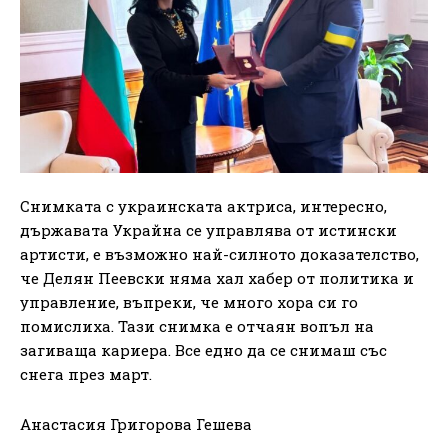
Снимката с украинската актриса, интересно,
държавата Украйна се управлява от истински
артисти, е възможно най-силното доказателство,
че Делян Пеевски няма хал хабер от политика и
управление, въпреки, че много хора си го
помислиха. Тази снимка е отчаян вопъл на
загиваща кариера. Все едно да се снимаш със
снега през март.
Анастасия Григорова Гешева