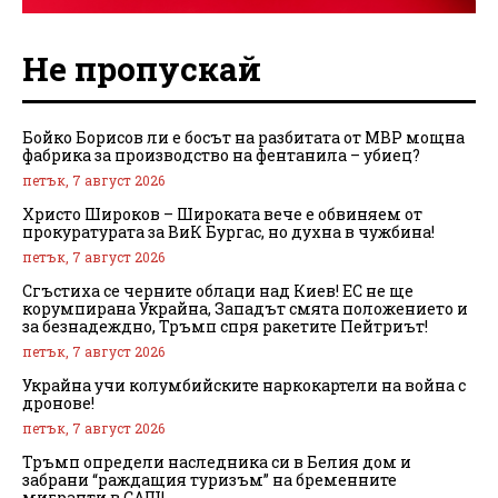
Не пропускай
Бойко Борисов ли е босът на разбитата от МВР мощна
фабрика за производство на фентанила – убиец?
петък, 7 август 2026
Христо Широков – Широката вече е обвиняем от
прокуратурата за ВиК Бургас, но духна в чужбина!
петък, 7 август 2026
Сгъстиха се черните облаци над Киев! ЕС не ще
корумпирана Украйна, Западът смята положението и
за безнадеждно, Тръмп спря ракетите Пейтриът!
петък, 7 август 2026
Украйна учи колумбийските наркокартели на война с
дронове!
петък, 7 август 2026
Тръмп определи наследника си в Белия дом и
забрани “раждащия туризъм” на бременните
мигранти в САЩ!