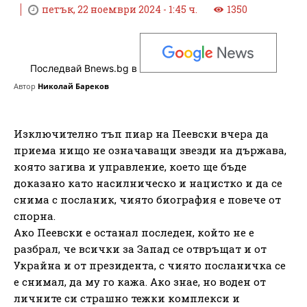
петък, 22 ноември 2024 - 1:45 ч.
1350
Последвай Bnews.bg в
Автор
Николай Бареков
Изключително тъп пиар на Пеевски вчера да
приема нищо не означаващи звезди на държава,
която загива и управление, което ще бъде
доказано като насилническо и нацистко и да се
снима с посланик, чиято биография е повече от
спорна.
Ако Пеевски е останал последен, който не е
разбрал, че всички за Запад се отвръщат и от
Украйна и от президента, с чиято посланичка се
е снимал, да му го кажа. Ако знае, но воден от
личните си страшно тежки комплекси и