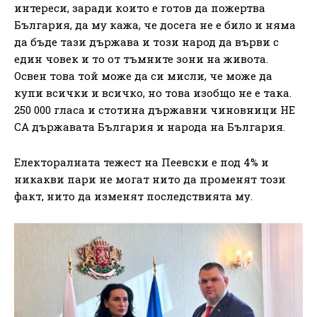
интереси, заради които е готов да пожертва
България, да му кажа, че досега не е било и няма
да бъде тази държава и този народ да върви с
един човек и то от тъмните зони на живота.
Освен това той може да си мисли, че може да
купи всички и всичко, но това изобщо не е така.
250 000 гласа и стотина държавни чиновници НЕ
СА държавата България и народа на България.
Електоралната тежест на Пеевски е под 4% и
никакви пари не могат нито да променят този
факт, нито да изменят последствията му.