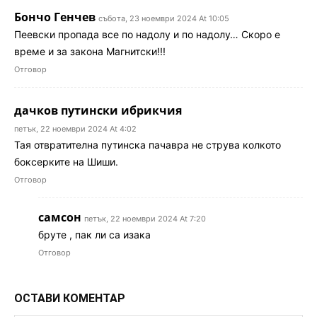
Бончо Генчев
събота, 23 ноември 2024 At 10:05
Пеевски пропада все по надолу и по надолу… Скоро е
време и за закона Магнитски!!!
Отговор
дачков путински ибрикчия
петък, 22 ноември 2024 At 4:02
Тая отвратителна путинска пачавра не струва колкото
боксерките на Шиши.
Отговор
самсон
петък, 22 ноември 2024 At 7:20
бруте , пак ли са изака
Отговор
ОСТАВИ КОМЕНТАР