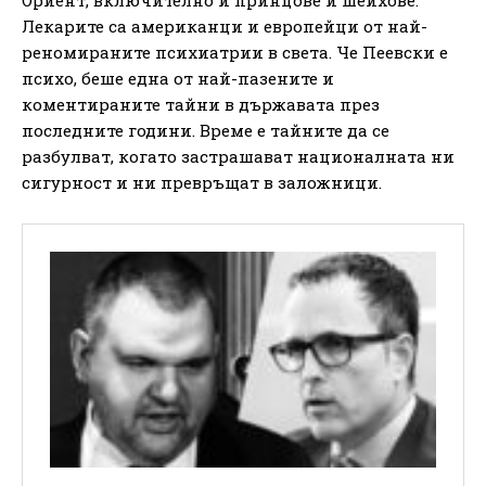
Лекарите са американци и европейци от най-
реномираните психиатрии в света. Че Пеевски е
психо, беше една от най-пазените и
коментираните тайни в държавата през
последните години. Време е тайните да се
разбулват, когато застрашават националната ни
сигурност и ни превръщат в заложници.