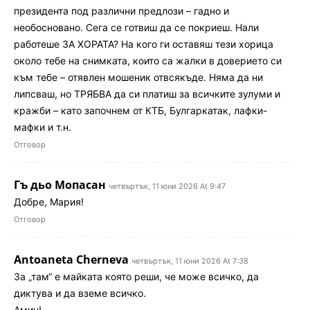
президента под различни предлози – гадно и
необосновано. Сега се готвиш да се покриеш. Нали
работеше ЗА ХОРАТА? На кого ги оставяш тези хорица
около тебе на снимката, които са жалки в доверието си
към тебе – отявлен мошеник отвсякъде. Няма да ни
липсваш, но ТРЯБВА да си платиш за всичките зулуми и
кражби – като започнем от КТБ, Булгаркатак, лафки-
мафки и т.н.
Отговор
Гъ дьо Мопасан
четвъртък, 11 юни 2026 At 9:47
Добре, Мария!
Отговор
Antoaneta Cherneva
четвъртък, 11 юни 2026 At 7:38
За „там“ е майката която реши, че може всичко, да
диктува и да вземе всичко.
Амин!