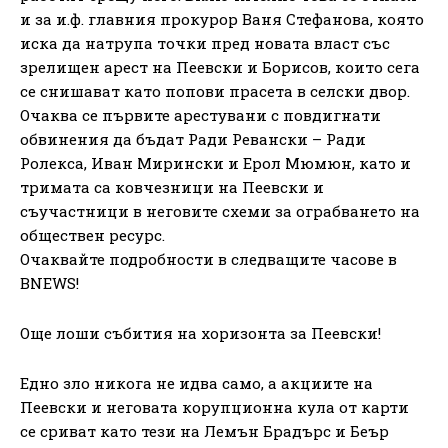
и за и.ф. главния прокурор Ваня Стефанова, която
иска да натрупа точки пред новата власт със
зрелищен арест на Пеевски и Борисов, които сега
се снишават като попови прасета в селски двор.
Очаква се първите арестувани с повдигнати
обвинения да бъдат Ради Ревански – Ради
Ролекса, Иван Мирински и Ерол Мюмюн, като и
тримата са ковчезници на Пеевски и
съучастници в неговите схеми за ограбването на
обществен ресурс.
Очаквайте подробности в следващите часове в
BNEWS!
Още лоши събития на хоризонта за Пеевски!
Едно зло никога не идва само, а акциите на
Пеевски и неговата корупционна кула от карти
се сриват като тези на Лемън Брадърс и Беър