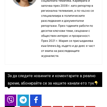
социалната тематика. Кариерата ѝ
започва през 2008 г. като репортер в
регионална телевизия, а по-късно се
специализира в политическите
разследвания и документални
репортажи. През годините работи по
десетки ключови теми, свързани с
обществен интерес и прозрачност.
През 2021 г. Мария се присъединява
към bnews.bg, където и до днес е част
от екипа на разследващите
журналисти.
За да следите новините и коментарите в реално
време, абонирайте се за нашите канали ето тук