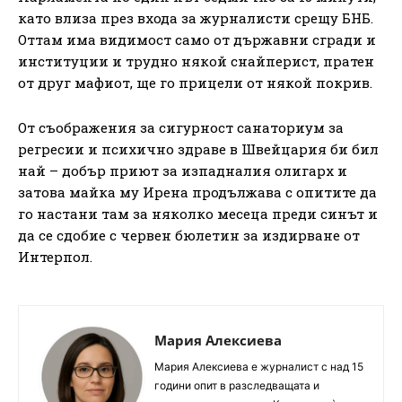
като влиза през входа за журналисти срещу БНБ.
Оттам има видимост само от държавни сгради и
институции и трудно някой снайперист, пратен
от друг мафиот, ще го прицели от някой покрив.
От съображения за сигурност санаториум за
регресии и психично здраве в Швейцария би бил
най – добър приют за изпадналия олигарх и
затова майка му Ирена продължава с опитите да
го настани там за няколко месеца преди синът и
да се сдобие с червен бюлетин за издирване от
Интерпол.
Мария Алексиева
Мария Алексиева е журналист с над 15
години опит в разследващата и