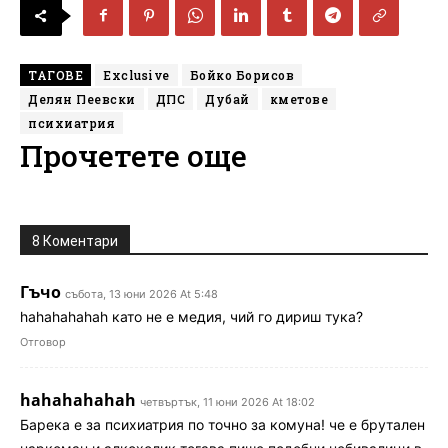
ТАГОВЕ
Exclusive
Бойко Борисов
Делян Пеевски
ДПС
Дубай
кметове
психиатрия
Прочетете още
8 Коментари
Гъчо
събота, 13 юни 2026 At 5:48
hahahahahah като не е медия, чий го дириш тука?
Отговор
hahahahahah
четвъртък, 11 юни 2026 At 18:02
Барека е за психиатрия по точно за комуна! че е брутален