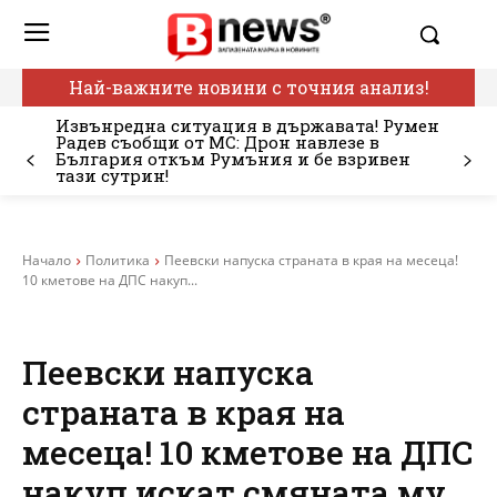
Най-важните новини с точния анализ!
Извънредна ситуация в държавата! Румен
Радев съобщи от МС: Дрон навлезе в
България откъм Румъния и бе взривен
тази сутрин!
Начало
Политика
Пеевски напуска страната в края на месеца!
10 кметове на ДПС накуп...
Пеевски напуска
страната в края на
месеца! 10 кметове на ДПС
накуп искат смяната му