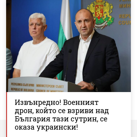
Извънредно! Военният
дрон, който се взриви над
България тази сутрин, се
оказа украински!