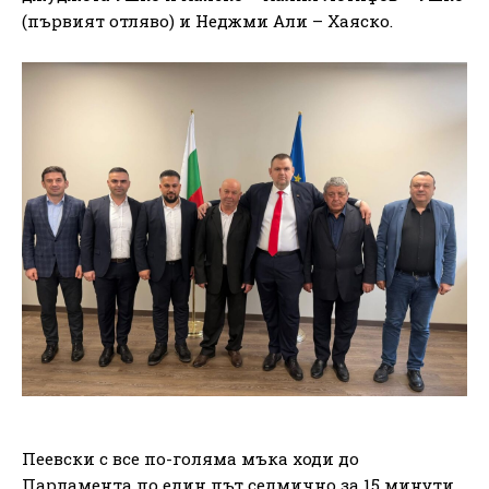
(първият отляво) и Неджми Али – Хаяско.
Пеевски с все по-голяма мъка ходи до
Парламента по един път седмично за 15 минути,