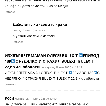
наркоман и алкохолик тогава пише подобни небивалици в
кенефа си дето само той има за медия!
Отговор
Дебелия с хиксовите крака
петък, 12 юни 2026 At 1:41
в устанките свински трол
Отговор
ИЗХВЪРЛЕТЕ МАМАН ОЛЕСЯ! BULEXIT
ЕПИЗОД
139
С НЕДЯЛКО И СТРАХИЛ BULEXIT BULEXIT
22,6 хил. абонати
четвъртък, 11 юни 2026 At 12:48
ИЗХВЪРЛЕТЕ МАМАН ОЛЕСЯ! BULEXIT
ЕПИЗОД 139
С
НЕДЯЛКО И СТРАХИЛ BULEXIT BULEXIT 22,6 хил. абонати
Отговор
Роси
четвъртък, 11 юни 2026 At 10:40
Защо така бе, шиши магнитски? Нали се гавреше с