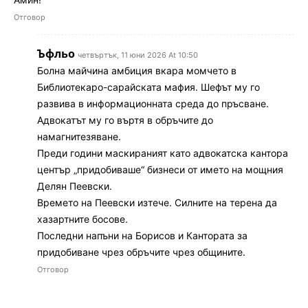
Отговор
Ъфльо
четвъртък, 11 юни 2026 At 10:50
Болна майчина амбиция вкара момчето в
Библиотекаро-сарайската мафия. Шефът му го
развива в информационната среда до пръсване.
Адвокатът му го въртя в обръчите до
намагнитезяване.
Преди години маскираният като адвокатска кантора
център „придобиваше“ бизнеси от името на мощния
Делян Пеевски.
Времето на Пеевски изтече. Силните на терена да
хазартните босове.
Последни напъни на Борисов и Кантората за
придобиване чрез обръчите чрез общините.
Отговор