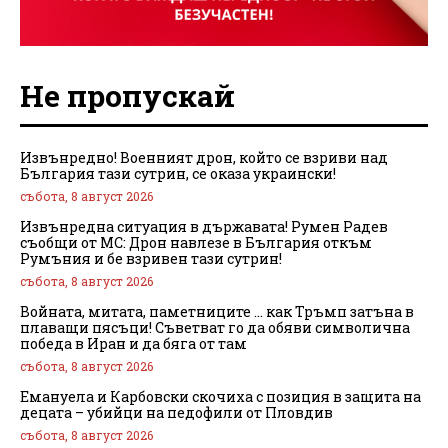
Не пропускай
Извънредно! Военният дрон, който се взриви над
България тази сутрин, се оказа украински!
събота, 8 август 2026
Извънредна ситуация в държавата! Румен Радев
съобщи от МС: Дрон навлезе в България откъм
Румъния и бе взривен тази сутрин!
събота, 8 август 2026
Войната, митата, паметниците … как Тръмп затъна в
плаващи пясъци! Съветват го да обяви символична
победа в Иран и да бяга от там
събота, 8 август 2026
Емануела и Карбовски скочиха с позиция в защита на
децата – убийци на педофили от Пловдив
събота, 8 август 2026