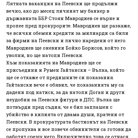
Лятната ваканция на Пеевски ще продължи
вечно, ако до месец личният му банкер в
държавната ББР Стоян Мавродиев се върне и
пропее пред прокурорите. Мавродиев ще разкаже,
че всички обемни кредити за милиарди са били
за фирми на Пеевски и лично наредени от него.
Мавродиев ще оневини Бойко Борисов, който го
уволни, но ще натопи Пеевски.
Към показанията на Мавродиев ще се
присъедини и Румен Гайтански – Вълка, който
ще се откаже от предишните си показания.
Гайтански вече е обявил, че показанията му са
дадени под натиск, за да натопи Доган и други
неудобни за Пеевски фигури в ДПС. Вълка ще
потвърди пред съдия, че е бил заплашен с
убийство в килията от двама души, пратени от
Пеевски. В прокуратурата бастионът на Пеевски
се пропуква и все повече обвинители са готови да
работят срещу него. Включително това се отнася