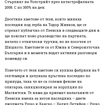
Стърлинг на Уолстрийт през катастрофалната
2008. С по 300% на ден.
Десетина кметове от тези, които минаха
последни под герба на Тодор Живков, ще се
отрекат публично от Пеевски в следващите дни и
ще поискат ново ръководство на партията,
начело с етнически турчин, но не посочен от
Шишкото. Кметовете са от Южна и Североизточна
България и в момента водят активни разговори
помежду си.
Повечето от тези кметове си купиха фабрики на 9
септември и целунаха пръстена последно по
принуда, така че не са големи фенове на
олигарха, санкциониран за корупция по
Магнитски. Те няма да приемат налаганите от
Пеевски имена за негов наследник – двете
джуджета Ушко и Хаяско – Халил Летифов – Ушко