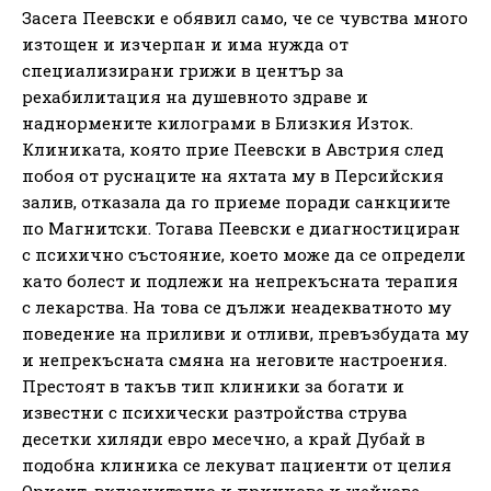
Засега Пеевски е обявил само, че се чувства много
изтощен и изчерпан и има нужда от
специализирани грижи в център за
рехабилитация на душевното здраве и
наднормените килограми в Близкия Изток.
Клиниката, която прие Пеевски в Австрия след
побоя от руснаците на яхтата му в Персийския
залив, отказала да го приеме поради санкциите
по Магнитски. Тогава Пеевски е диагностициран
с психично състояние, което може да се определи
като болест и подлежи на непрекъсната терапия
с лекарства. На това се дължи неадекватното му
поведение на приливи и отливи, превъзбудата му
и непрекъсната смяна на неговите настроения.
Престоят в такъв тип клиники за богати и
известни с психически разтройства струва
десетки хиляди евро месечно, а край Дубай в
подобна клиника се лекуват пациенти от целия
Ориент, включително и принцове и шейхове.