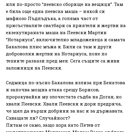
или по-просто “пеевско сборище на вещици”. Там
е била още една пеевска маша – някой си
мафиозо Пъдпъдъка, а голяма част от
присъствалите сватбари са приятели и жертви на
екзекутираната маша на Пеевски Мартин
“Нотариуса”, включително младоженеца и самата
Бакалова плюс мъжа и. Били са там и други
доброволни жертви на Нотариуса, поне по
техните разкази пред мен. Сега същите са живи
заложници на Пеевски.
Седмица по-късно Бакалова излиза при Бенатова
и започва мощна атака срещу Борисов,
пророкувайки му злочестата съдба на Доган, но
хвали Пеевски. Хвали Пеевски и дори предрича,
че щял да върши добрини за нас и за държавата.
Схващате ли? Случайност?
Питам се само, защо хора като Петев от
малотиражката Медиамол, Мадам Веска от блога