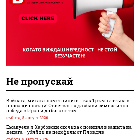
Не пропускай
Войната, митата, паметниците … как Тръмп затъна в
плаващи пясъци! Съветват го да обяви символична
победа в Иран и да бяга от там
събота, 8 август 2026
Емануела и Карбовски скочиха с позиция в защита на
децата – убийци на педофили от Пловдив
събота, 8 август 2026