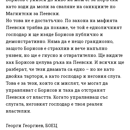
като ходи да моли за сваляне на санкциите по
Магнитски за Пеевски.
Но това не е достатъчно. По закона на мафията
Пеевски трябва да покаже, че той е едноличният
господар и ще изяде Борисов публично и
демонстративно. Няма да е нещо грандиозно,
защото Борисов е страхлив и вече напълно
уязвен, но ще е гнусно и отвратително. Ще видите
как Борисов целува ръка на Пеевски. И всички ще
разберат, че тези двамата са едно – но не като
двойка тартори, а като господар и неговия слуга.
Това е за тези, които си мислят, че могат да
управляват с Борисов и така да отстранят
Пеевски от властта. Когато упралвяваш със
слугата, неговият господар е твоя реален
властелин.
Георги Георгиев, БОЕЦ