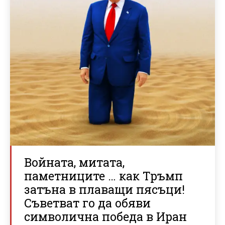
Войната, митата,
паметниците … как Тръмп
затъна в плаващи пясъци!
Съветват го да обяви
символична победа в Иран