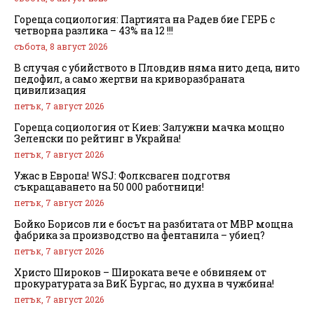
Гореща социология: Партията на Радев бие ГЕРБ с
четворна разлика – 43% на 12 !!!
събота, 8 август 2026
В случая с убийството в Пловдив няма нито деца, нито
педофил, а само жертви на криворазбраната
цивилизация
петък, 7 август 2026
Гореща социология от Киев: Залужни мачка мощно
Зеленски по рейтинг в Украйна!
петък, 7 август 2026
Ужас в Европа! WSJ: Фолксваген подготвя
съкращаването на 50 000 работници!
петък, 7 август 2026
Бойко Борисов ли е босът на разбитата от МВР мощна
фабрика за производство на фентанила – убиец?
петък, 7 август 2026
Христо Широков – Широката вече е обвиняем от
прокуратурата за ВиК Бургас, но духна в чужбина!
петък, 7 август 2026