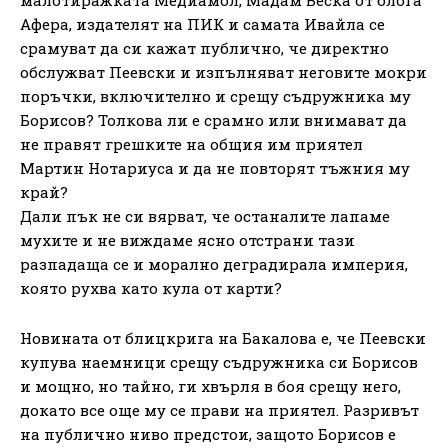
Афера, издателят на ПИК и самата Ивайла се
срамуват да си кажат публично, че директно
обслужват Пеевски и изпълняват неговите мокри
поръчки, включително и срещу съдружника му
Борисов? Толкова ли е срамно или внимават да
не правят грешките на общия им приятел
Мартин Нотариуса и да не повторят тъжния му
край?
Дали пък не си вярват, че останалите лапаме
мухите и не виждаме ясно отстрани тази
разпадаща се и морално деградирала империя,
която рухва като кула от карти?
Новината от блицкрига на Бакалова е, че Пеевски
купува наемници срещу съдружника си Борисов
и мощно, но тайно, ги хвърля в боя срещу него,
докато все още му се прави на приятел. Разривът
на публично ниво предстои, защото Борисов е