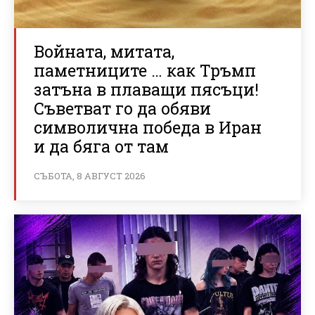
Войната, митата,
паметниците … как Тръмп
затъна в плаващи пясъци!
Съветват го да обяви
символична победа в Иран
и да бяга от там
СЪБОТА, 8 АВГУСТ 2026