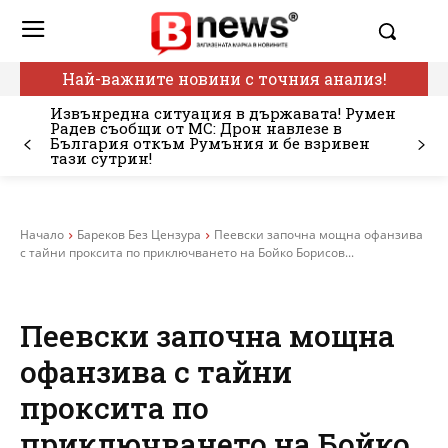
Най-важните новини с точния анализ!
Извънредна ситуация в държавата! Румен
Радев съобщи от МС: Дрон навлезе в
България откъм Румъния и бе взривен
тази сутрин!
Начало
Бареков Без Цензура
Пеевски започна мощна офанзива
с тайни проксита по приключването на Бойко Борисов...
Пеевски започна мощна
офанзива с тайни
проксита по
приключването на Бойко