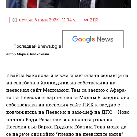
петък, 6 юни 2025 - 11:04 ч.
2113
Последвай Bnews.bg в
Автор
Мария Алексиева
Ивайла Бакалова и мъжа и миналата седмица са
на сватбата в Халкидики на собственика на
пеевския сайт Медиамол. Там са заедно с Афера-
та на Пеевски и варненската Мадам В, заедно със
собственика на пеевския сайт ПИК и заедно с
ковчежника на Пеевски и зам-шеф на ДПС – Ново
начало Ради Ревански и с дясната ръка на
Пеевски във Варна Ерджан Ебатин. Това може да
се нарече спокойно “гнездо на пеевските змии”