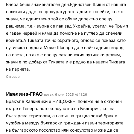
Вчера беше знаменателен ден.Единствен Шиши от нашите
политици даде на прокуратурата гадните копейки, което
значи, че единствено той се обяви директно срещу
рашизма, т.е.- върна се пак зад Украйна, усетил, че Тръмп
е гаден червей и няма да помогне на путлер да спечели
войната.А Тиквата точно обратното, отново се показа като
путинска подлога.Може Шопара да е най- гадният изрод
на света, но ако е срещу сатанинския путински режим,
значи е по-добър от Тиквата и е редно да нацепи Тиквата
на парчета.
Отговор
Ивелина-ГРАО
петък, 6 юни 2025 At 11:26
Бракът в Халкидики е НИЩОЖЕН, понеже не е сключен
вътре в Генералното консулство на България, т.е. на
българска територия, а навън на гръцка земя! Брак в
чужбина между български граждани извън територията
на българското посолство или консулство може да се