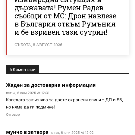
държавата! Румен Радев
съобщи от МС: Дрон навлезе
в България откъм Румъния
и бе взривен тази сутрин!
СЪБОТА, 8 АВГУСТ 2026
5 Коментари
Жаден за достоверна информация
петък, 6 юни 2025 At 12:31
Коледата закъснява за двете охранени свини – ДП и ББ,
но няма да ги подмине!
Отговор
мунчо в затвора
петък, 6 юни 2025 At 12:02