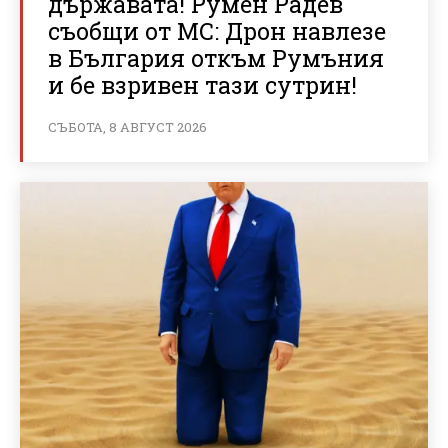
държавата! Румен Радев
съобщи от МС: Дрон навлезе
в България откъм Румъния
и бе взривен тази сутрин!
СЪБОТА, 8 АВГУСТ 2026