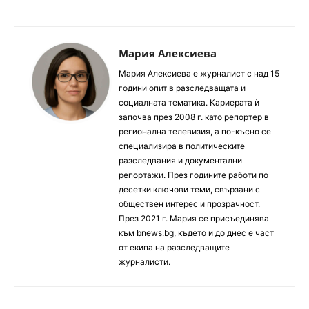
Мария Алексиева
Мария Алексиева е журналист с над 15
години опит в разследващата и
социалната тематика. Кариерата ѝ
започва през 2008 г. като репортер в
регионална телевизия, а по-късно се
специализира в политическите
разследвания и документални
репортажи. През годините работи по
десетки ключови теми, свързани с
обществен интерес и прозрачност.
През 2021 г. Мария се присъединява
към bnews.bg, където и до днес е част
от екипа на разследващите
журналисти.