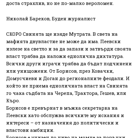
доста страхлив, но не по-малко вероломен.
Николай Бареков, Буден журналист
СКОРО Свинята ще изяде Мутрата. В света на
мафията двувластие не може да има. Пеевски
излезе на светло и за да запази и затвърди своята
власт трябва да наложи еднолична диктатура.
Всички други играчи трябва да бъдат подчинени
или унищожени. От Борисов, през Ковачки,
Домусчиеви и Доган до регионалните феодали. И
който не приема едноличната власт на Свинята
го чака съдбата на Черепа, Трактора, Гешев, или
Къро.
Борисов е превърнат в мъжка секретарка на
Пеевски като обслужва всичките му искания и
интереси – от назначения до политически и
властови амбиции.
Борисов е унизен до ниво на момче за поръчки