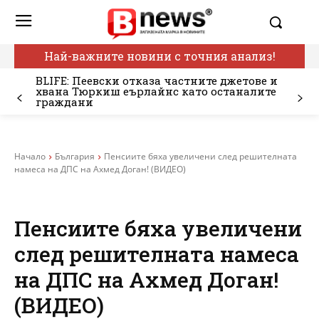
Най-важните новини с точния анализ!
BLIFE: Пеевски отказа частните джетове и
хвана Тюркиш еърлайнс като останалите
граждани
Начало
България
Пенсиите бяха увеличени след решителната
намеса на ДПС на Ахмед Доган! (ВИДЕО)
Пенсиите бяха увеличени
след решителната намеса
на ДПС на Ахмед Доган!
(ВИДЕО)