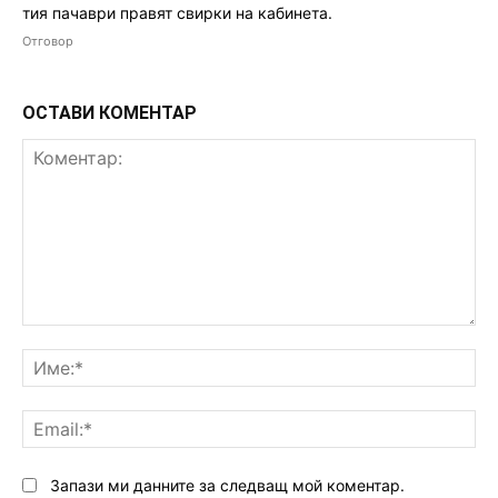
тия пачаври правят свирки на кабинета.
Отговор
ОСТАВИ КОМЕНТАР
Коментар:
Им
Ema
Запази ми данните за следващ мой коментар.