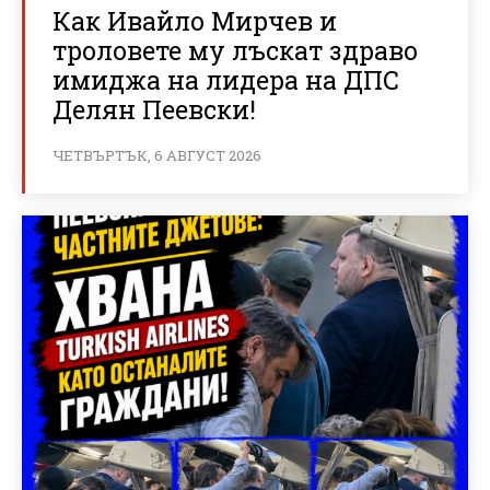
Как Ивайло Мирчев и
троловете му лъскат здраво
имиджа на лидера на ДПС
Делян Пеевски!
ЧЕТВЪРТЪК, 6 АВГУСТ 2026