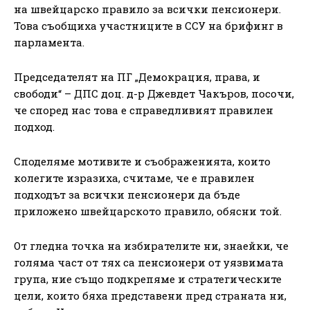
на швейцарско правило за всички пенсионери.
Това съобщиха участниците в ССУ на брифинг в
парламента.
Председателят на ПГ „Демокрация, права, и
свободи“ – ДПС доц. д-р Джевдет Чакъров, посочи,
че според нас това е справедливият правилен
подход.
Споделяме мотивите и съображенията, които
колегите изразиха, считаме, че е правилен
подходът за всички пенсионери да бъде
приложено швейцарското правило, обясни той.
От гледна точка на избирателите ни, знаейки, че
голяма част от тях са пенсионери от уязвимата
група, ние също подкрепяме и стратегическите
цели, които бяха представени пред страната ни,