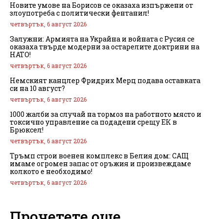
Новите умове на Борисов се оказаха изпържени от
злоупотреба с политически фентанил!
четвъртък, 6 август 2026
Залужни: Армията на Украйна и войната с Русия се
оказаха твърде модерни за остарелите доктрини на
НАТО!
четвъртък, 6 август 2026
Немският канцлер Фридрих Мерц подава оставката
си на 10 август?
четвъртък, 6 август 2026
1000 жалби за случай на тормоз на работното място и
токсично управление са подадени срещу ЕК в
Брюксел!
четвъртък, 6 август 2026
Тръмп строи военен комплекс в Белия дом: САЩ
имаме огромен запас от оръжия и произвеждаме
колкото е необходимо!
четвъртък, 6 август 2026
Прочетете още