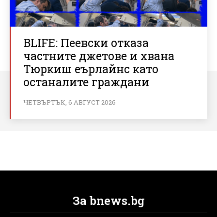
BLIFE: Пеевски отказа
частните джетове и хвана
Тюркиш еърлайнс като
останалите граждани
ЧЕТВЪРТЪК, 6 АВГУСТ 2026
За bnews.bg