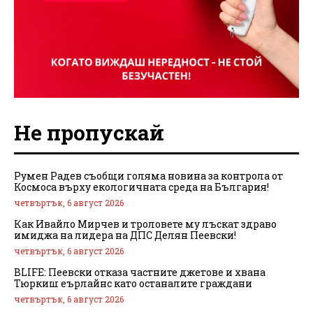
Не пропускай
Румен Радев съобщи голяма новина за контрола от
Космоса върху екологичната среда на България!
четвъртък, 6 август 2026
Как Ивайло Мирчев и троловете му лъскат здраво
имиджа на лидера на ДПС Делян Пеевски!
четвъртък, 6 август 2026
BLIFE: Пеевски отказа частните джетове и хвана
Тюркиш еърлайнс като останалите граждани
четвъртък, 6 август 2026