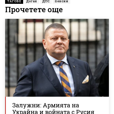
ТАГОВЕ
Доган
ДПС
пенсии
Прочетете още
Залужни: Армията на
Украйна и войната с Русия