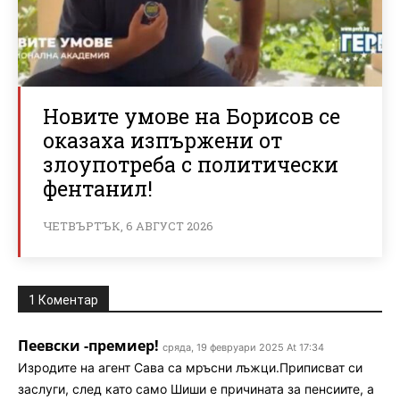
Новите умове на Борисов се
оказаха изпържени от
злоупотреба с политически
фентанил!
ЧЕТВЪРТЪК, 6 АВГУСТ 2026
1 Коментар
Пеевски -премиер!
сряда, 19 февруари 2025 At 17:34
Изродите на агент Сава са мръсни лъжци.Приписват си
заслуги, след като само Шиши е причината за пенсиите, а