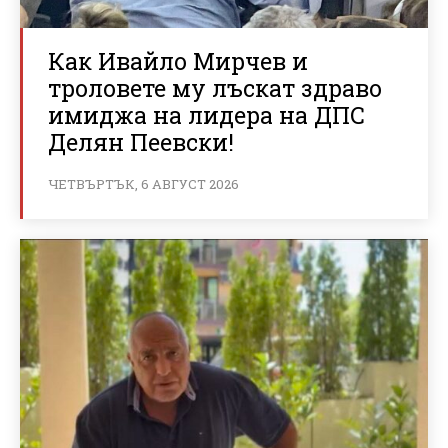
Как Ивайло Мирчев и
троловете му лъскат здраво
имиджа на лидера на ДПС
Делян Пеевски!
ЧЕТВЪРТЪК, 6 АВГУСТ 2026