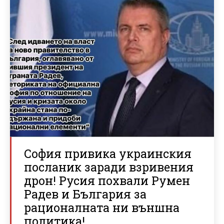
София привика украинския
посланик заради взривения
дрон! Русия похвали Румен
Радев и България за
рационалната ни външна
политика!