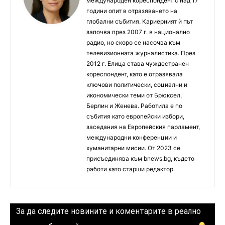
международен кореспондент с над 17
години опит в отразяването на
глобални събития. Кариерният ѝ път
започва през 2007 г. в национално
радио, но скоро се насочва към
телевизионната журналистика. През
2012 г. Елица става чуждестранен
кореспондент, като е отразявала
ключови политически, социални и
икономически теми от Брюксел,
Берлин и Женева. Работила е по
събития като европейски избори,
заседания на Европейския парламент,
международни конференции и
хуманитарни мисии. От 2023 се
присъединява към bnews.bg, където
работи като старши редактор.
За да следите новините и коментарите в реално