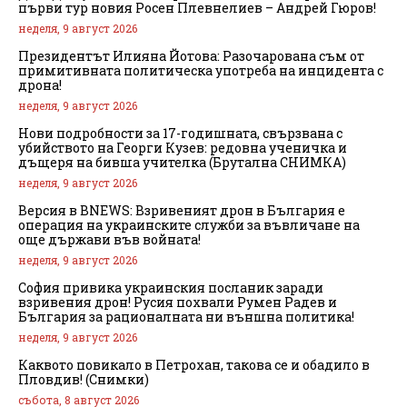
първи тур новия Росен Плевнелиев – Андрей Гюров!
неделя, 9 август 2026
Президентът Илияна Йотова: Разочарована съм от
примитивната политическа употреба на инцидента с
дрона!
неделя, 9 август 2026
Нови подробности за 17-годишната, свързвана с
убийството на Георги Кузев: редовна ученичка и
дъщеря на бивша учителка (Брутална СНИМКА)
неделя, 9 август 2026
Версия в BNEWS: Взривеният дрон в България е
операция на украинските служби за въвличане на
още държави във войната!
неделя, 9 август 2026
София привика украинския посланик заради
взривения дрон! Русия похвали Румен Радев и
България за рационалната ни външна политика!
неделя, 9 август 2026
Каквото повикало в Петрохан, такова се и обадило в
Пловдив! (Снимки)
събота, 8 август 2026