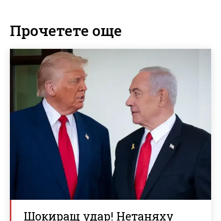
Прочетете още
Шокиращ удар! Нетаняху