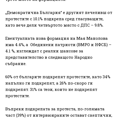
„Демократична България“ е другият печеливш от
протестите с 10.1% подкрепа сред гласуващите,
като вече дели четвъртото място с ДПС – 9.8%.
Евентуалната нова формация на Мая Манолова
има 4.4%, а Обединени патриоти (ВМРО и НФСБ) –
4.1 %, изглеждат с реални шансове за
представителство в следващото Народно
събрание.
60% от българите подкрепят протестите, като 34%
напълно ги подкрепят, а 26% по-скоро ги
подкрепят. 31% са тези, които не подкрепят
протестите.
Въпреки подкрепата за протеста, по-голямата
част (39%) от интервюираните остават скептични,