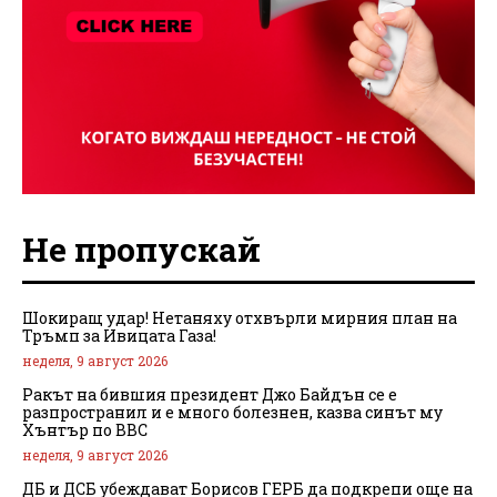
Не пропускай
Шокиращ удар! Нетаняху отхвърли мирния план на
Тръмп за Ивицата Газа!
неделя, 9 август 2026
Ракът на бившия президент Джо Байдън се е
разпространил и е много болезнен, казва синът му
Хънтър по BBC
неделя, 9 август 2026
ДБ и ДСБ убеждават Борисов ГЕРБ да подкрепи още на