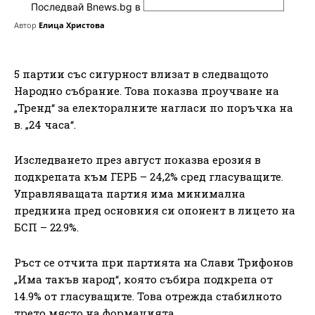
Последвай Bnews.bg в
Автор
Елица Христова
5 партии със сигурност влизат в следващото
Народно събрание. Това показва проучване на
„Тренд“ за електоралните нагласи по поръчка на
в. „24 часа“.
Изследването през август показва ерозия в
подкрепата към ГЕРБ – 24,2% сред гласуващите.
Управляващата партия има минимална
преднина пред основния си опонент в лицето на
БСП – 22.9%.
Ръст се отчита при партията на Слави Трифонов
„Има такъв народ“, която събира подкрепа от
14.9% от гласуващите. Това отрежда стабилното
трето място на формацията.