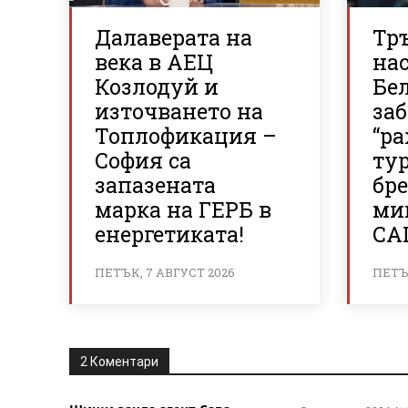
Далаверата на
Тр
века в АЕЦ
нас
Козлодуй и
Бе
източването на
за
Топлофикация –
“р
София са
ту
запазената
бр
марка на ГЕРБ в
ми
енергетиката!
СА
ПЕТЪК, 7 АВГУСТ 2026
ПЕТЪК
2 Коментари