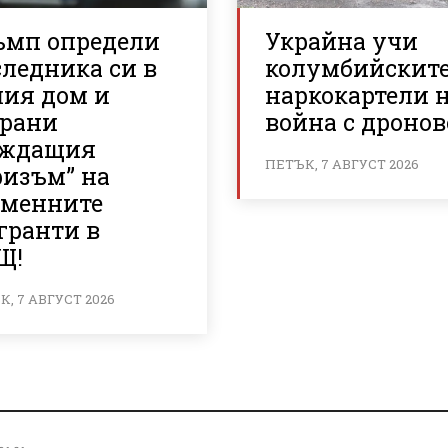
ъмп определи
Украйна учи
ледника си в
колумбийскит
лия дом и
наркокартели 
брани
война с дронов
аждащия
ПЕТЪК, 7 АВГУСТ 2026
ризъм” на
еменните
гранти в
Щ!
, 7 АВГУСТ 2026