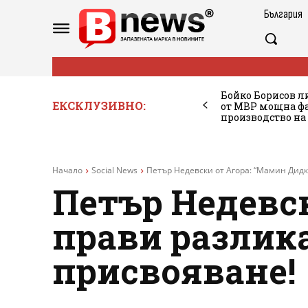
България
Бойко Борисов ли
ЕКСКЛУЗИВНО:
от МВР мощна фа
производство на
Начало
Social News
Петър Недевски от Агора: “Мамин Дидк
Петър Недевск
прави разлик
присвояване!