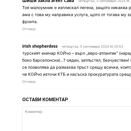
Шиши закла агент Сава
четвъртък, 5 септември 2024 At 
Тоя малоумник е изплискал легена, защото никаква р
ама с това му направиха услуга, щото от тогава му з
фронта.
Отговор
irish shepherdess
четвъртък, 5 септември 2024 At 20:53
турският еничар КОЙчо – върл „евро-атлантик“ (нар
боко барселонски)…? ояден, затлъстял, безчувствен!
се позволява да размахва пръст срещу всички, които
че КОЙчо източи КТБ и насъска прокуратурата срещ
Отговор
ОСТАВИ КОМЕНТАР