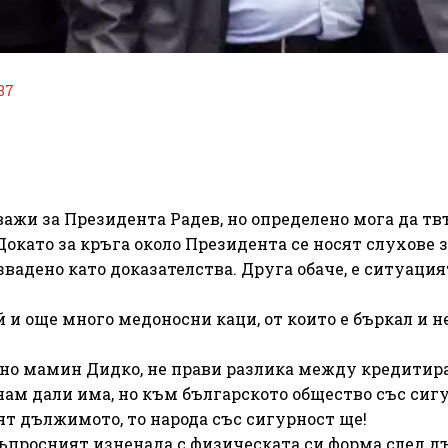
87
важи за Президента Радев, но определено мога да тв
Докато за кръга около Президента се носят слухове 
звадено като доказателства. Друга обаче, е ситуаци
й и още много медоносни каци, от които е бъркал и н
Явно мамин Дидко, не прави разлика между кредитир
ам дали има, но към българското общество със сигу
ят дължимото, то народа със сигурност ще!
въпросният изненада с физическата си форма след д