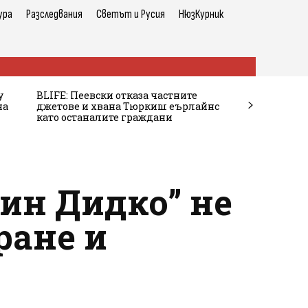
ура
Разследвания
Светът и Русия
НюзКурник
у
BLIFE: Пеевски отказа частните
на
джетове и хвана Тюркиш еърлайнс
като останалите граждани
ин Дидко” не
ране и