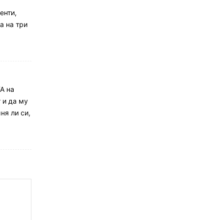
енти,
а на три
А на
 и да му
ня ли си,