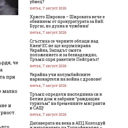
убиец?
петък, 7 август 2026
Христо Широков – Широката вече е
обвиняем от прокуратурата за ВиК
Бургас, но духна в чужбина!
петък, 7 август 2026
Сгъстиха се черните облаци над
Киев! ЕС не ще корумпирана
Украйна, Западът смята
положението и за безнадеждно,
Тръмп спря ракетите Пейтриът!
ърдя, че
петък, 7 август 2026
за
Украйна учи колумбийските
ята при
наркокартели на война с дронове!
петък, 7 август 2026
е малко
Тръмп определи наследника си в
Белия дом и забрани “раждащия
туризъм” на бременните мигранти
ане и
в САЩ!
рност.
петък, 7 август 2026
Далаверата на века в АЕЦ Козлодуй
ълго
и източването на Топлофикация –