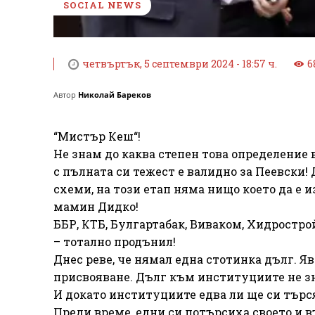
SOCIAL NEWS
четвъртък, 5 септември 2024 - 18:57 ч.
6
Автор
Николай Бареков
“Мистър Кеш“!
Не знам до каква степен това определение 
с пълната си тежест е валидно за Пеевски! 
схеми, на този етап няма нищо което да е и
мамин Дидко!
ББР, КТБ, Булгартабак, Виваком, Хидростро
– тотално продънил!
Днес реве, че нямал една стотинка дълг. 
присвояване. Дълг към институциите не зн
И докато институциите едва ли ще си търс
Преди време, едни си потърсиха своето и 