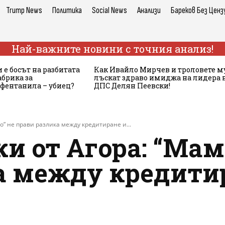
Trump News
Политика
Social News
Анализи
Бареков Без Ценз
Най-важните новини с точния анализ!
 е босът на разбитата
Как Ивайло Мирчев и троловете м
брика за
лъскат здраво имиджа на лидера 
 фентанила – убиец?
ДПС Делян Пеевски!
о” не прави разлика между кредитиране и...
и от Агора: “Мам
а между кредити