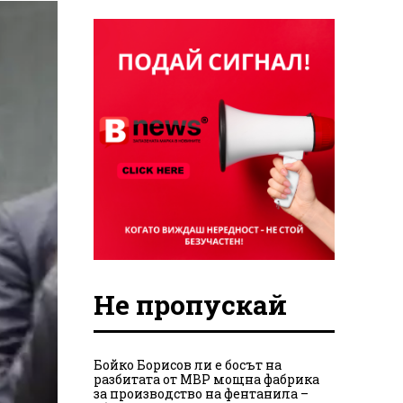
Не пропускай
Бойко Борисов ли е босът на
разбитата от МВР мощна фабрика
за производство на фентанила –