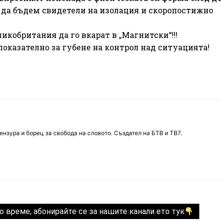
 да бъдем свидетели на изолация и скоропостижно
ликобритания да го вкарат в „Магнитски“!!!
 показателно за губене на контрол над ситуацията!
нзура и борец за свобода на словото. Създател на БТВ и ТВ7.
о време, абонирайте се за нашите канали ето тук