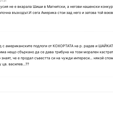
21:31
усия не е вкарала Шиши в Магнитски, а негови нашенски конкур
апочна възходът.И сега Америка стои зад него и затова той воюв
ед с американските подлоги от КОХОРТАТА на р. радев и ШАЙКАТ
 има нещо сбъркано да се дава трибуна на този морален кастрат
 знаят, че е продал съвестта си на чужди интереси… някой спом
у цв. василев…??