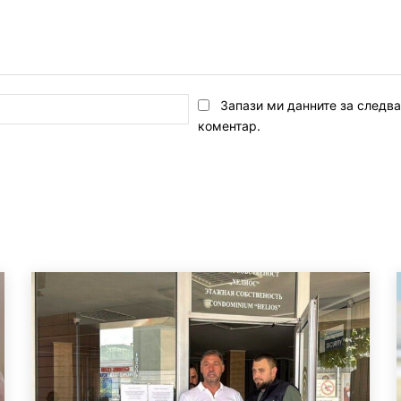
Email:*
Запази ми данните за следв
коментар.