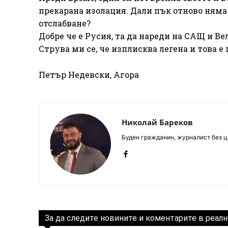
прекарана изолация. Дали пък отново няма
отслабване?
Добре че е Русия, та да нареди на САЩ и Ве
Струва ми се, че изплисква легена и това е
Петър Недевски, Агора
Николай Бареков
Буден гражданин, журналист без це
За да следите новините и коментарите в реалн