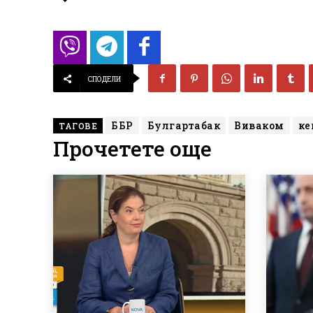
СПОДЕЛИ
ББР
Булгартабак
Виваком
к
ТАГОВЕ
Прочетете още