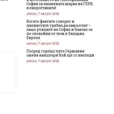
София са запазената марка на ГЕРБ
в енергетиката!
петък, 7 август 2026
Когато фактите говорят и
ционистите трябва да замълчат –
защо улиците на София и Банско са
по-спокойни от тези в Западна
Европа
петък, 7 август 2026
Посред горещо лято Германия
сменя канцлера! Кой ще го наследи
петък, 7 август 2026