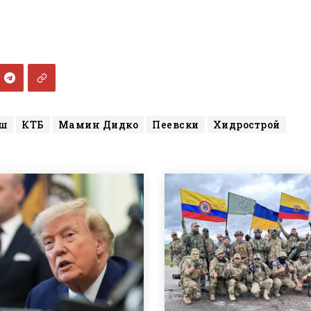
еш
КТБ
Мамин Дидко
Пеевски
Хидрострой