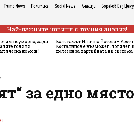
Trump News
Политика
Social News
Анализи
Бареков Без Ценз
Най-важните новини с точния анализ!
ботим неуморно, за да
Балотажът Илияна Йотова – Костя
аните години
Костадинов е възможен, логичен 
литическа немощ!
полезен за партийната ни система
З
ят“ за едно мяст
21