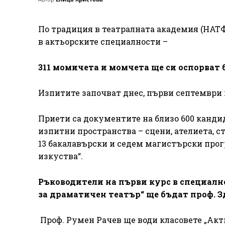
По традиция в театралната академия (НАТФ
в актьорските специалности –
311 момичета и момчета ще си оспорват 
Изпитите започват днес, първи септември 
Приети са документите на близо 600 канди
изпитни пространства – сцени, ателиета, с
13 бакалавърски и седем магистърски прог
изкуства“.
Ръководители на първи курс в специалн
за драматичен театър“ ще бъдат проф. 
Проф. Румен Рачев ще води класовете „Акть