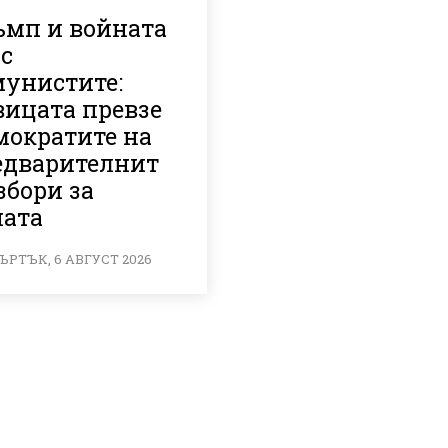
ъмп и войната
с
мунистите:
вицата превзе
мократите на
едварителнит
збори за
ната
ЪРТЪК, 6 АВГУСТ 2026