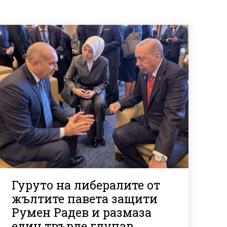
Гуруто на либералите от
жълтите павета защити
Румен Радев и размаза
един твърде глупав