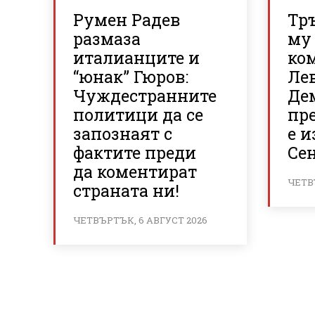
Румен Радев
Тр
размаза
му 
италианците и
ко
“юнак” Гюров:
Ле
Чуждестранните
Де
политици да се
пр
запознаят с
е и
фактите преди
Се
да коментират
ЧЕТВ
страната ни!
ЧЕТВЪРТЪК, 6 АВГУСТ 2026