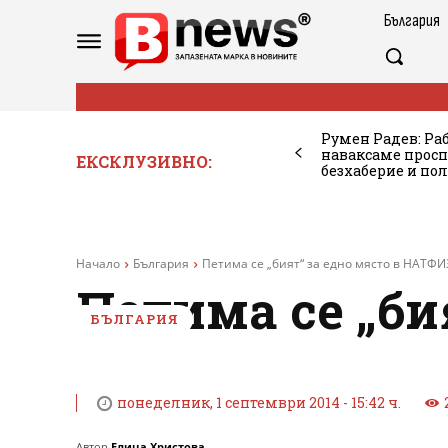
България
Румен Радев: Ра
наваксаме просп
ЕКСКЛУЗИВНО:
безхаберие и по
Начало
България
Петима се „бият“ за едно място в НАТФИ
Петима се „би
БЪЛГАРИЯ
понеделник, 1 септември 2014 - 15:42 ч.
Автор
Елица Христова