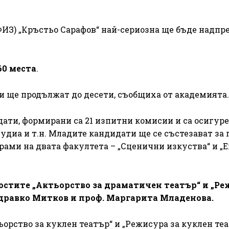
ИЗ) „Кръстьо Сарафов“ най-сериозна ще бъде надпр
60 места
.
и ще продължат до десети, съобщиха от академията.
дати, формирани са 21 изпитни комисии и са осигуре
тудиа и т.н. Младите кандидати ще се състезават за
рами на двата факултета – „Сценични изкуства“ и „
остите „Актьорство за драматичен театър“ и „Р
Здравко Митков и проф. Маргарита Младенова.
орство за куклен театър“ и „Режисура за куклен теа