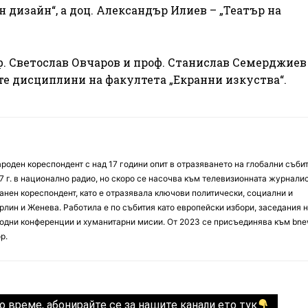
 дизайн“, а доц. Александър Илиев – „Театър на
оф. Светослав Овчаров и проф. Станислав Семерджиев
е дисциплини на факултета „Екранни изкуства“.
оден кореспондент с над 17 години опит в отразяването на глобални събит
7 г. в национално радио, но скоро се насочва към телевизионната журналис
анен кореспондент, като е отразявала ключови политически, социални и
лин и Женева. Работила е по събития като европейски избори, заседания 
дни конференции и хуманитарни мисии. От 2023 се присъединява към bne
р.
о време, абонирайте се за нашите канали ето тук