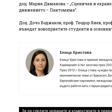
доц. Мария Диманова – „Сценичен и екранен
движението – Пантомима“.
Доц. Дочо Боджаков, проф. Теодор Янев, пр
въведат новоприетите студенти в основнит
Елица Христова
Елица Христова е признат междунар
Кариерният ѝ път започва през 200
През 2012 г. Елица става чуждестр
икономически теми от Брюксел, Бер
Европейския парламент, междунаро
където работи като старши редакто
За да следите новините и коментарите в реалн