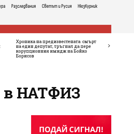
ура
Разследвания
Светът и Русия
НюзКурник
Хроника на предизвестената смърт
и
на един депутат, тръгнал да пере
корупционния имидж на Бойко
Борисов
о в НАТФИЗ