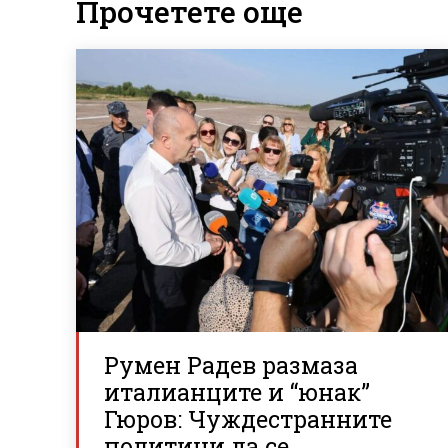
Прочетете още
Румен Радев размаза
италианците и “юнак”
Гюров: Чуждестранните
политици да се