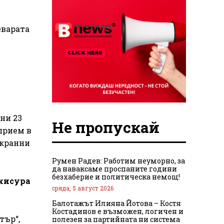
еварата
ни 23
Не пропускай
 прием в
Екранни
Румен Радев: Работим неуморно, за
да наваксаме проспаните години
безхаберие и политическа немощ!
ежисура
сряда, 5 август 2026
Балотажът Илияна Йотова – Костя
Костадинов е възможен, логичен и
тър“,
полезен за партийната ни система