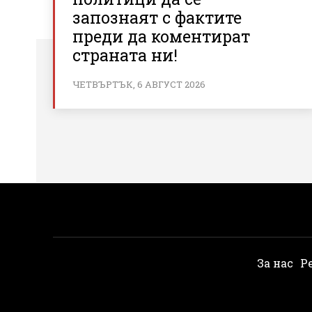
запознаят с фактите
преди да коментират
страната ни!
ЧЕТВЪРТЪК, 6 АВГУСТ 2026
За нас
Р