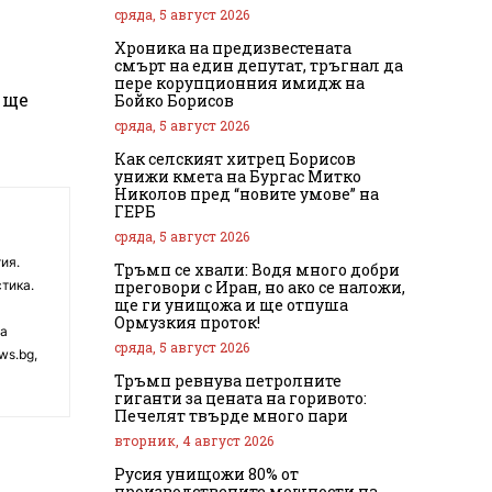
сряда, 5 август 2026
Хроника на предизвестената
смърт на един депутат, тръгнал да
пере корупционния имидж на
 ще
Бойко Борисов
сряда, 5 август 2026
Как селският хитрец Борисов
унижи кмета на Бургас Митко
Николов пред “новите умове” на
ГЕРБ
сряда, 5 август 2026
ия.
Тръмп се хвали: Водя много добри
преговори с Иран, но ако се наложи,
тика.
ще ги унищожа и ще отпуша
Ормузкия проток!
на
сряда, 5 август 2026
ws.bg,
Тръмп ревнува петролните
гиганти за цената на горивото:
Печелят твърде много пари
вторник, 4 август 2026
Русия унищожи 80% от
производствените мощности на