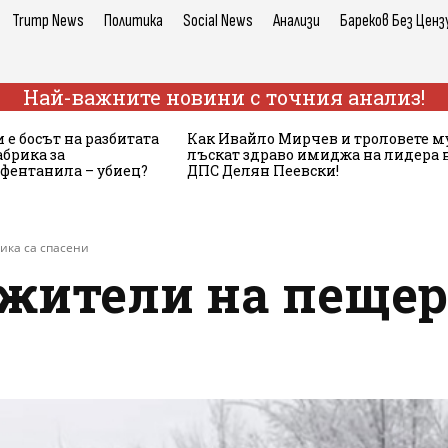
Trump News
Политика
Social News
Анализи
Бареков Без Ценз
Най-важните новини с точния анализ!
 е босът на разбитата
Как Ивайло Мирчев и троловете м
брика за
лъскат здраво имиджа на лидера 
 фентанила – убиец?
ДПС Делян Пеевски!
ика са спасени
жители на пещер