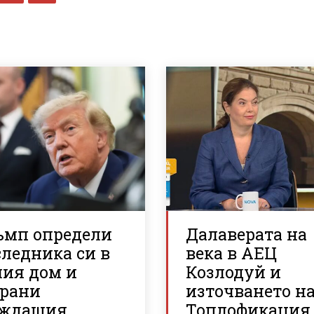
ъмп определи
Далаверата на
ледника си в
века в АЕЦ
лия дом и
Козлодуй и
брани
източването н
аждащия
Топлофикация