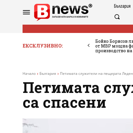
България
Бойко Борисов ли
ЕКСКЛУЗИВНО:
от МВР мощна фа
производство на
Начало
България
Петимата служители на пещерата Леден
Петимата слу
са спасени