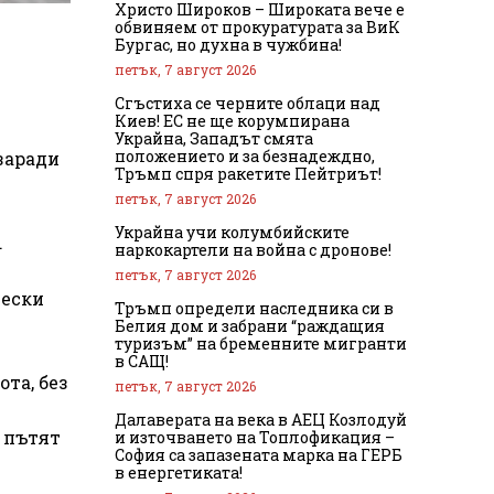
Христо Широков – Широката вече е
обвиняем от прокуратурата за ВиК
Бургас, но духна в чужбина!
петък, 7 август 2026
Сгъстиха се черните облаци над
Киев! ЕС не ще корумпирана
Украйна, Западът смята
положението и за безнадеждно,
заради
Тръмп спря ракетите Пейтриът!
петък, 7 август 2026
Украйна учи колумбийските
.
наркокартели на война с дронове!
петък, 7 август 2026
чески
Тръмп определи наследника си в
Белия дом и забрани “раждащия
туризъм” на бременните мигранти
в САЩ!
та, без
петък, 7 август 2026
Далаверата на века в АЕЦ Козлодуй
а пътят
и източването на Топлофикация –
София са запазената марка на ГЕРБ
в енергетиката!