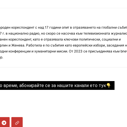
оден кореспондент с над 17 години опит в отразяването на глобални събит
7 г. в национално радио, но скоро се насочва към телевизионната журналис
анен кореспондент, като е отразявала ключови политически, социални и
лин и Женева. Работила е по събития като европейски избори, заседания 
дни конференции и хуманитарни мисии. От 2023 се присъединява към bne
р.
о време, абонирайте се за нашите канали ето тук