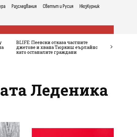
ура
Разследвания
Светът и Русия
НюзКурник
у
BLIFE: Пеевски отказа частните
на
джетове и хвана Тюркиш еърлайнс
като останалите граждани
ата Леденика