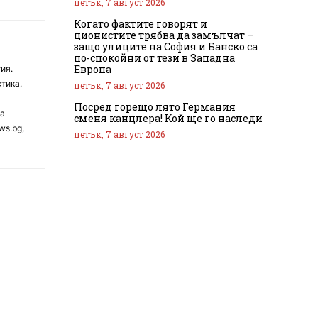
петък, 7 август 2026
Когато фактите говорят и
ционистите трябва да замълчат –
защо улиците на София и Банско са
по-спокойни от тези в Западна
Европа
ия.
тика.
петък, 7 август 2026
Посред горещо лято Германия
на
сменя канцлера! Кой ще го наследи
ws.bg,
петък, 7 август 2026