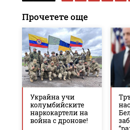
Прочетете още
Украйна учи
Тр
колумбийските
нас
наркокартели на
Бе
война с дронове!
за
“р