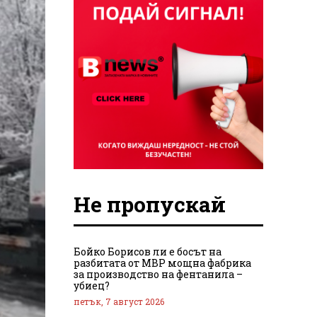
Не пропускай
Бойко Борисов ли е босът на
разбитата от МВР мощна фабрика
за производство на фентанила –
убиец?
петък, 7 август 2026