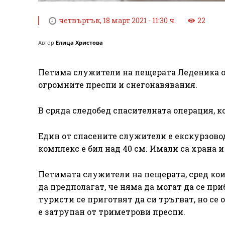
четвъртък, 18 март 2021 - 11:30 ч.
22
Автор
Елица Христова
Петима служители на пещерата Леденика о
огромните преспи и снегонавявания.
В сряда следобед спасителната операция, 
Един от спасените служители е екскурзовод
комплекс е бил над 40 см. Имали са храна и
Петимата служители на пещерата, сред коит
да предполагат, че няма да могат да се при
туристи се приготвят да си тръгват, но се 
е затрупан от триметрови преспи.