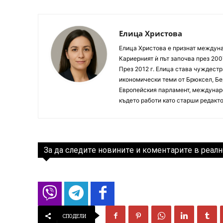
Елица Христова
Елица Христова е признат междунар
Кариерният ѝ път започва през 200
През 2012 г. Елица става чуждестр
икономически теми от Брюксел, Бер
Европейския парламент, междунаро
където работи като старши редакто
За да следите новините и коментарите в реалн
СПОДЕЛИ