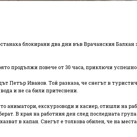
станаха блокирани два дни във Врачанския Балкан 
която продължи повече от 30 часа, приключи успешно
ът Петър Иванов. Той разказа, че снегът в туристи
 вода и не са били притеснени.
о аниматори, екскурзоводи и касиер, отишли на рабо
берат. В края на работния ден след последната група
оказват в капан. Снегът е толкова обилен, че на мест