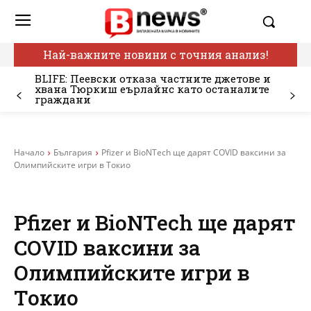
Най-важните новини с точния анализ!
BLIFE: Пеевски отказа частните джетове и
хвана Тюркиш еърлайнс като останалите
граждани
Начало
България
Pfizer и BioNTech ще дарят COVID ваксини за
Олимпийските игри в Токио
Pfizer и BioNTech ще дарят
COVID ваксини за
Олимпийските игри в
Токио