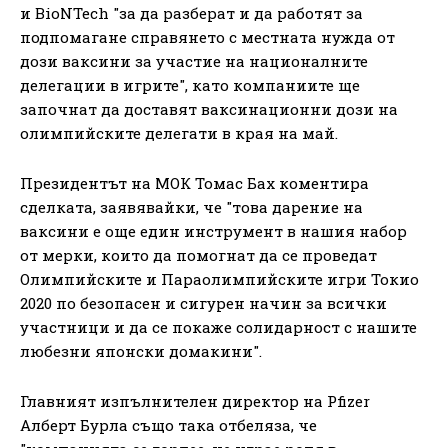
и BioNTech "за да разберат и да работят за
подпомагане справянето с местната нужда от
дози ваксини за участие на националните
делегации в игрите", като компаниите ще
започнат да доставят ваксинационни дози на
олимпийските делегати в края на май.
Президентът на МОК Томас Бах коментира
сделката, заявявайки, че "това дарение на
ваксини е още един инструмент в нашия набор
от мерки, които да помогнат да се проведат
Олимпийските и Параолимпийските игри Токио
2020 по безопасен и сигурен начин за всички
участници и да се покаже солидарност с нашите
любезни японски домакини".
Главният изпълнителен директор на Pfizer
Алберт Бурла също така отбеляза, че