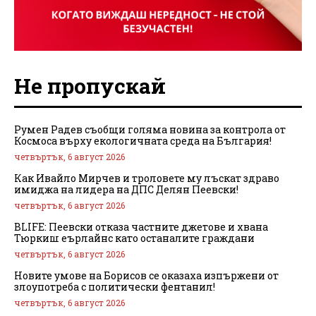
Не пропускай
Румен Радев съобщи голяма новина за контрола от
Космоса върху екологичната среда на България!
четвъртък, 6 август 2026
Как Ивайло Мирчев и троловете му лъскат здраво
имиджа на лидера на ДПС Делян Пеевски!
четвъртък, 6 август 2026
BLIFE: Пеевски отказа частните джетове и хвана
Тюркиш еърлайнс като останалите граждани
четвъртък, 6 август 2026
Новите умове на Борисов се оказаха изпържени от
злоупотреба с политически фентанил!
четвъртък, 6 август 2026