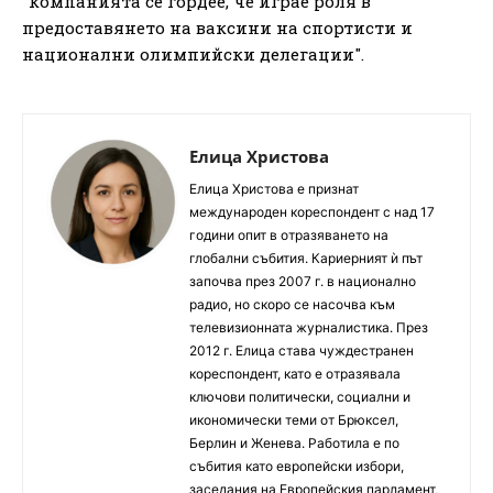
"компанията се гордее, че играе роля в
предоставянето на ваксини на спортисти и
национални олимпийски делегации".
Елица Христова
Елица Христова е признат
международен кореспондент с над 17
години опит в отразяването на
глобални събития. Кариерният ѝ път
започва през 2007 г. в национално
радио, но скоро се насочва към
телевизионната журналистика. През
2012 г. Елица става чуждестранен
кореспондент, като е отразявала
ключови политически, социални и
икономически теми от Брюксел,
Берлин и Женева. Работила е по
събития като европейски избори,
заседания на Европейския парламент,