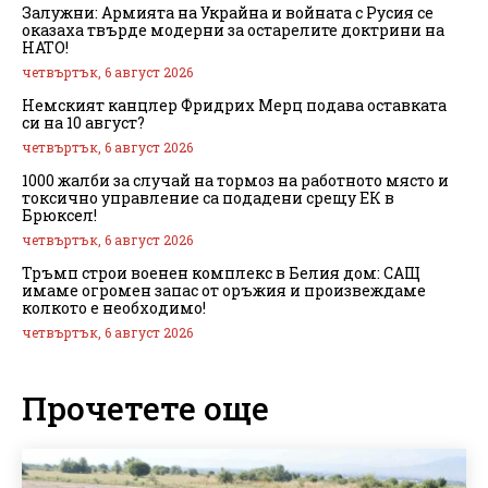
Залужни: Армията на Украйна и войната с Русия се
оказаха твърде модерни за остарелите доктрини на
НАТО!
четвъртък, 6 август 2026
Немският канцлер Фридрих Мерц подава оставката
си на 10 август?
четвъртък, 6 август 2026
1000 жалби за случай на тормоз на работното място и
токсично управление са подадени срещу ЕК в
Брюксел!
четвъртък, 6 август 2026
Тръмп строи военен комплекс в Белия дом: САЩ
имаме огромен запас от оръжия и произвеждаме
колкото е необходимо!
четвъртък, 6 август 2026
Прочетете още