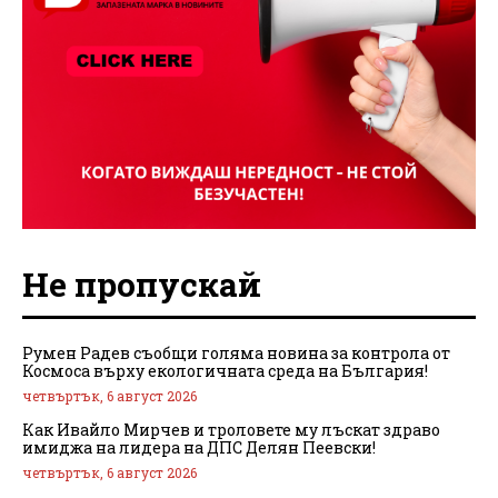
Не пропускай
Румен Радев съобщи голяма новина за контрола от
Космоса върху екологичната среда на България!
четвъртък, 6 август 2026
Как Ивайло Мирчев и троловете му лъскат здраво
имиджа на лидера на ДПС Делян Пеевски!
четвъртък, 6 август 2026