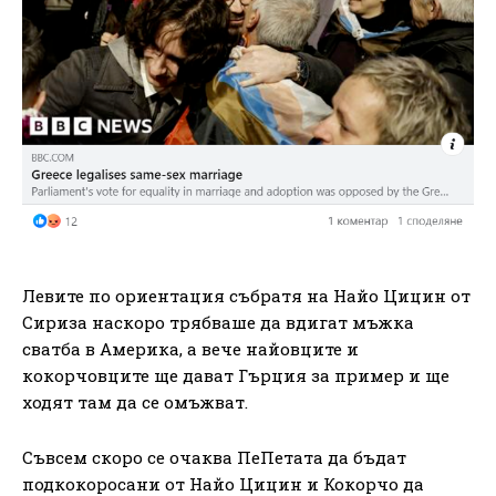
Левите по ориентация събратя на Найо Цицин от
Сириза наскоро трябваше да вдигат мъжка
сватба в Америка, а вече найовците и
кокорчовците ще дават Гърция за пример и ще
ходят там да се омъжват.
Съвсем скоро се очаква ПеПетата да бъдат
подкокоросани от Найо Цицин и Кокорчо да