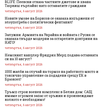
BLIFE: Пеевски отказа частните джетове и хвана
Тюркиш еърлайнс като останалите граждани
четвъртък, 6 август 2026
Новите умове на Борисов се оказаха изпържени от
злоупотреба с политически фентанил!
четвъртък, 6 август 2026
Залужни: Армията на Украйна и войната с Русия се
оказаха твърде модерни за остарелите доктрини на
НАТО!
четвъртък, 6 август 2026
Немският канцлер Фридрих Мерц подава оставката
си на 10 август?
четвъртък, 6 август 2026
1000 жалби за случай на тормоз на работното място и
токсично управление са подадени срещу ЕК в
Брюксел!
четвъртък, 6 август 2026
Тръмп строи военен комплекс в Белия дом: САЩ
имаме огромен запас от оръжия и произвеждаме
колкото е необходимо!
четвъртък, 6 август 2026