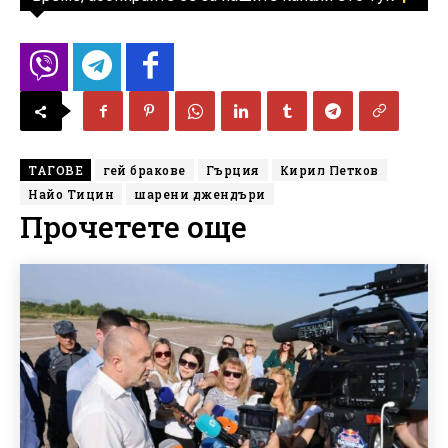
ТАГОВЕ
гей бракове
Гърция
Кирил Петков
Найо Тицин
шарени джендъри
Прочетете още