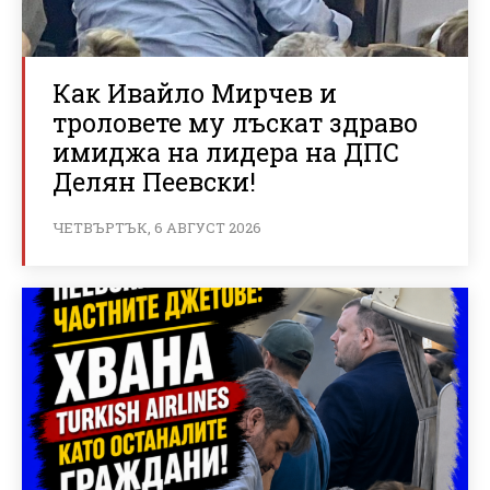
Как Ивайло Мирчев и
троловете му лъскат здраво
имиджа на лидера на ДПС
Делян Пеевски!
ЧЕТВЪРТЪК, 6 АВГУСТ 2026