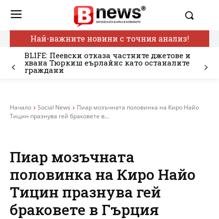
Най-важните новини с точния анализ!
BLIFE: Пеевски отказа частните джетове и
хвана Тюркиш еърлайнс като останалите
граждани
Начало
Social News
Пиар мозъчната половинка на Киро Найо
Тицин празнува гей браковете в...
Пиар мозъчната
половинка на Киро Найо
Тицин празнува гей
браковете в Гърция