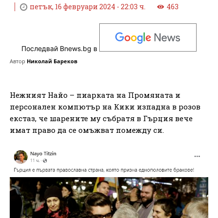
петък, 16 февруари 2024 - 22:03 ч.
463
Последвай Bnews.bg в
Автор
Николай Бареков
Нежният Найо – пиарката на Промяната и
персонален компютър на Кики изпадна в розов
екстаз, че шарените му събратя в Гърция вече
имат право да се омъжват помежду си.