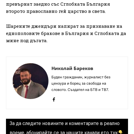
превърнат заедно със Сглобката България
второто православно гей царство в света.
Шарените джендъри напират за признаване на
еднополовите бракове в България и Сглобката да
мине под дъгата.
Николай Бареков
Буден гражданин, журналист без
цензура и борец за свобода на
словото. Създател на БТВ и ТВ7.
За да следите новините и коментарите в реално
време, абонирайте се за нашите канали ето тук