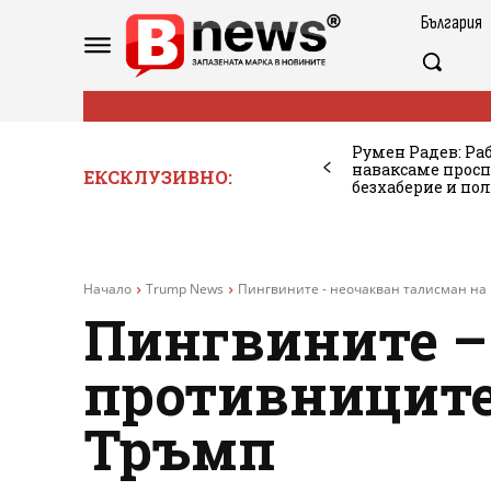
България
Румен Радев: Ра
наваксаме просп
ЕКСКЛУЗИВНО:
безхаберие и по
Начало
Trump News
Пингвините - неочакван талисман на
Пингвините –
противниците
Тръмп