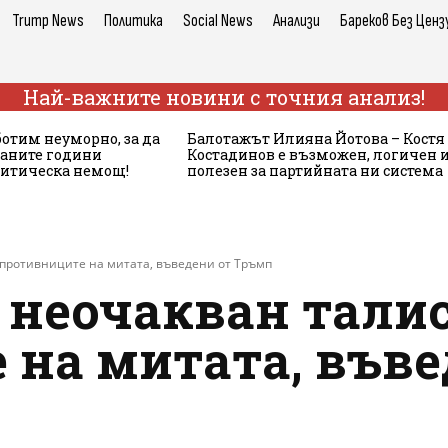
Trump News
Политика
Social News
Анализи
Бареков Без Ценз
Най-важните новини с точния анализ!
ботим неуморно, за да
Балотажът Илияна Йотова – Костя
аните години
Костадинов е възможен, логичен 
литическа немощ!
полезен за партийната ни система
 противниците на митата, въведени от Тръмп
 неочакван тали
 на митата, въве