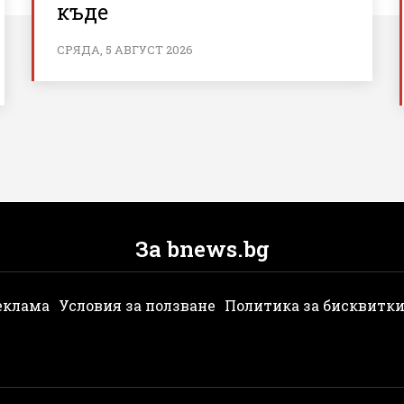
къде
СРЯДА, 5 АВГУСТ 2026
За bnews.bg
еклама
Условия за ползване
Политика за бисквитк