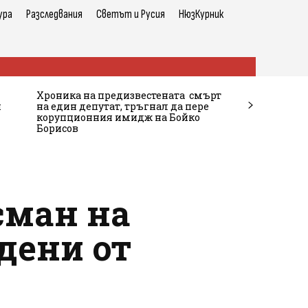
ура
Разследвания
Светът и Русия
НюзКурник
Хроника на предизвестената смърт
и
на един депутат, тръгнал да пере
корупционния имидж на Бойко
Борисов
сман на
дени от