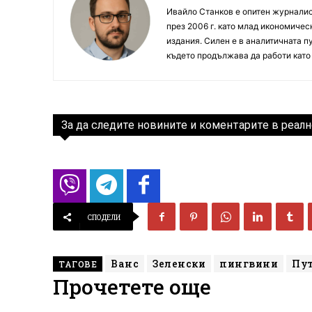
Ивайло Станков е опитен журналист
през 2006 г. като млад икономиче
издания. Силен е в аналитичната пу
където продължава да работи като
За да следите новините и коментарите в реалн
СПОДЕЛИ
Ванс
Зеленски
пингвини
Пу
ТАГОВЕ
Прочетете още