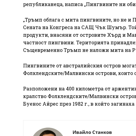
републиканеца, написа „Пингвините ни обир
„Тръмп облага с мита пингвините, но не и 
Сената на Конгреса на САЩ Чък Шумър. Той
продукти, внасяни от островите Хърд и Ма
частност пингвини. Територията принадле
Същевременно Тръмп не наложи мита на Р
Пингвините от австралийския остров могат 
Фолклендските/Малвински острови, които с
Разположени на 400 километра от аржентинс
кралство Фолклендските/Малвински остров
Буенос Айрес през 1982 г., в който загинаха
Ивайло Станков