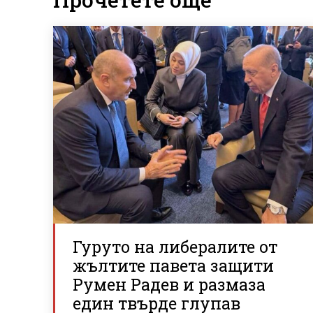
Гуруто на либералите от
жълтите павета защити
Румен Радев и размаза
един твърде глупав