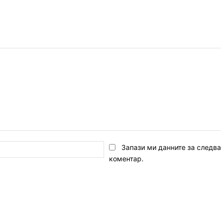
Email:*
Запази ми данните за следв
коментар.