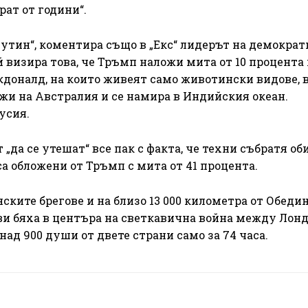
ат от години“.
Путин“, коментира също в „Екс“ лидерът на демократ
 визира това, че Тръмп наложи мита от 10 процента 
кдоналд, на които живеят само животински видове, 
жи на Австралия и се намира в Индийския океан.
усия.
„да се утешат“ все пак с факта, че техни събратя об
а обложени от Тръмп с мита от 41 процента.
ките брегове и на близо 13 000 километра от Обеди
и бяха в центъра на светкавична война между Лонд
 над 900 души от двете страни само за 74 часа.