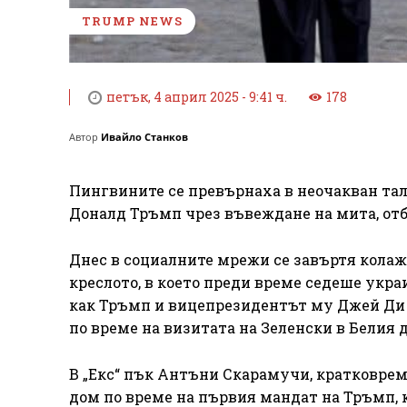
TRUMP NEWS
петък, 4 април 2025 - 9:41 ч.
178
Автор
Ивайло Станков
Пингвините се превърнаха в неочакван тал
Доналд Тръмп чрез въвеждане на мита, отб
Днес в социалните мрежи се завъртя колаж 
креслото, в което преди време седеше укр
как Тръмп и вицепрезидентът му Джей Ди В
по време на визитата на Зеленски в Белия 
В „Екс“ пък Антъни Скарамучи, кратковре
дом по време на първия мандат на Тръмп, к