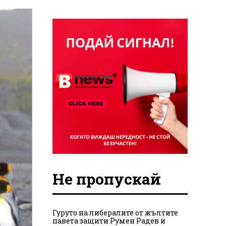
Не пропускай
Гуруто на либералите от жълтите
павета защити Румен Радев и