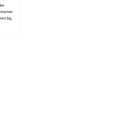
чва
ионални
ews.bg,