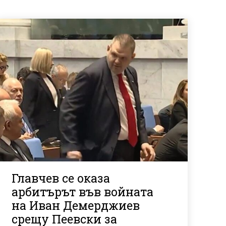
Главчев се оказа
арбитърът във войната
на Иван Демерджиев
срещу Пеевски за