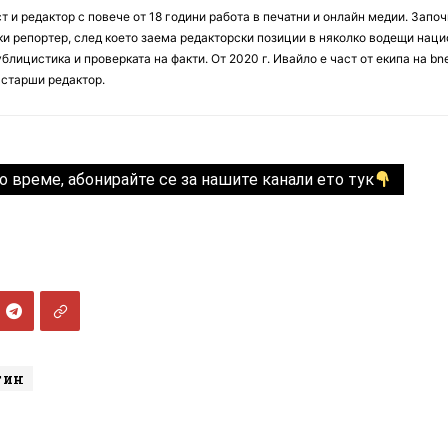
 и редактор с повече от 18 години работа в печатни и онлайн медии. Запо
ски репортер, след което заема редакторски позиции в няколко водещи нац
блицистика и проверката на факти. От 2020 г. Ивайло е част от екипа на bn
 старши редактор.
о време, абонирайте се за нашите канали ето тук
тин