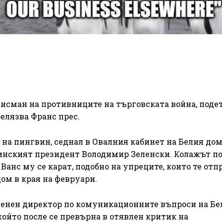
исман на противниците на търговската война, подет
елязва Франс прес.
на пингвин, седнал в Овалния кабинет на Белия дом,
аинският президент Володимир Зеленски. Колажът п
анс му се карат, подобно на упреците, които те отп
дом в края на февруари.
менен директор по комуникационните въпроси на Бе
ойто после се превърна в отявлен критик на