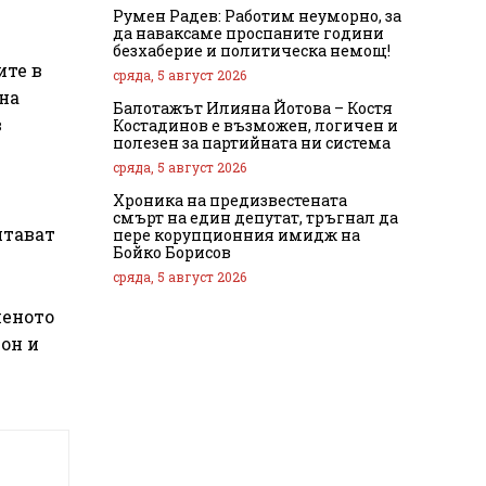
Румен Радев: Работим неуморно, за
да наваксаме проспаните години
безхаберие и политическа немощ!
ите в
сряда, 5 август 2026
на
Балотажът Илияна Йотова – Костя
в
Костадинов е възможен, логичен и
полезен за партийната ни система
сряда, 5 август 2026
Хроника на предизвестената
смърт на един депутат, тръгнал да
итават
пере корупционния имидж на
Бойко Борисов
сряда, 5 август 2026
неното
он и