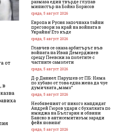
размаза един твърде глупав
министър на Бойко Борисов
сряда, 5 август 2026
Европа и Русия започнаха тайни
преговори за край на войната в
Украйна! Ето къде
сряда, 5 август 2026
Главчев се оказа арбитърът във
войната на Иван Демерджиев
срещу Пеевски за полетите с
частните самолети
а от
сряда, 5 август 2026
Д-р Даниел Парушев от ПБ: Няма
по хубаво от това една жена да чуе
 в
думичката „мамо“
оказва
сряда, 5 август 2026
равиха
Необявеният от никого кандидат
Андрей Гюров удари с бухалката по
имиджа на България и обвини
Банско в антисемитизъм заради
фейк новина!
лия
сряда, 5 август 2026