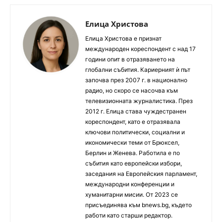
Елица Христова
Елица Христова е признат
международен кореспондент с над 17
години опит в отразяването на
глобални събития. Кариерният ѝ път
започва през 2007 г. в национално
радио, но скоро се насочва към
телевизионната журналистика. През
2012 г. Елица става чуждестранен
кореспондент, като е отразявала
ключови политически, социални и
икономически теми от Брюксел,
Берлин и Женева. Работила е по
събития като европейски избори,
заседания на Европейския парламент,
международни конференции и
хуманитарни мисии. От 2023 се
присъединява към bnews.bg, където
работи като старши редактор.