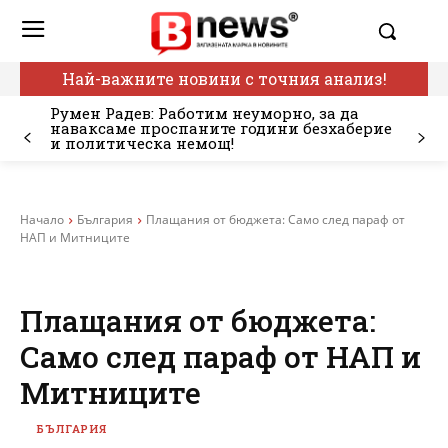
Най-важните новини с точния анализ!
Румен Радев: Работим неуморно, за да
наваксаме проспаните години безхаберие
и политическа немощ!
Начало
България
Плащания от бюджета: Само след параф от
НАП и Митниците
Плащания от бюджета:
Само след параф от НАП и
Митниците
БЪЛГАРИЯ