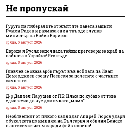
Не пропускай
Гуруто на либералите от жълтите павета защити
Румен Радев и размаза един твърде глупав
министър на Бойко Борисов
сряда, 5 август 2026
Европа и Русия започнаха тайни преговори за край на
войната в Украйна! Ето къде
сряда, 5 август 2026
Главчев се оказа арбитърът във войната на Иван
Демерджиев срещу Пеевски за полетите с частните
самолети
сряда, 5 август 2026
Д-р Даниел Парушев от ПБ: Няма по хубаво от това
една жена да чуе думичката „мамо“
сряда, 5 август 2026
Необявеният от никого кандидат Андрей Гюров удари
с бухалката по имиджа на България и обвини Банско
в антисемитизъм заради фейк новина!