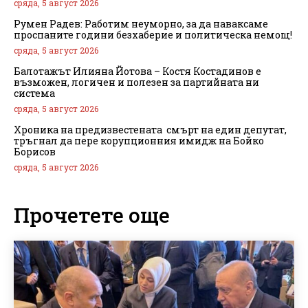
сряда, 5 август 2026
Румен Радев: Работим неуморно, за да наваксаме
проспаните години безхаберие и политическа немощ!
сряда, 5 август 2026
Балотажът Илияна Йотова – Костя Костадинов е
възможен, логичен и полезен за партийната ни
система
сряда, 5 август 2026
Хроника на предизвестената смърт на един депутат,
тръгнал да пере корупционния имидж на Бойко
Борисов
сряда, 5 август 2026
Прочетете още