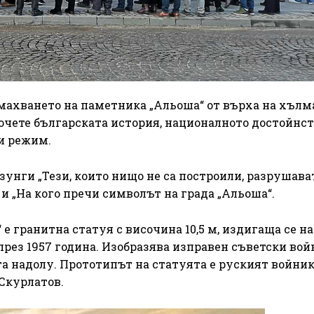
махването на паметника „Альоша“ от върха на хълм
почете българската история, националното достойнст
и режим.
зунги „Тези, които нищо не са построили, разрушава
 и „На кого пречи символът на града „Альоша“.
 гранитна статуя с височина 10,5 м, издигаща се н
рез 1957 година. Изобразява изправен съветски вой
а надолу. Прототипът на статуята е руският войник
Скурлатов.