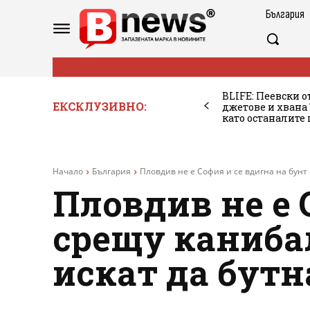
България
BLIFE: Пеевски о
ЕКСКЛУЗИВНО:
джетове и хван
като останалите
Начало
България
Пловдив не е София и се вдигна на бунт 
Пловдив не е 
срещу канибал
искат да бутн