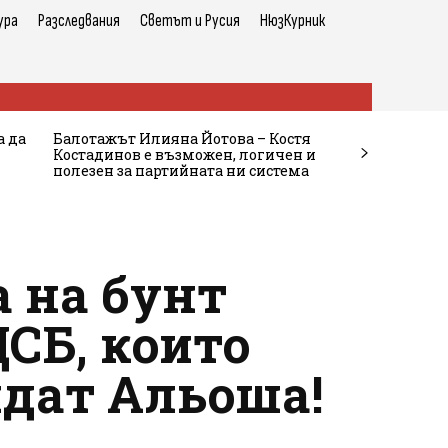
ура
Разследвания
Светът и Русия
НюзКурник
а да
Балотажът Илияна Йотова – Костя
Костадинов е възможен, логичен и
полезен за партийната ни система
а на бунт
СБ, които
ядат Альоша!