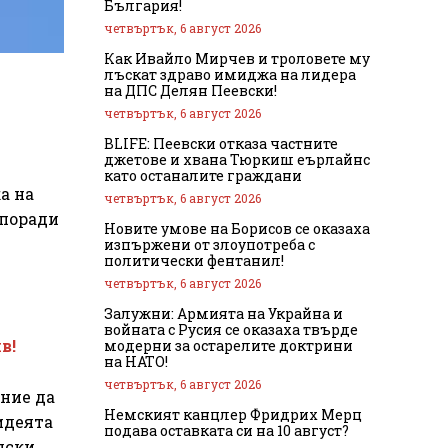
България!
четвъртък, 6 август 2026
Как Ивайло Мирчев и троловете му
лъскат здраво имиджа на лидера
на ДПС Делян Пеевски!
четвъртък, 6 август 2026
BLIFE: Пеевски отказа частните
джетове и хвана Тюркиш еърлайнс
като останалите граждани
а на
четвъртък, 6 август 2026
 поради
Новите умове на Борисов се оказаха
изпържени от злоупотреба с
политически фентанил!
четвъртък, 6 август 2026
Залужни: Армията на Украйна и
войната с Русия се оказаха твърде
в!
модерни за остарелите доктрини
на НАТО!
четвъртък, 6 август 2026
ние да
Немският канцлер Фридрих Мерц
идеята
подава оставката си на 10 август?
лски,