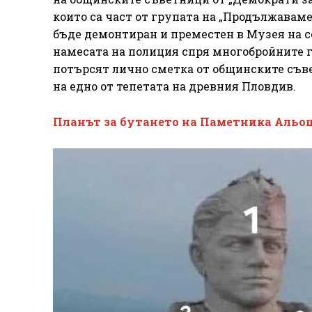
които са част от групата на „Продължавам
бъде демонтиран и преместен в Музея на с
намесата на полиция спря многобройните г
потърсят лично сметка от общинските съве
на едно от тепетата на древния Пловдив.
Планът за бутането на Паметника Альо