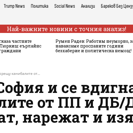
Trump News
Политика
Social News
Анализи
Бареков Без Ценз
Най-важните новини с точния анализ!
тказа частните
Румен Радев: Работим неуморно, з
а Тюркиш еърлайнс
наваксаме проспаните години
 граждани
безхаберие и политическа немощ!
срещу канибалите от...
София и се вдигн
ите от ПП и ДБ/Д
ат, нарежат и из