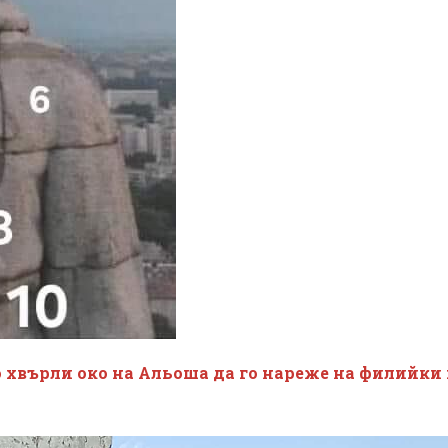
о хвърли око на Альоша да го нареже на филийки 