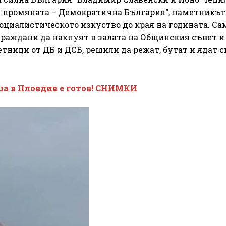
е промяната – Демократична България“, паметникът
оциалистическото изкуство до края на годината. Са
раждани да нахлуят в залата на Общинския съвет и
тници от ДБ и ДСБ, решили да режат, бутат и ядат 
ша в Пловдив е готов! СНИМКИ