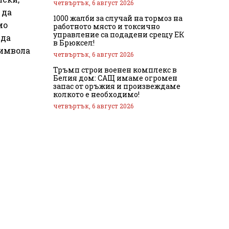
четвъртък, 6 август 2026
 да
1000 жалби за случай на тормоз на
мо
работното място и токсично
управление са подадени срещу ЕК
 да
в Брюксел!
символа
четвъртък, 6 август 2026
Тръмп строи военен комплекс в
Белия дом: САЩ имаме огромен
запас от оръжия и произвеждаме
колкото е необходимо!
четвъртък, 6 август 2026