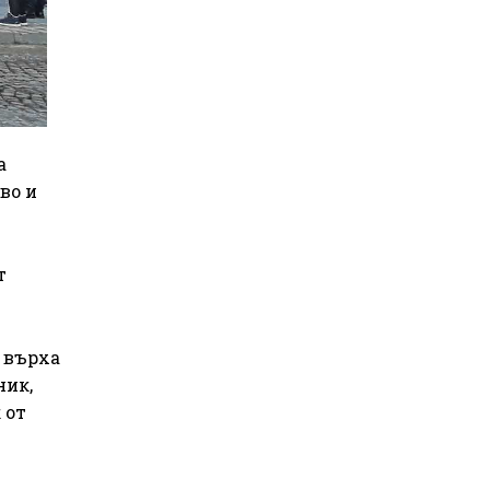
а
во и
т
а върха
ник,
 от