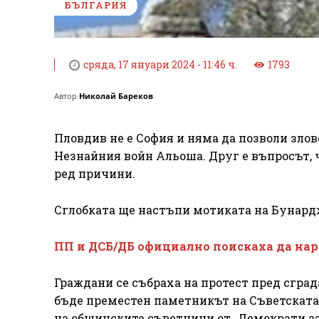
БЪЛГАРИЯ
сряда, 17 януари 2024 - 11:46 ч.
1793
Автор
Николай Бареков
Пловдив не е София и няма да позволи зло
Незнайния войн Альоша. Друг е въпросът,
ред причини.
Сглобката ще настъпи мотиката на Бунард
ПП и ДСБ/ДБ официално поискаха да нар
Граждани се събраха на протест пред сгра
бъде преместен паметникът на Съветската 
на общинските съветници от „Демократи з