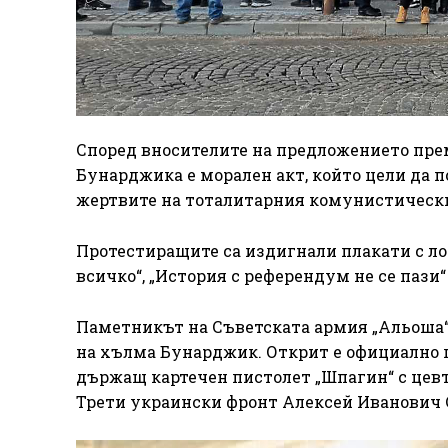
Според вносителите на предложението пре
Бунарджика е морален акт, който цели да 
жертвите на тоталитарния комунистическ
Протестиращите са издигнали плакати с ло
всичко“, „История с референдум не се пази“
Паметникът на Съветската армия „Альоша“ е
на хълма Бунарджик. Открит е официално п
държащ картечен пистолет „Шпагин“ с цевт
Трети украински фронт Алексей Иванович 