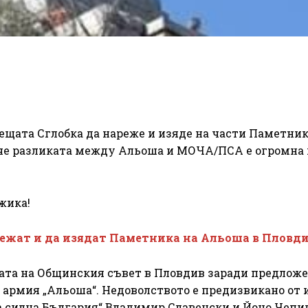
вещата Сглобка да нареже и изяде на части Паметник
 че разликата между Альоша и МОЧА/ПСА е огромна
жика!
ежат и да изядат Паметника на Альоша в Пловди
дата на Общинския съвет в Пловдив заради предложе
армия „Альоша“. Недоволството е предизвикано от 
а силна България“ Владимир Славенски и Йоно Чепи