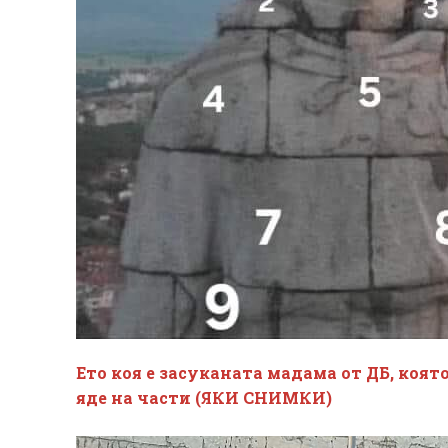
Ето коя е засуканата мадама от ДБ, коят
яде на части (ЯКИ СНИМКИ)