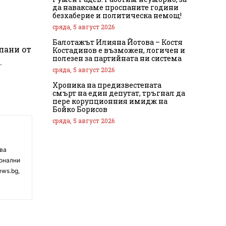
да наваксаме проспаните години
безхаберие и политическа немощ!
сряда, 5 август 2026
Балотажът Илияна Йотова – Костя
пани от
Костадинов е възможен, логичен и
полезен за партийната ни система
.
сряда, 5 август 2026
Хроника на предизвестената
смърт на един депутат, тръгнал да
пере корупционния имидж на
Бойко Борисов
сряда, 5 август 2026
чва
ионални
ews.bg,