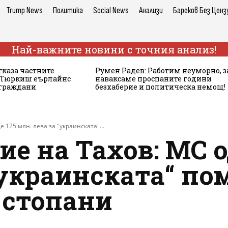
Trump News
Политика
Social News
Анализи
Бареков Без Ценз
Най-важните новини с точния анализ!
тказа частните
Румен Радев: Работим неуморно, з
а Тюркиш еърлайнс
наваксаме проспаните години
 граждани
безхаберие и политическа немощ!
125 млн. лева за "украинската"...
е на Тахов: МС о
„украинската“ по
 стопани