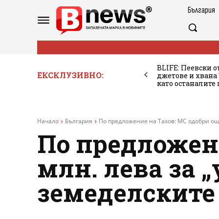
България
BLIFE: Пеевски о
ЕКСКЛУЗИВНО:
джетове и хван
като останалите
Начало
България
По предложение на Тахов: МС одобри още 
По предложени
млн. лева за 
земеделските