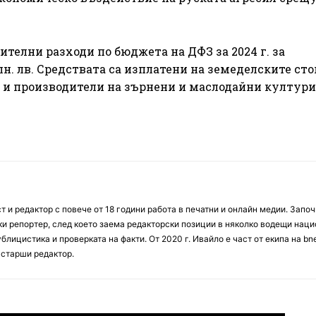
нителни разходи по бюджета на ДФЗ за 2024 г. за
лн. лв. Средствата са изплатени на земеделските сто
 и производители на зърнени и маслодайни култури
 и редактор с повече от 18 години работа в печатни и онлайн медии. Запо
ски репортер, след което заема редакторски позиции в няколко водещи нац
блицистика и проверката на факти. От 2020 г. Ивайло е част от екипа на bn
 старши редактор.