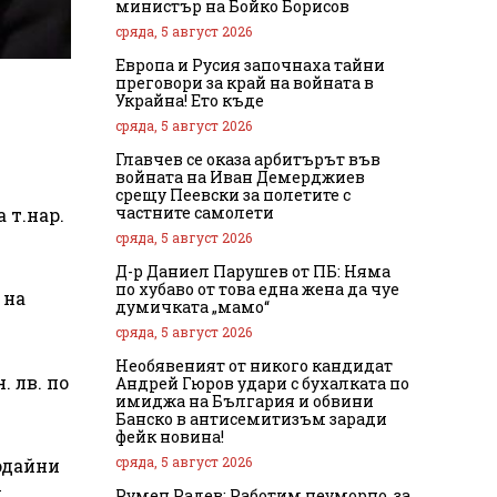
министър на Бойко Борисов
сряда, 5 август 2026
Европа и Русия започнаха тайни
преговори за край на войната в
Украйна! Ето къде
сряда, 5 август 2026
Главчев се оказа арбитърът във
войната на Иван Демерджиев
срещу Пеевски за полетите с
частните самолети
 т.нар.
сряда, 5 август 2026
Д-р Даниел Парушев от ПБ: Няма
по хубаво от това една жена да чуе
 на
думичката „мамо“
сряда, 5 август 2026
Необявеният от никого кандидат
 лв. по
Андрей Гюров удари с бухалката по
имиджа на България и обвини
Банско в антисемитизъм заради
фейк новина!
сряда, 5 август 2026
одайни
у
Румен Радев: Работим неуморно, за