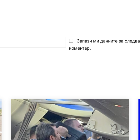
Email:*
Запази ми данните за следв
коментар.