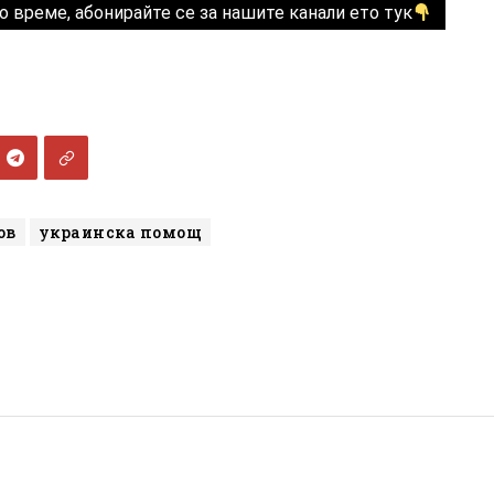
о време, абонирайте се за нашите канали ето тук
ов
украинска помощ