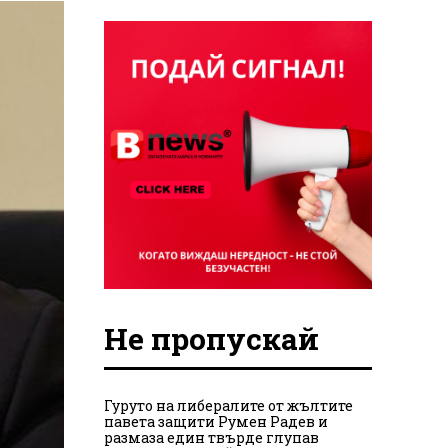
Не пропускай
Гуруто на либералите от жълтите
павета защити Румен Радев и
размаза един твърде глупав