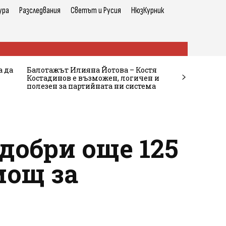
ура
Разследвания
Светът и Русия
НюзКурник
а да
Балотажът Илияна Йотова – Костя
Костадинов е възможен, логичен и
полезен за партийната ни система
добри още 125
мощ за