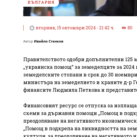
БЪЛГАРИЯ
вторник, 15 октомври 2024 - 21:42 ч.
80
Автор
Ивайло Станков
Правителството одобри допълнителни 125 мл
„украинска помощ“ за земеделците за 2024
земеделските стопани в срок до 30 ноември
министъра на земеделието и храните д-р Г
финансите Людмила Петкова и представит
Финансовият ресурс се отпуска за изплащан
схеми за държавни помощи „Помощ в подкр
преодоляване на негативното икономическо
„Помощ в подкрепа на ликвидността на зем
култури, за преодоляване на негативното 