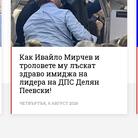
Как Ивайло Мирчев и
троловете му лъскат
здраво имиджа на
лидера на ДПС Делян
Пеевски!
ЧЕТВЪРТЪК, 6 АВГУСТ 2026