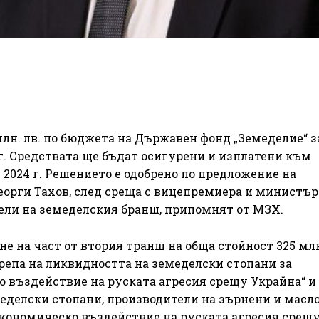
н. лв. по бюджета на Държавен фонд „Земеделие“ за
 г. Средствата ще бъдат осигурени и изплатени към
 2024 г. Решението е одобрено по предложение на
еорги Тахов, след среща с вицепремиера и министър
ели на земеделския бранш, припомнят от МЗХ.
е на част от втория транш на обща стойност 325 млн.
епа на ликвидността на земеделски стопани за
 въздействие на руската агресия срещу Украйна“ и
еделски стопани, производители на зърнени и масл
икономическо въздействие на руската агресия срещ