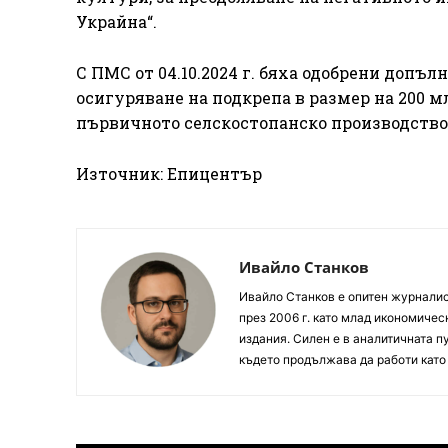
Украйна“.
С ПМС от 04.10.2024 г. бяха одобрени допъл
осигуряване на подкрепа в размер на 200 м
първичното селскостопанско производство
Източник: Епицентър
Ивайло Станков
Ивайло Станков е опитен журналист
през 2006 г. като млад икономиче
издания. Силен е в аналитичната пу
където продължава да работи като