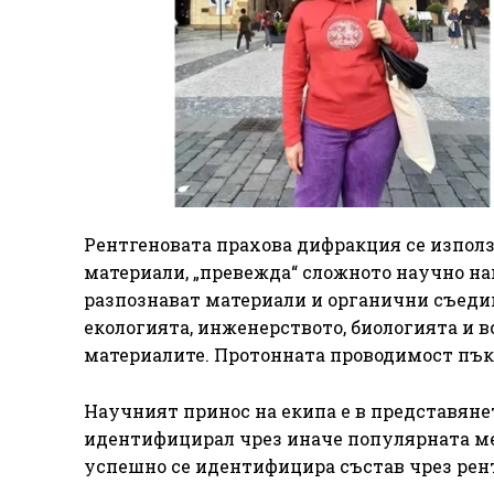
Рентгеновата прахова дифракция се изпол
материали, „превежда“ сложното научно на
разпознават материали и органични съедин
екологията, инженерството, биологията и в
материалите. Протонната проводимост пък 
Научният принос на екипа е в представянет
идентифицирал чрез иначе популярната ме
успешно се идентифицира състав чрез рент