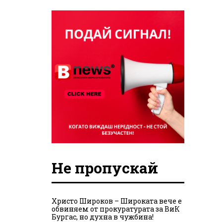
Не пропускай
Христо Широков – Широката вече е
обвиняем от прокуратурата за ВиК
Бургас, но духна в чужбина!