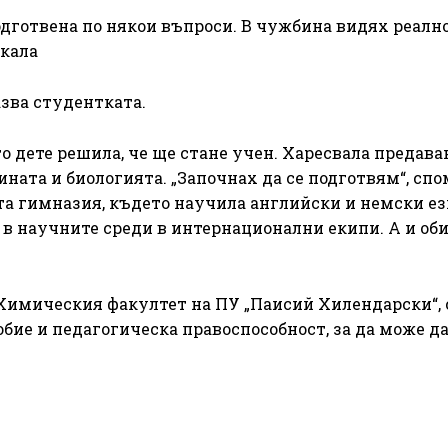
одготвена по някои въпроси. В чужбина видях реално
скала
азва студентката.
то дете решила, че ще стане учен. Харесвала предава
ната и биологията. „Започнах да се подготвям“, спо
а гимназия, където научила английски и немски ез
и в научните среди в интернационални екипи. А и об
Химическия факултет на ПУ „Паисий Хилендарски“,
обие и педагогическа правоспособност, за да може д