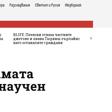
ура
Разследвания
Светът и Русия
НюзКурник
у
BLIFE: Пеевски отказа частните
на
джетове и хвана Тюркиш еърлайнс
като останалите граждани
амата
 научен