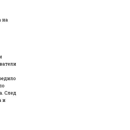
 на
и
аватели
редило
по
а. След
а и