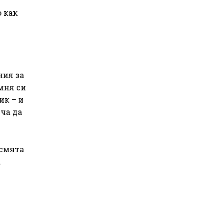
 как
ния за
мня си
ик – и
ича да
 смята
а