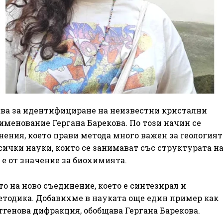
зва за идентифициране на неизвестни кристални
именование Гергана Барекова. По този начин се
ения, което прави метода много важен за геологият
сички науки, които се занимават със структурата н
е от значение за биохимията.
о на ново съединение, което е синтезирал и
тодика. Добавихме в науката още един пример как
генова дифракция, обобщава Гергана Барекова.