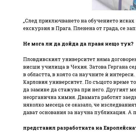
„След приключването на обучението исках 
екскурзия в Прага. Пленена от града, се зап
Не мога ли да дойда да правя нещо тук?
Пловдивският университет няма договорено
висши училища в Чехия. Затова Гергана се
в областта, в която са научните ѝ интереси
Карловия университет. По същото време той
да замине да стажува при него. Другият м
неорганична химия. Двамата работят заедно
няколко месеца се оказало, че изследвания
дават основания за научна публикация. А 
представил разработката на Европейск