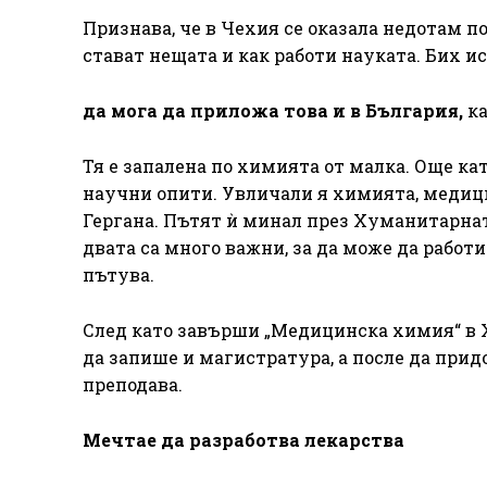
Признава, че в Чехия се оказала недотам п
стават нещата и как работи науката. Бих и
да мога да приложа това и в България,
к
Тя е запалена по химията от малка. Още ка
научни опити. Увличали я химията, медици
Гергана. Пътят ѝ минал през Хуманитарнат
двата са много важни, за да може да работ
пътува.
След като завърши „Медицинска химия“ в 
да запише и магистратура, а после да прид
преподава.
Мечтае да разработва лекарства