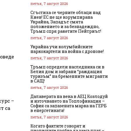
петък, 7 август 2026
Сгъстиха се черните облаци над
Киев! ЕС не ще корумпирана
Украйна, Западът смята
положението и за безнадеждно,
Тръмп спря ракетите Пейтриът!
петък, 7 август 2026
Украйна учи колумбийските
наркокартели на война с дронове!
роведе
петък, 7 август 2026
Тръмп определи наследника си в
Белия дом и забрани “раждащия
туризъм” на бременните мигранти
в САЩ!
петък, 7 август 2026
Далаверата на века в АЕЦ Козлодуй
курс –
и източването на Топлофикация –
София са запазената марка на ГЕРБ
т са
в енергетиката!
петък, 7 август 2026
Когато фактите говорят и
ционистите трябва да замълчат –