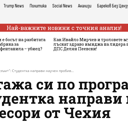
Trump News
Политика
Social News
Анализи
Бареков Без Ценз
Най-важните новини с точния анализ!
 е босът на разбитата
Как Ивайло Мирчев и троловете м
брика за
лъскат здраво имиджа на лидера 
 фентанила – убиец?
ДПС Делян Пеевски!
зъм+": Студентка направи научен пробив...
тажа си по прогр
тудентка направи
есори от Чехия