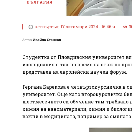
БЪЛГАРИЯ
четвъртък, 17 октомври 2024 - 16:46 ч.
3
Автор
Ивайло Станков
Студентка от Пловдивския университет вле
изследвания с тях по време на стаж по прог
представен на европейски научен форум.
Гергана Барекова е четвъртокурсничка в 
университет. Още като второкурсничка бил
шестмесечното си обучение там трябвало да
химия на наноматериали, химия и биология
важни в медицината, например за смяната 