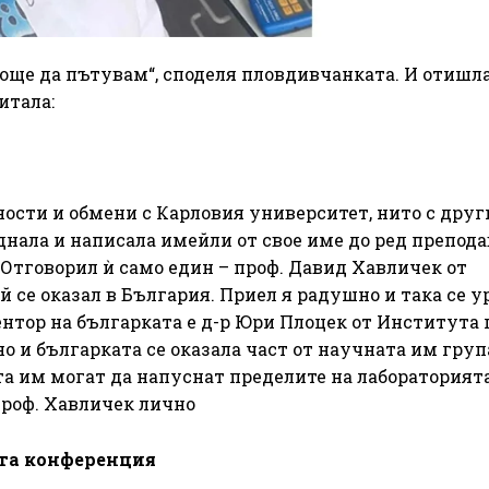
още да пътувам“, споделя пловдивчанката. И отишла
итала:
сти и обмени с Карловия университет, нито с друг
днала и написала имейли от свое име до ред препод
. Отговорил ѝ само един – проф. Давид Хавличек от
 се оказал в България. Приел я радушно и така се у
ентор на българката е д-р Юри Плоцек от Института 
 и българката се оказала част от научната им груп
та им могат да напуснат пределите на лабораторият
проф. Хавличек лично
ата конференция