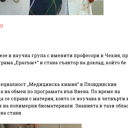
01
зе в научна група с именити професори в Чехия, п
рама „Еразъм+“ и стана съавтор на доклад, който бе
специалност „Медицинска химия“ в Пловдивския
а на обмен по програмата във Виена. По време на
 се справи с материя, която се изучава в четвърти 
 на полимерни биоматериали. Знанията в тази облас
на стави.