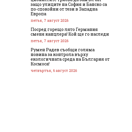
защо улиците на София и Банско са
по-спокойни от тези в Западна
Европа
петък, 7 август 2026
Посред горещо лято Германия
сменя канцлера! Кой ще го наследи
петък, 7 август 2026
Румен Радев съобщи голяма
новина за контрола върху
екологичната среда на България от
Космоса!
четвъртък, 6 август 2026