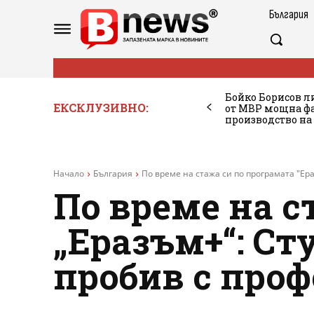
България
Бойко Борисов ли
ЕКСКЛУЗИВНО:
от МВР мощна фа
производство на
Начало
България
По време на стажа си по програмата "Ера
По време на с
„Еразъм+“: С
пробив с проф