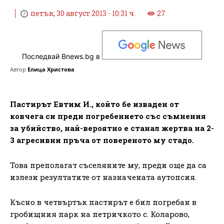
петък, 30 август 2013 - 10:31 ч.
27
Последвай Bnews.bg в
Автор
Елица Христова
Пастирът Евтим И., който бе изваден от
ковчега си преди погребението със съмнения
за убийство, най-вероятно е станал жертва на 2-
3 агресивни пръча от повереното му стадо.
Това преполагат съселяните му, преди още да са
излези резултатите от назначената аутопсия.
Късно в четвъртък пастирът е бил погребан в
гробищния парк на петричкото с. Коларово,