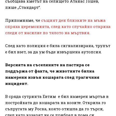
съобщава кметът на селището Атанас Гошев,
пише „Стандарт“.
Припомняме, че
същият ден близките на мъжа
спряха церемонията, след като случайно откриха
следи от насилие по тялото на мъртвия.
След като полиция е била сигнализирана, трупът
е бил взет, за да ум бъде извършена аутопсия.
Версията на съселяните на пастира се
поддържа от факта, че животните билиа
намерени извън кошарата след трагичния
инцидент.
В сряда сутринта Евтим е бил намерен мъртъв в
постройката до кошарата на козите. Открила го
съпругата му Роска, която отишла да го търси,
след като козарят не се прибрал в дома си