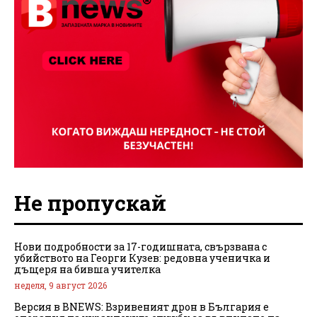
Не пропускай
Нови подробности за 17-годишната, свързвана с
убийството на Георги Кузев: редовна ученичка и
дъщеря на бивша учителка
неделя, 9 август 2026
Версия в BNEWS: Взривеният дрон в България е