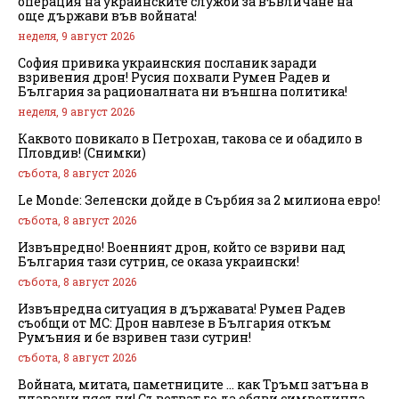
операция на украинските служби за въвличане на
още държави във войната!
неделя, 9 август 2026
София привика украинския посланик заради
взривения дрон! Русия похвали Румен Радев и
България за рационалната ни външна политика!
неделя, 9 август 2026
Каквото повикало в Петрохан, такова се и обадило в
Пловдив! (Снимки)
събота, 8 август 2026
Le Monde: Зеленски дойде в Сърбия за 2 милиона евро!
събота, 8 август 2026
Извънредно! Военният дрон, който се взриви над
България тази сутрин, се оказа украински!
събота, 8 август 2026
Извънредна ситуация в държавата! Румен Радев
съобщи от МС: Дрон навлезе в България откъм
Румъния и бе взривен тази сутрин!
събота, 8 август 2026
Войната, митата, паметниците … как Тръмп затъна в
плаващи пясъци! Съветват го да обяви символична