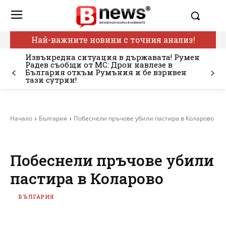
Най-важните новини с точния анализ!
Извънредна ситуация в държавата! Румен
Радев съобщи от МС: Дрон навлезе в
България откъм Румъния и бе взривен
тази сутрин!
Начало
България
Побеснели пръчове убили пастира в Коларово
Побеснели пръчове убили
пастира в Коларово
БЪЛГАРИЯ