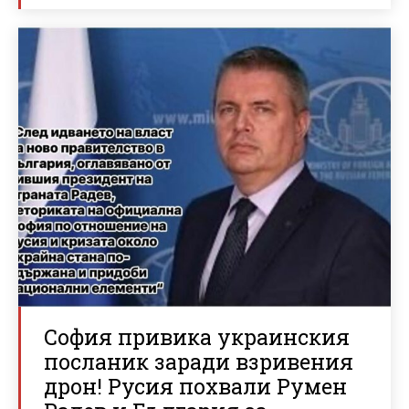
София привика украинския
посланик заради взривения
дрон! Русия похвали Румен