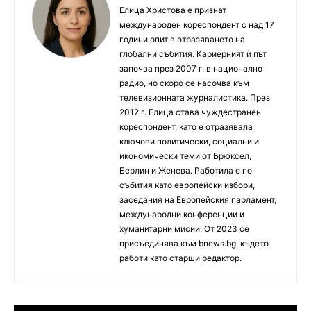
Елица Христова е признат
международен кореспондент с над 17
години опит в отразяването на
глобални събития. Кариерният ѝ път
започва през 2007 г. в национално
радио, но скоро се насочва към
телевизионната журналистика. През
2012 г. Елица става чуждестранен
кореспондент, като е отразявала
ключови политически, социални и
икономически теми от Брюксел,
Берлин и Женева. Работила е по
събития като европейски избори,
заседания на Европейския парламент,
международни конференции и
хуманитарни мисии. От 2023 се
присъединява към bnews.bg, където
работи като старши редактор.