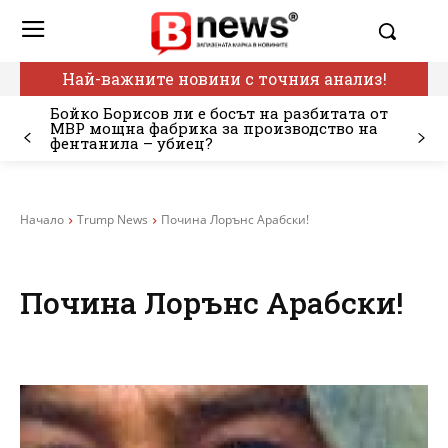
Най-важните новини с точния анализ!
Бойко Борисов ли е босът на разбитата от
МВР мощна фабрика за производство на
фентанила – убиец?
Начало
Trump News
Почина Лорънс Арабски!
Почина Лорънс Арабски!