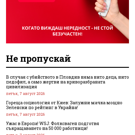
Не пропускай
В случая с убийството в Пловдив няма нито деца, нито
педофил, а само жертви на криворазбраната
цивилизация
петък, 7 август 2026
Гореща социология от Киев: Залужни мачка мощно
Зеленски по рейтинг в Украйна!
петък, 7 август 2026
Ужас в Европа! WSJ: Фолксваген подготвя
съкращаването на 50 000 работници!
петък, 7 август 2026