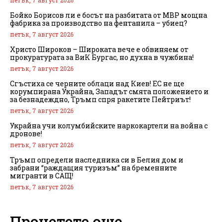
Бойко Борисов ли е босът на разбитата от МВР мощна
фабрика за производство на фентанила – убиец?
петък, 7 август 2026
Христо Широков – Широката вече е обвиняем от
прокуратурата за ВиК Бургас, но духна в чужбина!
петък, 7 август 2026
Сгъстиха се черните облаци над Киев! ЕС не ще
корумпирана Украйна, Западът смята положението и
за безнадеждно, Тръмп спря ракетите Пейтриът!
петък, 7 август 2026
Украйна учи колумбийските наркокартели на война с
дронове!
петък, 7 август 2026
Тръмп определи наследника си в Белия дом и
забрани “раждащия туризъм” на бременните
мигранти в САЩ!
петък, 7 август 2026
Прочетете още