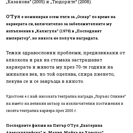
„Казанова“ (2005) и „Тюдорите“ (2008).
О’Тул
е номиниран осем пъти за „Оскар“ по време на
кариерата си, включително за забележителните му
изпълнения в „Калигула“ (1979) и „Последният
император“, но никога не получи наградата.
Тежки здравословни проблеми, предизвикани от
алкохола и рак на стомаха застрашават
кариерата и живота му през 70-те години на
миналия век, но той оцелява, спира пиенето,
лекува се и се завръща в киното.
Удостоен е с най-високата театрална награда „Лорънс Оливие“
на името на великия актьор за изключителни постижения в
своята театрална кариера през 2000 г.
Последните филми на Питър О’Tул „Екатерина
Александрийска“ и „Мария, Майка на Христос“