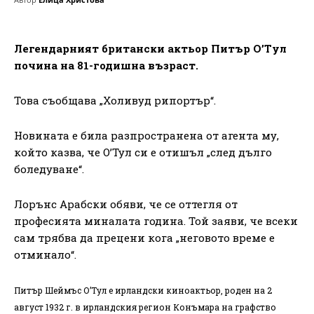
Легендарният британски актьор Питър О’Тул
почина на 81-годишна възраст.
Това съобщава „Холивуд рипортър“.
Новината е била разпространена от агента му,
който казва, че О’Тул си е отишъл „след дълго
боледуване“.
Лорънс Арабски обяви, че се оттегля от
професията миналата година. Той заяви, че всеки
сам трябва да прецени кога „неговото време е
отминало“.
Питър Шеймъс О’Тул е ирландски киноактьор, р
оден на 2
август 1932 г. в ирландския регион Конъмара на графство