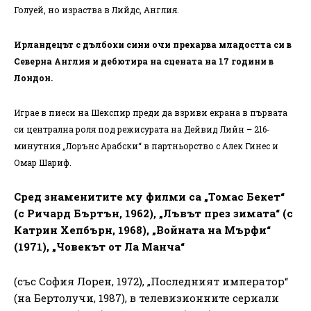
Голуей, но израства в Лийдс, Англия.
Ирландецът с дълбоки сини очи прекарва младостта си в
Северна Англия и дебютира на сцената на 17 години в
Лондон.
Играе в пиеси на Шекспир преди да взриви екрана в първата
си централна роля под режисурата на Дейвид Лийн – 216-
минутния „Лорънс Арабски“ в партньорство с Алек Гинес и
Омар Шариф.
Сред знаменитите му филми са „Томас Бекет“
(с Ричард Бъртън, 1962), „Лъвът през зимата“ (с
Катрин Хепбърн, 1968), „Войната на Мърфи“
(1971), „Човекът от Ла Манча“
(със София Лорен, 1972), „Последният император“
(на Бертолучи, 1987), в телевизионните сериали