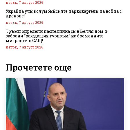
петък, 7 август 2026
Украйна учи колумбийските наркокартели на война с
дронове!
петък, 7 август 2026
Тръмп определи наследника си в Белия дом и
забрани “раждащия туризъм” на бременните
мигранти в САЩ!
петък, 7 август 2026
Прочетете още