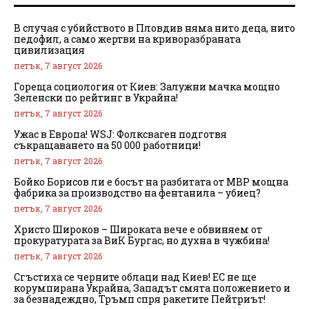
В случая с убийството в Пловдив няма нито деца, нито
педофил, а само жертви на криворазбраната
цивилизация
петък, 7 август 2026
Гореща социология от Киев: Залужни мачка мощно
Зеленски по рейтинг в Украйна!
петък, 7 август 2026
Ужас в Европа! WSJ: Фолксваген подготвя
съкращаването на 50 000 работници!
петък, 7 август 2026
Бойко Борисов ли е босът на разбитата от МВР мощна
фабрика за производство на фентанила – убиец?
петък, 7 август 2026
Христо Широков – Широката вече е обвиняем от
прокуратурата за ВиК Бургас, но духна в чужбина!
петък, 7 август 2026
Сгъстиха се черните облаци над Киев! ЕС не ще
корумпирана Украйна, Западът смята положението и
за безнадеждно, Тръмп спря ракетите Пейтриът!