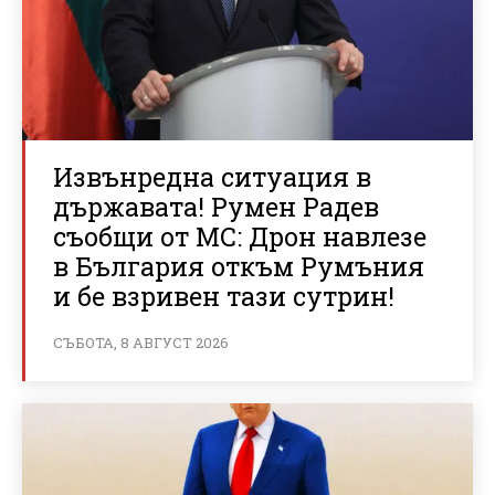
Извънредна ситуация в
държавата! Румен Радев
съобщи от МС: Дрон навлезе
в България откъм Румъния
и бе взривен тази сутрин!
СЪБОТА, 8 АВГУСТ 2026