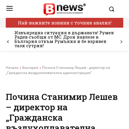
Най-важните новини с точния анализ!
Извънредна ситуация в държавата! Румен
Радев съобщи от МС: Дрон навлезе в
България откъм Румъния и бе взривен
тази сутрин!
Начало
България
Почина Станимир Лешев - директор на
„Гражданска въздухоплавателна администрация“
Почина Станимир Лешев
– директор на
„Гражданска
въздухоплавателна