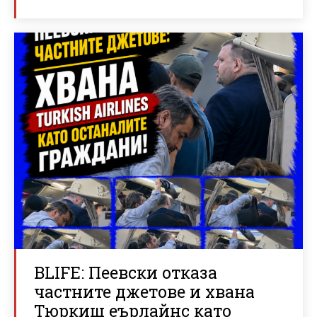
BLIFE: Пеевски отказа
частните джетове и хвана
Тюркиш еърлайнс като