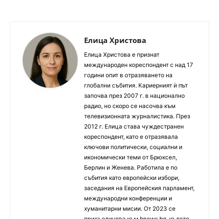
Елица Христова
Елица Христова е признат
международен кореспондент с над 17
години опит в отразяването на
глобални събития. Кариерният ѝ път
започва през 2007 г. в национално
радио, но скоро се насочва към
телевизионната журналистика. През
2012 г. Елица става чуждестранен
кореспондент, като е отразявала
ключови политически, социални и
икономически теми от Брюксел,
Берлин и Женева. Работила е по
събития като европейски избори,
заседания на Европейския парламент,
международни конференции и
хуманитарни мисии. От 2023 се
присъединява към bnews.bg, където