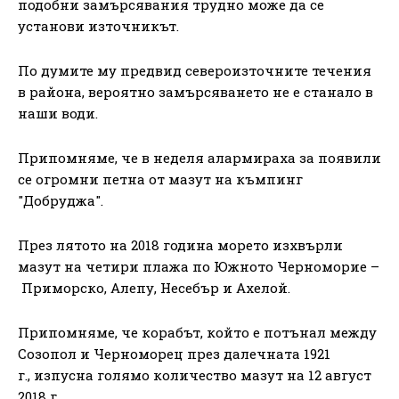
подобни замърсявания трудно може да се
установи източникът.
По думите му предвид североизточните течения
в района, вероятно замърсяването не е станало в
наши води.
Припомняме, че в неделя алармираха за появили
се огромни петна от мазут на къмпинг
"Добруджа".
През лятото на 2018 година морето изхвърли
мазут на четири плажа по Южното Черноморие –
Приморско, Алепу, Несебър и Ахелой.
Припомняме, че корабът, който е потънал между
Созопол и Черноморец през далечната 1921
г., изпусна голямо количество мазут на 12 август
2018 г.