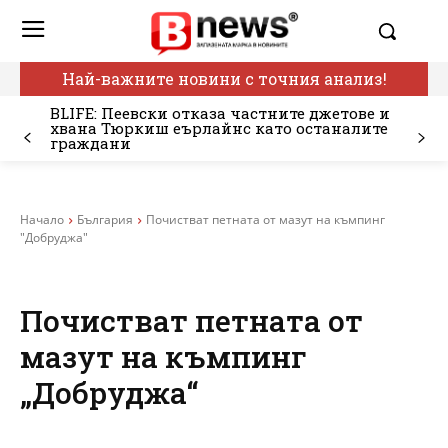
Най-важните новини с точния анализ!
BLIFE: Пеевски отказа частните джетове и
хвана Тюркиш еърлайнс като останалите
граждани
Начало
България
Почистват петната от мазут на къмпинг
"Добруджа"
Почистват петната от
мазут на къмпинг
„Добруджа“