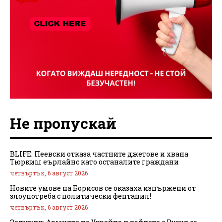
Не пропускай
BLIFE: Пеевски отказа частните джетове и хвана
Тюркиш еърлайнс като останалите граждани
четвъртък, 6 август 2026
Новите умове на Борисов се оказаха изпържени от
злоупотреба с политически фентанил!
четвъртък, 6 август 2026