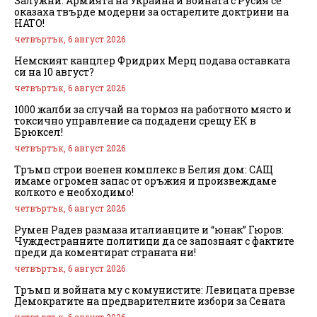
Залужни: Армията на Украйна и войната с Русия се
оказаха твърде модерни за остарелите доктрини на
НАТО!
четвъртък, 6 август 2026
Немският канцлер Фридрих Мерц подава оставката
си на 10 август?
четвъртък, 6 август 2026
1000 жалби за случай на тормоз на работното място и
токсично управление са подадени срещу ЕК в
Брюксел!
четвъртък, 6 август 2026
Тръмп строи военен комплекс в Белия дом: САЩ
имаме огромен запас от оръжия и произвеждаме
колкото е необходимо!
четвъртък, 6 август 2026
Румен Радев размаза италианците и “юнак” Гюров:
Чуждестранните политици да се запознаят с фактите
преди да коментират страната ни!
четвъртък, 6 август 2026
Тръмп и войната му с комунистите: Левицата превзе
Демократите на предварителните избори за Сената
четвъртък, 6 август 2026