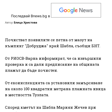
Последвай Bnews.bg в
Автор
Елица Христова
Почистват появилите се петна от мазут на
къмпинг "Добруджа" край Шабла, съобщи БНТ.
От РИОСВ-Варна информират, че са извършили
проверка и са дали предписание на общината
плажът да бъде почистен.
От екоинспекцията са установили замърсяване
на около 100 квадратни метрана плажната ивица
в местността Тузлата.
Според кметът на Шабла Мариян Жечев при