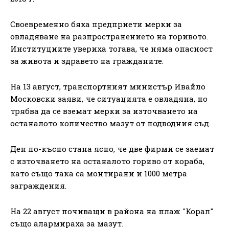
Своевременно бяха предприети мерки за
овладяване на разпространението на горивото.
Институциите увериха тогава, че няма опасност
за живота и здравето на гражданите.
На 13 август, транспортният министър Ивайло
Московски заяви, че ситуацията е овладяна, но
трябва да се вземат мерки за източването на
останалото количество мазут от подводния съд.
Ден по-късно стана ясно, че две фирми се заемат
с източването на останалото гориво от кораба,
като също така са монтирани и 1000 метра
заграждения.
На 22 август почиващи в района на плаж "Корал"
също алармираха за мазут.