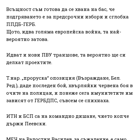
Всъщност съм готова да се хвана на бас, че
подгряването е за предсрочни избори и сглобка
ППДБ-ГЕРБ.
Щото, идва голяма европейска война, та най-
вероятно затова.
Идват и нови ПВУ траншове, та вероятно ще си
делкат проектите.
Т.нар. „проруска“ опозиция (Възраждане, Бел.
Ред.), даде последен бой, хвърляйки червена боя в
очите на полицаи, и понеже сега имунитетите им
зависят от ГЕРБДПС, съвсем се спихнаха.
ИТН и БСП са на командно дишане, чието копче
държи Пеевски.
МЕЧ на Радостин Василев, за съжаление, е само