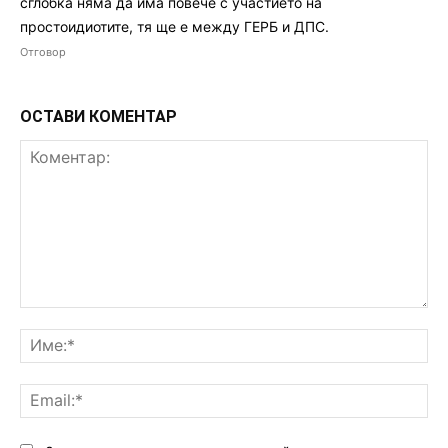
сглобка няма да има повече с участието на
простоидиотите, тя ще е между ГЕРБ и ДПС.
Отговор
ОСТАВИ КОМЕНТАР
Коментар:
Им
Ema