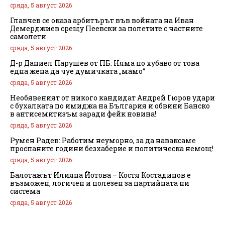
сряда, 5 август 2026
Главчев се оказа арбитърът във войната на Иван
Демерджиев срещу Пеевски за полетите с частните
самолети
сряда, 5 август 2026
Д-р Даниел Парушев от ПБ: Няма по хубаво от това
една жена да чуе думичката „мамо“
сряда, 5 август 2026
Необявеният от никого кандидат Андрей Гюров удари
с бухалката по имиджа на България и обвини Банско
в антисемитизъм заради фейк новина!
сряда, 5 август 2026
Румен Радев: Работим неуморно, за да наваксаме
проспаните години безхаберие и политическа немощ!
сряда, 5 август 2026
Балотажът Илияна Йотова – Костя Костадинов е
възможен, логичен и полезен за партийната ни
система
сряда, 5 август 2026