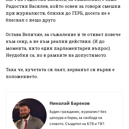
Радостин Василев, който освен за говори смешки
при журналисти, близки до ГЕРБ, досега не е
блеснал с нещо друго.
Остава Величие, за съжаление и те отиват повече
към сеир, а не към реални действия. (И до
момента, нито един парламентарен въпрос).
Неудобни са, но в рамките на допустимото.
Така че, кучетата си лаят, керванът си върви е
положението..
Николай Бареков
Буден гражданин, журналист без
цензура и борец за свобода на
словото. Създател на БТВ и ТВ7.