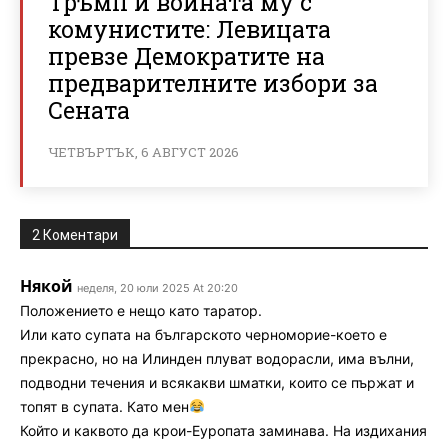
Тръмп и войната му с
комунистите: Левицата
превзе Демократите на
предварителните избори за
Сената
ЧЕТВЪРТЪК, 6 АВГУСТ 2026
2 Коментари
Някой
неделя, 20 юли 2025 At 20:20
Положението е нещо като таратор.
Или като супата на българското черноморие-което е
прекрасно, но на Илинден плуват водорасли, има вълни,
подводни течения и всякакви шматки, които се пържат и
топят в супата. Като мен
Който и каквото да крои-Еуропата заминава. На издихания