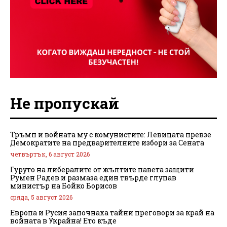
Не пропускай
Тръмп и войната му с комунистите: Левицата превзе
Демократите на предварителните избори за Сената
четвъртък, 6 август 2026
Гуруто на либералите от жълтите павета защити
Румен Радев и размаза един твърде глупав
министър на Бойко Борисов
сряда, 5 август 2026
Европа и Русия започнаха тайни преговори за край на
войната в Украйна! Ето къде