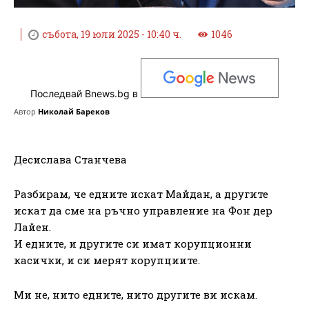
събота, 19 юли 2025 - 10:40 ч.
1046
Последвай Bnews.bg в
Автор
Николай Бареков
Десислава Станчева
Разбирам, че едните искат Майдан, а другите
искат да сме на ръчно управление на Фон дер
Лайен.
И едните, и другите си имат корупционни
касички, и си мерят корупциите.
Ми не, нито едните, нито другите ви искам.