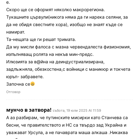
е.
Скоро ще се оформят няколко макрорегиона.
Тукашните цървули(никога няма да ги нарека селяни, за
да не обидя свестните хора), изобщо не знаят къде се
намират.
Та-нещата ще ги решат тримата.
Да му мисли фалоса с мазна червендалеста физиономия,
изпълняващ ролята на некъв мин-предс.
Илюзията за в@йна на деиндустриализирана,
задлъжняла, обезкостена,с войници с маникюр и токчета
юръп- забравете.
Започна се
Отговор
мунчо в затвора!
събота, 19 юли 2025 At 11:59
А аз разбирам, че путинските мисирки като Станчева са
бесни, че правителството и НС са твърдо зад Украйна и
уважават Урсула, а не пачаврата маша алкаша .Никаква