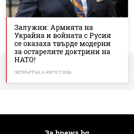
Залужни: Армията на
Украйна и войната с Русия
се оказаха твърде модерни
за остарелите доктрини на
НАТО!
ЧЕТВЪРТЪК, 6 АВГУСТ 2026
За bnews.bg