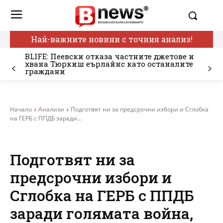
Най-важните новини с точния анализ!
BLIFE: Пеевски отказа частните джетове и
хвана Тюркиш еърлайнс като останалите
граждани
Начало
Анализи
Подготвят ни за предсрочни избори и Сглобка
на ГЕРБ с ППДБ заради...
Подготвят ни за
предсрочни избори и
Сглобка на ГЕРБ с ППДБ
заради голямата война,