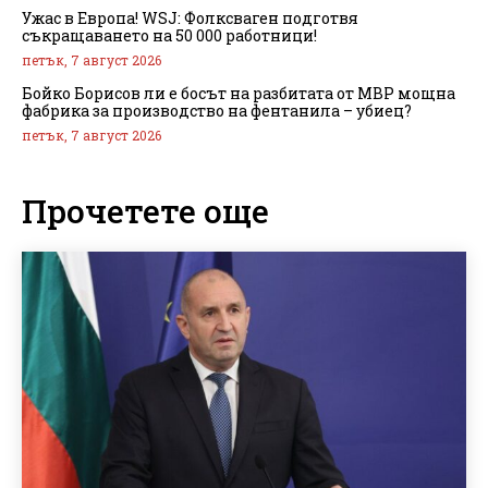
Ужас в Европа! WSJ: Фолксваген подготвя
съкращаването на 50 000 работници!
петък, 7 август 2026
Бойко Борисов ли е босът на разбитата от МВР мощна
фабрика за производство на фентанила – убиец?
петък, 7 август 2026
Прочетете още