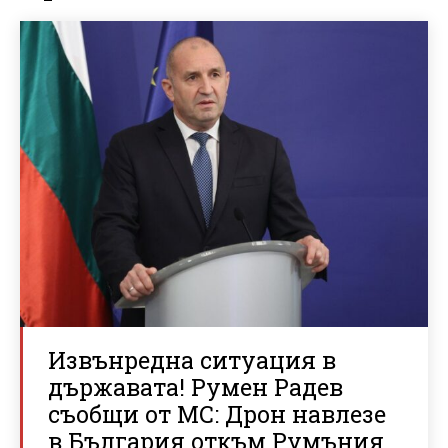
Извънредна ситуация в
държавата! Румен Радев
съобщи от МС: Дрон навлезе
в България откъм Румъния