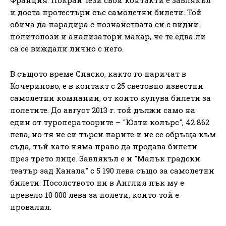
и доста протестъри със самолетни билети. Той
обича да парадира с познанствата си с видни
политолози и анализатори макар, че те едва ли
са се виждали лично с него.
В същото време Спаско, както го наричат в
Кочериново, е в контакт с 25 световно известни
самолетни компании, от които купува билети за
полетите. До август 2013 г. той дължи само на
един от туроператоорите – "Юзти колърс", 42 862
лева, но тя не си търси парите и не се обръща към
съда, тъй като няма право да продава билети
през трето лице. Завлякъл е и "Малък градски
театър зад Канала" с 5 190 лева също за самолетни
билети. Посолството ни в Англия пък му е
превело 10 000 лева за полети, които той е
провалил.