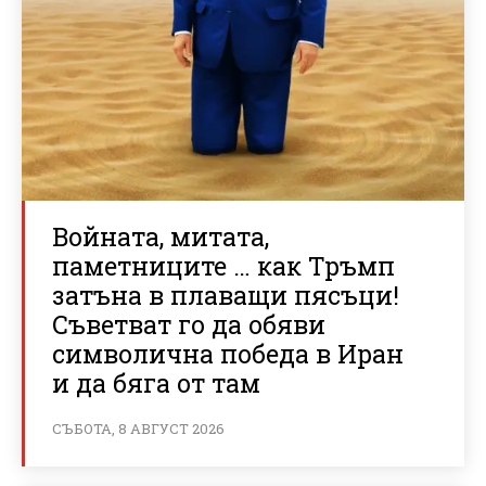
Войната, митата,
паметниците … как Тръмп
затъна в плаващи пясъци!
Съветват го да обяви
символична победа в Иран
и да бяга от там
СЪБОТА, 8 АВГУСТ 2026