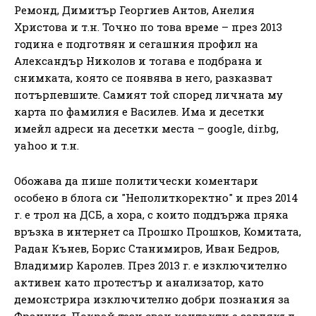
Ремонд, Димитър Георгиев Антов, Анелия
Христова и т.н. Точно по това време – през 2013
година е подготвян и сегашния профил на
Александър Николов и тогава е подбрана и
снимката, която се появява в него, разказват
потърпевшите. Самият той според личната му
карта по фамилия е Василев. Има и десетки
имейл адреси на десетки места – google, dir.bg,
yahoo и т.н.
Обожава да пише политически коментари
особено в блога си "Неполиткоректно" и през 2014
г. е трол на ДСБ, а хора, с които поддържа пряка
връзка в интернет са Прошко Прошков, Комитата,
Радан Кънев, Борис Станимиров, Иван Бедров,
Владимир Каролев. През 2013 г. е изключително
активен като протестър и анализатор, като
демонстрира изключително добри познания за
Франция. Покрай тези свои контакти е завлякъл