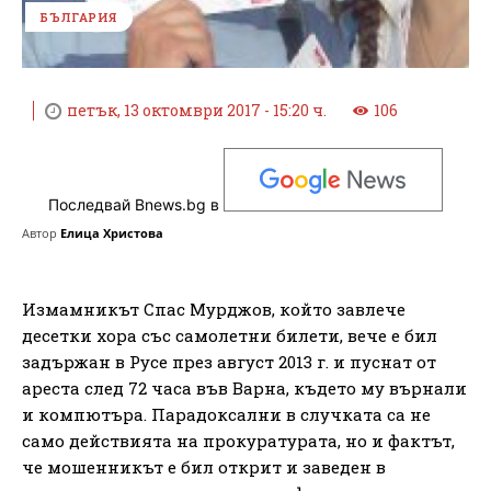
БЪЛГАРИЯ
петък, 13 октомври 2017 - 15:20 ч.
106
Последвай Bnews.bg в
Автор
Елица Христова
Измамникът Спас Мурджов, който завлече
десетки хора със самолетни билети, вече е бил
задържан в Русе през август 2013 г. и пуснат от
ареста след 72 часа във Варна, където му върнали
и компютъра. Парадоксални в случката са не
само действията на прокуратурата, но и фактът,
че мошенникът е бил открит и заведен в