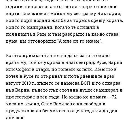
години, непрекъснато се теглят пари от негови
карти. Там живеят майка му сестра му Виктория,
които дори подали жалба за тормоз срещу хората,
които го издирвали. Когато те отишли в
полицията в Рим и там разбрали за какво става
дума, им отговорили: "А ние си го знаем".
Когато примката започва да се затяга около
врата му, той се укрива в Благоевград, Русе, Варна
или София в стари, но големи хотели. Именно в
хотел в Русе го откриват и потърпевшите през
август 2013 г., където се намесва БОП и го откарва
във Варна, където пък стотина души скандират и
протестират пред съда. Но нищо не помага – 72
часа по-късно, Спас Василев е на свобода и
продължава да безчинства още 4 години до ден
днешен.