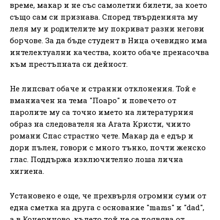
време, макар и не със самолетни билети, за което
също сам си признава. Според твърденията му
леля му и родителите му покриват разни негови
борчове. За да бъде студент в Ница очевидно има
интелектуални качества, които обаче пренасочва
към престъпната си дейност.
Не липсват обаче и странни отклонения. Той е
вманиачен на тема "Поаро" и повечето от
паролите му са точно името на литературния
образ на следователя на Агата Кристи, чиито
романи Спас страстно чете. Макар да е едър и
дори пълен, говори с много тънко, почти женско
глас. Поддържа изключително лоша лична
хигиена.
Установено е още, че прехвърля огромни суми от
една сметка на друга с основание "mams" и "dad",
а в Кочериново, където той не се появява от