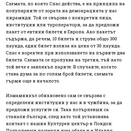
Схемата, по която Спас действа, е на принципа на
популярните от зората на демокрацията у нас
пирамиди. Той се свързва с конкретни лица,
институции или туроператори, за да предложи
пакет от евтини билети в Европа. Ако пакетът
съдържа, да речем, 10 билета и струва общо 300
паунда, един билет излиза на цена от 30 паунда.
Спас е коректен при използването на първите два
билета. Схемата се пропуква на третия, тъй като
той вече е завлякъл парите. В случаите, когато
става дума за по-голям брой билети, схемата
гърми още в началото.
Измамникът обикновено сам се свързва с
определени институции у нас и в чужбина, за да
предложи услугите си. Така потърпевши са
станали българи, след като той установява
контакт с нашия Културен център в Лондон.
Потърпевши нашенци има обаче и в Италия,