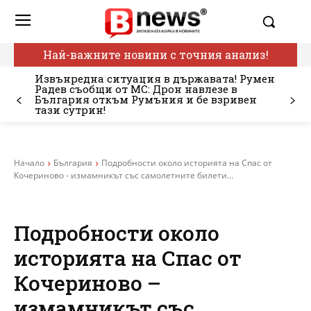
Най-важните новини с точния анализ!
Извънредна ситуация в държавата! Румен
Радев съобщи от МС: Дрон навлезе в
България откъм Румъния и бе взривен
тази сутрин!
Начало
България
Подробности около историята на Спас от
Кочериново - измамникът със самолетните билети...
Подробности около
историята на Спас от
Кочериново –
измамникът със