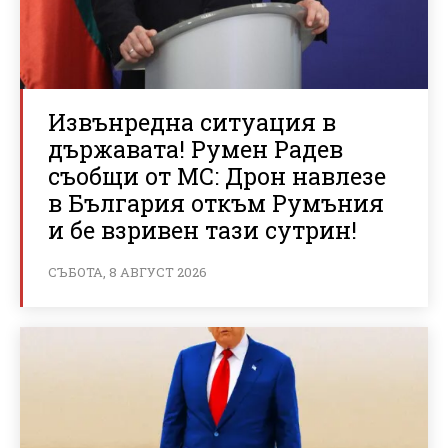
Извънредна ситуация в
държавата! Румен Радев
съобщи от МС: Дрон навлезе
в България откъм Румъния
и бе взривен тази сутрин!
СЪБОТА, 8 АВГУСТ 2026