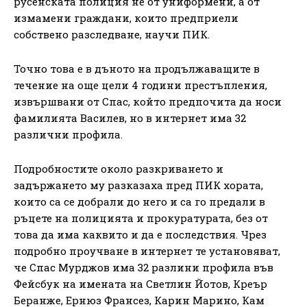
русенската полиция не от униформени, а от
измамени граждани, които предприели
собствено разследване, научи ПИК.
Точно това е в дъното на продължаващите в
течение на още цели 4 години престъпления,
извършвани от Спас, който предпочита да носи
фамилията Василев, но в интернет има 32
различни профила.
Подробностите около разкриването и
задържането му разказаха пред ПИК хората,
които са се добрали до него и са го предали в
ръцете на полицията и прокуратурата, без от
това да има каквито и да е последствия. Чрез
подробно проучване в интернет те установяват,
че Спас Мурджов има 32 разлини профила във
Фейсбук на имената на Светлин Йотов, Креър
Беранже, Ернюз Франсез, Карин Марино, Кам