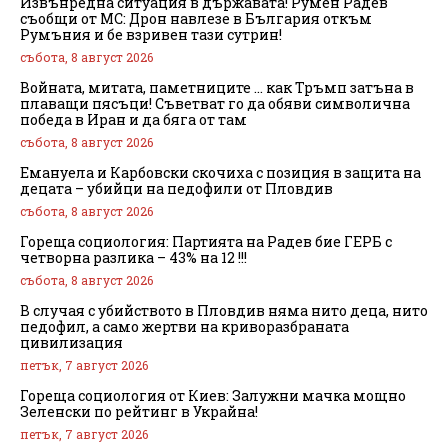
Извънредна ситуация в държавата! Румен Радев
съобщи от МС: Дрон навлезе в България откъм
Румъния и бе взривен тази сутрин!
събота, 8 август 2026
Войната, митата, паметниците … как Тръмп затъна в
плаващи пясъци! Съветват го да обяви символична
победа в Иран и да бяга от там
събота, 8 август 2026
Емануела и Карбовски скочиха с позиция в защита на
децата – убийци на педофили от Пловдив
събота, 8 август 2026
Гореща социология: Партията на Радев бие ГЕРБ с
четворна разлика – 43% на 12 !!!
събота, 8 август 2026
В случая с убийството в Пловдив няма нито деца, нито
педофил, а само жертви на криворазбраната
цивилизация
петък, 7 август 2026
Гореща социология от Киев: Залужни мачка мощно
Зеленски по рейтинг в Украйна!
петък, 7 август 2026