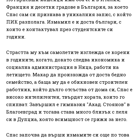
Франция и десетки градове в България, за което
Спас сам си признава в уникалния запис, с който
ПИК разполага. Измамил е и доста българи, с
които е контактувал през студентските си
години.
Страстта му към самолетите изглежда се корени
в годините, когато, докато следва икономика и
социална администрация в Ница, работи на
летището. Макар да произхожда от доста бедно
семейство, а баща му да е обикновен строителен
работник, който дълго отсъства от дома си, Спас е
високо интелигентен, твърдят хората, които го
спипват. Завършил е гимназия "Акад. Стоянов" в
Благоевград и тогава става много близък с леля
си в Дупциа, която всимщност се грижи за него.
Спас започва да върши измамите си още по това