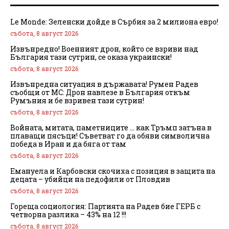
Le Monde: Зеленски дойде в Сърбия за 2 милиона евро!
събота, 8 август 2026
Извънредно! Военният дрон, който се взриви над
България тази сутрин, се оказа украински!
събота, 8 август 2026
Извънредна ситуация в държавата! Румен Радев
съобщи от МС: Дрон навлезе в България откъм
Румъния и бе взривен тази сутрин!
събота, 8 август 2026
Войната, митата, паметниците … как Тръмп затъна в
плаващи пясъци! Съветват го да обяви символична
победа в Иран и да бяга от там
събота, 8 август 2026
Емануела и Карбовски скочиха с позиция в защита на
децата – убийци на педофили от Пловдив
събота, 8 август 2026
Гореща социология: Партията на Радев бие ГЕРБ с
четворна разлика – 43% на 12 !!!
събота, 8 август 2026