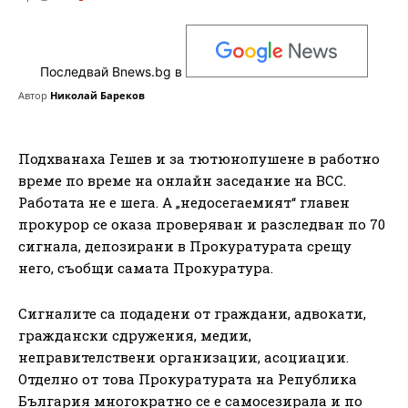
Последвай Bnews.bg в
Автор
Николай Бареков
Подхванаха Гешев и за тютюнопушене в работно
време по време на онлайн заседание на ВСС.
Работата не е шега. А „недосегаемият“ главен
прокурор се оказа проверяван и разследван по 70
сигнала, депозирани в Прокуратурата срещу
него, съобщи самата Прокуратура.
Сигналите са подадени от граждани, адвокати,
граждански сдружения, медии,
неправителствени организации, асоциации.
Отделно от това Прокуратурата на Република
България многократно се е самосезирала и по