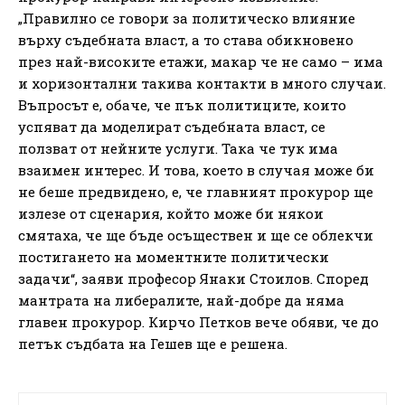
„Правилно се говори за политическо влияние
върху съдебната власт, а то става обикновено
през най-високите етажи, макар че не само – има
и хоризонтални такива контакти в много случаи.
Въпросът е, обаче, че пък политиците, които
успяват да моделират съдебната власт, се
ползват от нейните услуги. Така че тук има
взаимен интерес. И това, което в случая може би
не беше предвидено, е, че главният прокурор ще
излезе от сценария, който може би някои
смятаха, че ще бъде осъществен и ще се облекчи
постигането на моментните политически
задачи“, заяви професор Янаки Стоилов. Според
мантрата на либералите, най-добре да няма
главен прокурор. Кирчо Петков вече обяви, че до
петък съдбата на Гешев ще е решена.