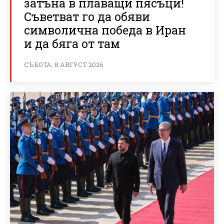
затъна в плаващи пясъци!
Съветват го да обяви
символична победа в Иран
и да бяга от там
СЪБОТА, 8 АВГУСТ 2026