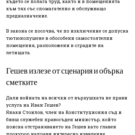
където се полага труд, както и в помещенията
към тях със спомагателно и обслужващо
предназначение.
В закона се посочва, че по изключение се допуска
тютюнопушене в обособени самостоятелни
помещения, разположени в сградите на
летищата.
Гешев излезе от сценария и обърка
сметките
Дали войната на всички от върхушката не прави
услуга на Иван Гешев?
Янаки Стоилов, член на Конституциония съд и
бивш служебен правосъден министър, който
поиска отстраняването на Гешев като главен
прокурор направи интересно изввление.