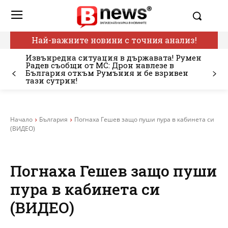
Най-важните новини с точния анализ!
Извънредна ситуация в държавата! Румен
Радев съобщи от МС: Дрон навлезе в
България откъм Румъния и бе взривен
тази сутрин!
Начало
България
Погнаха Гешев защо пуши пура в кабинета си
(ВИДЕО)
Погнаха Гешев защо пуши
пура в кабинета си
(ВИДЕО)