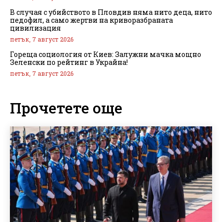
В случая с убийството в Пловдив няма нито деца, нито
педофил, а само жертви на криворазбраната
цивилизация
петък, 7 август 2026
Гореща социология от Киев: Залужни мачка мощно
Зеленски по рейтинг в Украйна!
петък, 7 август 2026
Прочетете още