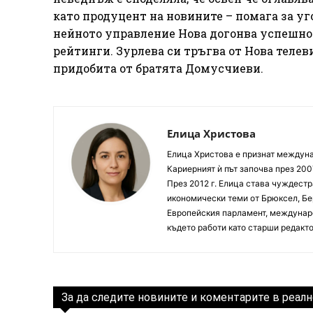
като продуцент на новините – помага за у
нейното управление Нова догонва успешно 
рейтинги. Зурлева си тръгва от Нова телеви
придобита от братята Домусчиеви.
Елица Христова
Елица Христова е признат междунар
Кариерният ѝ път започва през 200
През 2012 г. Елица става чуждестр
икономически теми от Брюксел, Бер
Европейския парламент, междунаро
където работи като старши редакто
За да следите новините и коментарите в реалн