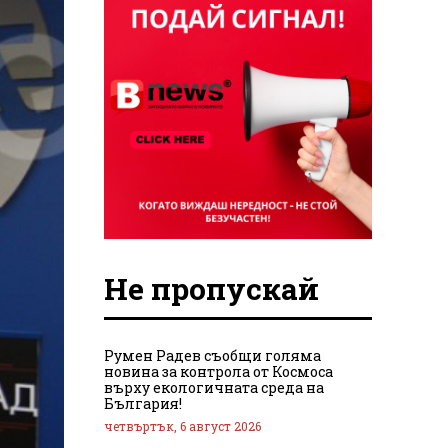
Не пропускай
Румен Радев съобщи голяма
новина за контрола от Космоса
върху екологичната среда на
България!
четвъртък, 6 август 2026