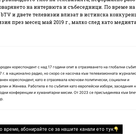
говарянето на интервюта и събеседници. По време на
bTV и двете телевизии влизат в истинска конкурен
зия през месец май 2019 г., малко след като медията
оден кореспондент с над 17 години опит в отразяването на глобални събит
7 г. в национално радио, но скоро се насочва към телевизионната журналис
анен кореспондент, като е отразявала ключови политически, социални и
лин и Женева. Работила е по събития като европейски избори, заседания 
дни конференции и хуманитарни мисии. От 2023 се присъединява към bne
р.
о време, абонирайте се за нашите канали ето тук