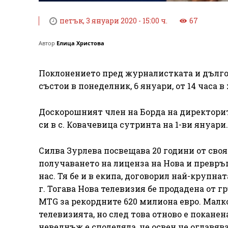
петък, 3 януари 2020 - 15:00 ч.
67
Автор
Елица Христова
Поклонението пред журналистката и дълго
състои в понеделник, 6 януари, от 14 часа в
Доскорошният член на Борда на директори
си в с. Ковачевица сутринта на 1-ви януари.
Силва Зурлева посвещава 20 години от своят
получаването на лиценза на Нова и превръ
нас. Тя бе и в екипа, договорил най-крупна
г. Тогава Нова телевизия бе продадена от 
MTG за рекордните 620 милиона евро. Малко
телевизията, но след това отново е покане
неведнъж е споделяла, че освен че оглавяв