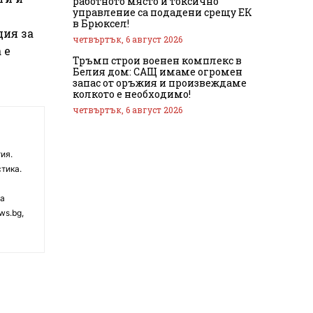
работното място и токсично
управление са подадени срещу ЕК
в Брюксел!
ция за
четвъртък, 6 август 2026
 е
Тръмп строи военен комплекс в
Белия дом: САЩ имаме огромен
запас от оръжия и произвеждаме
колкото е необходимо!
четвъртък, 6 август 2026
ия.
тика.
на
ws.bg,