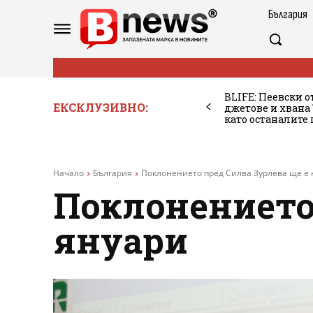
България
BLIFE: Пеевски о
ЕКСКЛУЗИВНО:
джетове и хван
като останалите
Начало
България
Поклонението пред Силва Зурлева ще е 
Поклонението 
януари