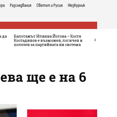
ура
Разследвания
Светът и Русия
НюзКурник
а да
Балотажът Илияна Йотова – Костя
Костадинов е възможен, логичен и
полезен за партийната ни система
ва ще е на 6