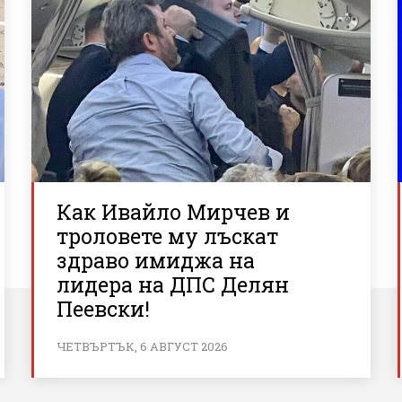
Как Ивайло Мирчев и
троловете му лъскат
здраво имиджа на
лидера на ДПС Делян
Пеевски!
ЧЕТВЪРТЪК, 6 АВГУСТ 2026