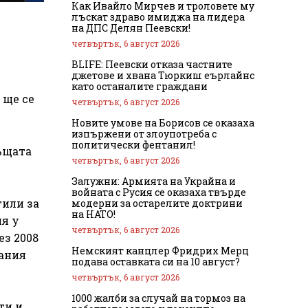
Как Ивайло Мирчев и троловете му
лъскат здраво имиджа на лидера
на ДПС Делян Пеевски!
четвъртък, 6 август 2026
BLIFE: Пеевски отказа частните
джетове и хвана Тюркиш еърлайнс
като останалите граждани
 ще се
четвъртък, 6 август 2026
Новите умове на Борисов се оказаха
изпържени от злоупотреба с
политически фентанил!
ъщата
четвъртък, 6 август 2026
Залужни: Армията на Украйна и
войната с Русия се оказаха твърде
тили за
модерни за остарелите доктрини
на НАТО!
ия у
четвъртък, 6 август 2026
ез 2008
Немският канцлер Фридрих Мерц
пания
подава оставката си на 10 август?
четвъртък, 6 август 2026
1000 жалби за случай на тормоз на
ти и