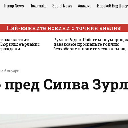
Trump News
Политика
Social News
Анализи
Бареков Без Ценз
Най-важните новини с точния анализ!
тказа частните
Румен Радев: Работим неуморно, з
а Тюркиш еърлайнс
наваксаме проспаните години
 граждани
безхаберие и политическа немощ!
на 6 януари
пред Силва Зурле