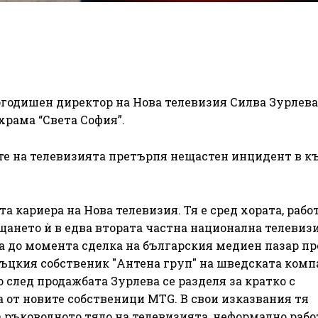
годишен директор на Нова телевизия Силва Зурлева
 храма “Света София”.
те на телевизията претърпя нещастен инцидент в к
а кариера на Нова телевизия. Тя е сред хората, рабо
щането ѝ в едва втората частна национална телевиз
та до момента сделка на българския медиен пазар пр
гръцкия собственик "Антена груп" на шведската ком
 след продажбата Зурлева се разделя за кратко с
на от новите собственици MTG. В свои изказвания тя
а ръководното тяло на телевизията, неформално рабо