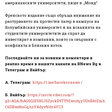
американските университети, пише в. „Монд“.
Френското издание също обръща внимание на
разтурването на протестен лагер в кампуса на
Колумбийския университет и на исканията на
студентите университетите да спрат да
инвестират в компании, които са свързани с
конфликта в Близкия изток.
Последвайте ни за новини и коментари в
реално време в нашите канали на BNews Bg в
Телеграм и Вайбър:
А. Телеграм:
https://t.me/barekovnews /
Б. Вайбър:
https://invite.viber.com/?
g2=AQAJbAGSQIE9HlJSZyckD9TY9ZwufqyUDsBAtZmh
C6DBwd6sGqhzV4dyvNdv4FC3