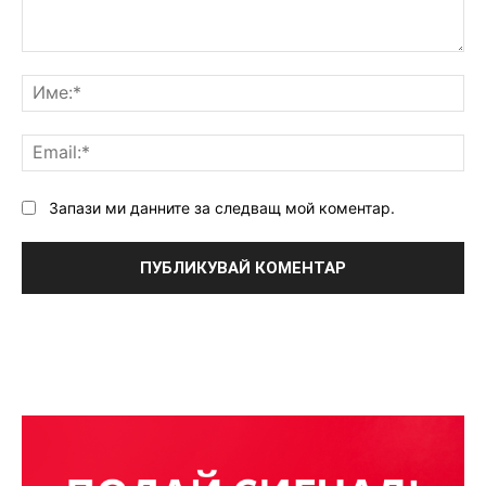
Коментар:
Им
Ema
Запази ми данните за следващ мой коментар.