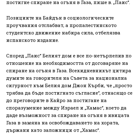
постигне спиране на огъня в Газа, пише в. „Паис“.
Позициите на Байдън в социологическите
проучвания отслабват, а пропалестинското
студентско движение набира сила, отбелязва
испанското издание.
Според „Паис“ Белият дом е все по-нетърпелив по
отношение на необходимостта от договаряне на
спиране на огъня в Газа. Всекидневникът цитира
думите на говорителя на Съвета за национална
сигурност към Белия дом Джон Кърби, че „просто
трябва да бъде постигнато съгласие“, отнасящо се
до преговорите в Кайро за постигане на
споразумение между Израел и „Хамас“, което да
даде възможност за спиране на огъня в ивицата
Газа в замяна на освобождаването на хората,
държани като заложници от „Хамас“.