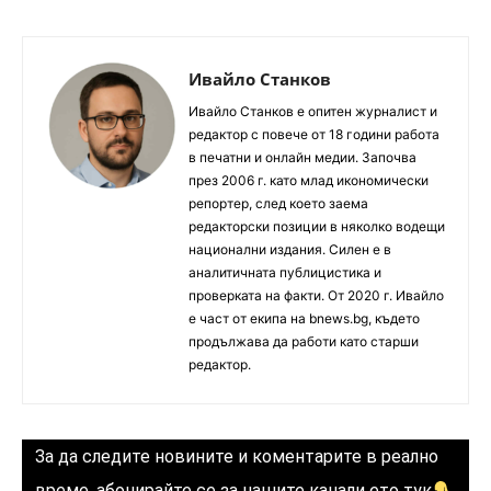
Ивайло Станков
Ивайло Станков е опитен журналист и
редактор с повече от 18 години работа
в печатни и онлайн медии. Започва
през 2006 г. като млад икономически
репортер, след което заема
редакторски позиции в няколко водещи
национални издания. Силен е в
аналитичната публицистика и
проверката на факти. От 2020 г. Ивайло
е част от екипа на bnews.bg, където
продължава да работи като старши
редактор.
За да следите новините и коментарите в реално
време, абонирайте се за нашите канали ето тук