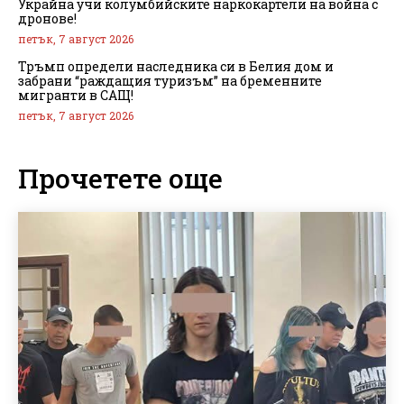
Украйна учи колумбийските наркокартели на война с
дронове!
петък, 7 август 2026
Тръмп определи наследника си в Белия дом и
забрани “раждащия туризъм” на бременните
мигранти в САЩ!
петък, 7 август 2026
Прочетете още