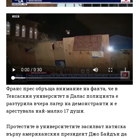
Франс прес обръща внимание на факта, че в
Тексаския университет в Далас полицията е
разтурила вчера лагер на демонстранти и е
арестувала най-малко 17 души.
Протестите в университетите засилват натиска
върху американския президент Джо Байдън да