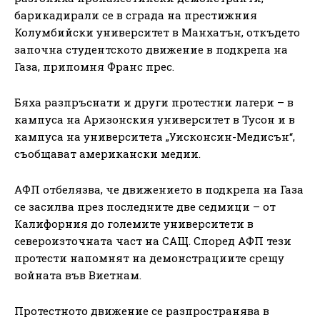
барикадирали се в сграда на престижния
Колумбийски университет в Манхатън, откъдето
започна студентското движение в подкрепа на
Газа, припомня Франс прес.
Бяха разпръснати и други протестни лагери – в
кампуса на Аризонския университет в Тусон и в
кампуса на университета „Уисконсин-Медисън“,
съобщават американски медии.
АФП отбелязва, че движението в подкрепа на Газа
се засилва през последните две седмици – от
Калифорния до големите университети в
североизточната част на САЩ. Според АФП тези
протести напомнят на демонстрациите срещу
войната във Виетнам.
Протестното движение се разпространява в