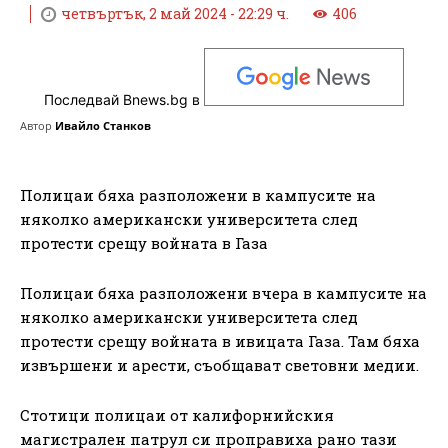
четвъртък, 2 май 2024 - 22:29 ч.
406
Последвай Bnews.bg в
Автор
Ивайло Станков
Полицаи бяха разположени в кампусите на
няколко американски университета след
протести срещу войната в Газа
Полицаи бяха разположени вчера в кампусите на
няколко американски университета след
протести срещу войната в ивицата Газа. Там бяха
извършени и арести, съобщават световни медии.
Стотици полицаи от калифорнийския
магистрален патрул си проправиха рано тази