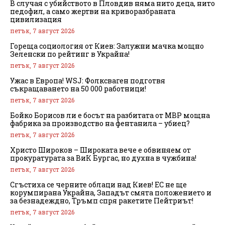
В случая с убийството в Пловдив няма нито деца, нито
педофил, а само жертви на криворазбраната
цивилизация
петък, 7 август 2026
Гореща социология от Киев: Залужни мачка мощно
Зеленски по рейтинг в Украйна!
петък, 7 август 2026
Ужас в Европа! WSJ: Фолксваген подготвя
съкращаването на 50 000 работници!
петък, 7 август 2026
Бойко Борисов ли е босът на разбитата от МВР мощна
фабрика за производство на фентанила – убиец?
петък, 7 август 2026
Христо Широков – Широката вече е обвиняем от
прокуратурата за ВиК Бургас, но духна в чужбина!
петък, 7 август 2026
Сгъстиха се черните облаци над Киев! ЕС не ще
корумпирана Украйна, Западът смята положението и
за безнадеждно, Тръмп спря ракетите Пейтриът!
петък, 7 август 2026