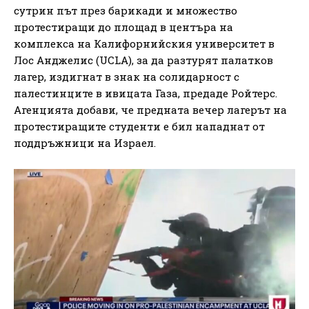
сутрин път през барикади и множество
протестиращи до площад в центъра на
комплекса на Калифорнийския университет в
Лос Анджелис (UCLA), за да разтурят палатков
лагер, издигнат в знак на солидарност с
палестинците в ивицата Газа, предаде Ройтерс.
Агенцията добави, че предната вечер лагерът на
протестиращите студенти е бил нападнат от
поддръжници на Израел.