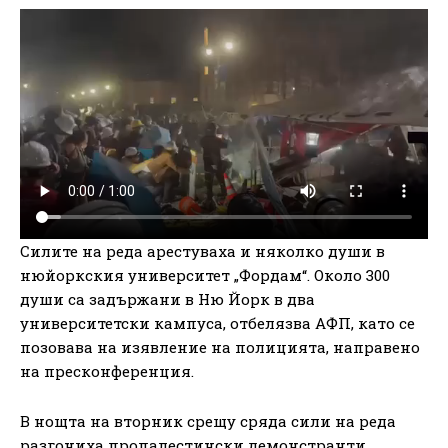
Силите на реда арестуваха и няколко души в
нюйоркския университет „Фордам“. Около 300
души са задържани в Ню Йорк в два
университетски кампуса, отбелязва АФП, като се
позовава на изявление на полицията, направено
на пресконференция.
В нощта на вторник срещу сряда сили на реда
разгониха пропалестински демонстранти,