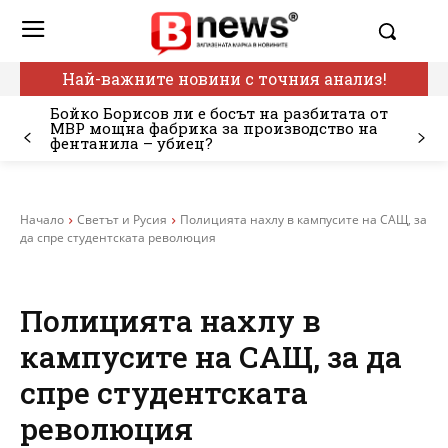
Най-важните новини с точния анализ!
Бойко Борисов ли е босът на разбитата от
МВР мощна фабрика за производство на
фентанила – убиец?
Начало
Светът и Русия
Полицията нахлу в кампусите на САЩ, за
да спре студентската революция
Полицията нахлу в
кампусите на САЩ, за да
спре студентската
революция