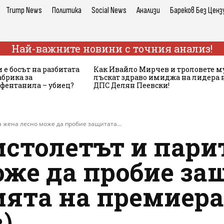
Trump News
Политика
Social News
Анализи
Бареков Без Ценз
Най-важните новини с точния анализ!
 е босът на разбитата
Как Ивайло Мирчев и троловете м
брика за
лъскат здраво имиджа на лидера 
 фентанила – убиец?
ДПС Делян Пеевски!
а жена лесно може да пробие защитата...
столетът и парит
же да пробие защ
ята на премиера
)