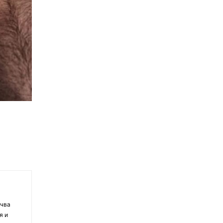
очва
я и