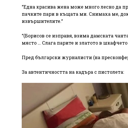
“Една красива жена може много лесно да пр
пачките пари в къщата ми. Снимаха ме, док
извършителите.“
“(Борисов се изправя, взима дамската чант
място … Слага парите и златото в шкафчето 
Пред български журналисти (на пресконфере
За автентичността на кадъра с пистолета: