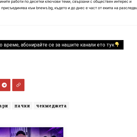
ините работи по десетки ключови теми, свързани с обществен интерес и
е присъединява към bnews.bg, където и до днес е част от екипа на разслед
о време, абонирайте се за нашите канали ето тук
ари
пачки
чекмеджета