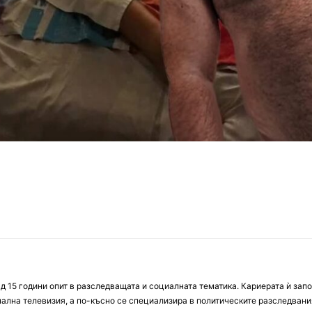
д 15 години опит в разследващата и социалната тематика. Кариерата ѝ зап
онална телевизия, а по-късно се специализира в политическите разследвани