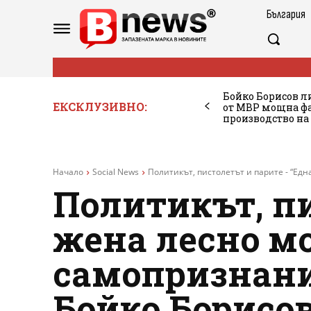
България
Бойко Борисов ли
ЕКСКЛУЗИВНО:
от МВР мощна фа
производство на
Начало
Social News
Политикът, пистолетът и парите - “Едн
Политикът, пи
жена лесно мо
самопризнани
Бойко Борисов