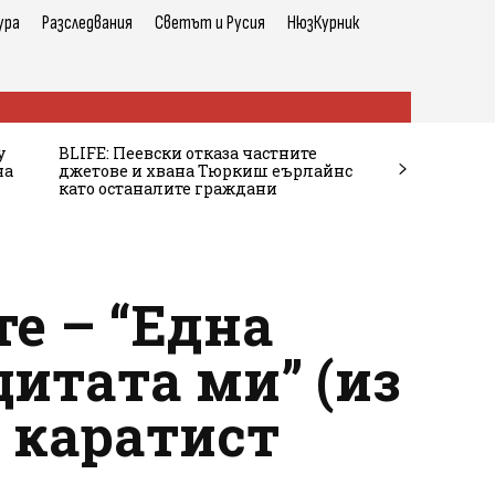
ура
Разследвания
Светът и Русия
НюзКурник
у
BLIFE: Пеевски отказа частните
на
джетове и хвана Тюркиш еърлайнс
като останалите граждани
е – “Една
итата ми” (из
 каратист