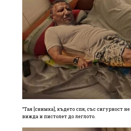
“Тая [снимка], където спя, със сигурност не
вижда и пистолет до леглото.