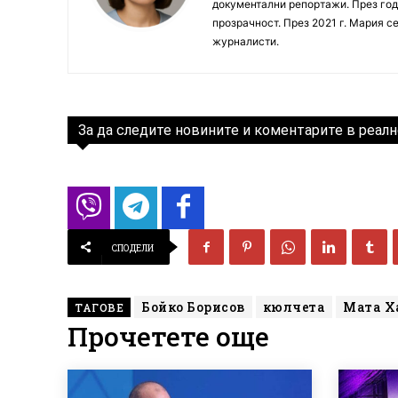
документални репортажи. През год
прозрачност. През 2021 г. Мария с
журналисти.
За да следите новините и коментарите в реалн
СПОДЕЛИ
Бойко Борисов
кюлчета
Мата Х
ТАГОВЕ
Прочетете още