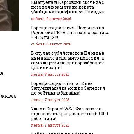
Емануела и Карбовски скочиха с
позиция в защита на децата –
убийци на педофили от Пловдив
събота, 8 август 2026
Гореща социология: Партията на
Радев бие ГЕРБ с четворна разлика
– 43% на 12 !!!
събота, 8 август 2026
В случая с убийството в Пловдив
няма нито деца, нито педофил, а
само жертви на криворазбраната
цивилизация
е:
петък, 7 август 2026
Гореща социология от Киев:
Залужни мачка мощно Зеленски
по рейтинг в Украйна!
и живея
петък, 7 август 2026
Ужас в Европа! WSJ: Фолксваген
подготвя съкращаването на 50 000
работници!
петък, 7 август 2026