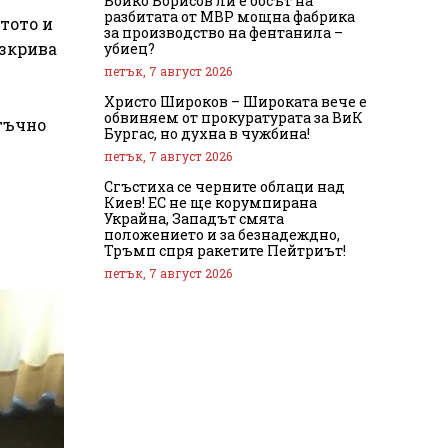
Бойко Борисов ли е босът на
разбитата от МВР мощна фабрика
тото и
за производство на фентанила –
азкрива
убиец?
петък, 7 август 2026
Христо Широков – Широката вече е
обвиняем от прокуратурата за ВиК
атъчно
Бургас, но духна в чужбина!
петък, 7 август 2026
Сгъстиха се черните облаци над
Киев! ЕС не ще корумпирана
Украйна, Западът смята
положението и за безнадеждно,
Тръмп спря ракетите Пейтриът!
петък, 7 август 2026