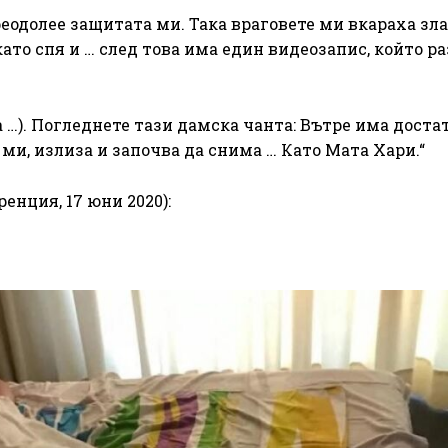
еодолее защитата ми. Така враговете ми вкараха зла
ато спя и … след това има един видеозапис, който р
а …). Погледнете тази дамска чанта: Вътре има дост
ми, излиза и започва да снима … Като Мата Хари.“
нция, 17 юни 2020):