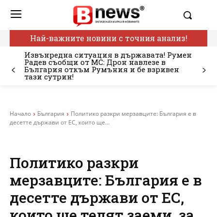
Най-важните новини с точния анализ!
Извънредна ситуация в държавата! Румен
Радев съобщи от МС: Дрон навлезе в
България откъм Румъния и бе взривен
тази сутрин!
Начало
България
Политико разкри мерзавците: България е в
десетте държави от ЕС, които ще...
Политико разкри
мерзавците: България е в
десетте държави от ЕС,
които ще телят заеми, за