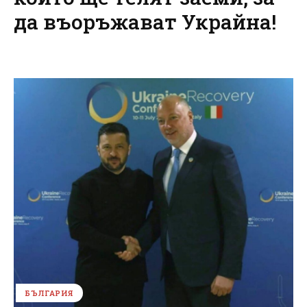
да въоръжават Украйна!
БЪЛГАРИЯ