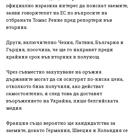
официално изразиха интерес да поискат заемите,
заяви говорителят на ЕС по въпросите на
отбраната Томас Рение пред репортери във
вторник.
Други, включително Чехия, Латвия, България и
Гърция, посочиха, че ще го направят преди
крайния срок във вторник в полунощ.
Чрез съвместно закупуване на оръжия
държавите могат да си осигурят по-ниска цена,
отколкото биха получили, ако действат
самостоятелно, и след това да доставят
въоръжението на Украйна, пише белгийската
медия.
Франция също вероятно ще кандидатства за
заемите, докато Германия, Швеция и Холандия се