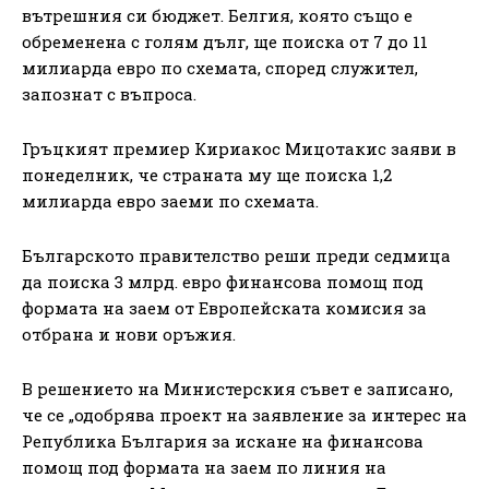
вътрешния си бюджет. Белгия, която също е
обременена с голям дълг, ще поиска от 7 до 11
милиарда евро по схемата, според служител,
запознат с въпроса.
Гръцкият премиер Кириакос Мицотакис заяви в
понеделник, че страната му ще поиска 1,2
милиарда евро заеми по схемата.
Българското правителство реши преди седмица
да поиска 3 млрд. евро финансова помощ под
формата на заем от Европейската комисия за
отбрана и нови оръжия.
В решението на Министерския съвет е записано,
че се „одобрява проект на заявление за интерес на
Република България за искане на финансова
помощ под формата на заем по линия на