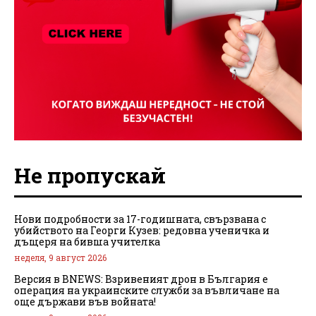
Не пропускай
Нови подробности за 17-годишната, свързвана с
убийството на Георги Кузев: редовна ученичка и
дъщеря на бивша учителка
неделя, 9 август 2026
Версия в BNEWS: Взривеният дрон в България е
операция на украинските служби за въвличане на
още държави във войната!