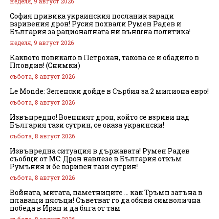
неделя, 9 август 2026
София привика украинския посланик заради
взривения дрон! Русия похвали Румен Радев и
България за рационалната ни външна политика!
неделя, 9 август 2026
Каквото повикало в Петрохан, такова се и обадило в
Пловдив! (Снимки)
събота, 8 август 2026
Le Monde: Зеленски дойде в Сърбия за 2 милиона евро!
събота, 8 август 2026
Извънредно! Военният дрон, който се взриви над
България тази сутрин, се оказа украински!
събота, 8 август 2026
Извънредна ситуация в държавата! Румен Радев
съобщи от МС: Дрон навлезе в България откъм
Румъния и бе взривен тази сутрин!
събота, 8 август 2026
Войната, митата, паметниците … как Тръмп затъна в
плаващи пясъци! Съветват го да обяви символична
победа в Иран и да бяга от там