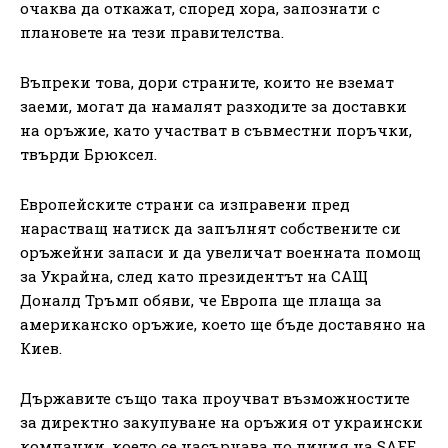
очаква да откажат, според хора, запознати с
плановете на тези правителства.
Въпреки това, дори страните, които не вземат
заеми, могат да намалят разходите за доставки
на оръжие, като участват в съвместни поръчки,
твърди Брюксел.
Европейските страни са изправени пред
нарастващ натиск да запълнят собствените си
оръжейни запаси и да увеличат военната помощ
за Украйна, след като президентът на САЩ
Доналд Тръмп обяви, че Европа ще плаща за
американско оръжие, което ще бъде доставяно на
Киев.
Държавите също така проучват възможностите
за директно закупуване на оръжия от украински
компании, което се насърчава по линия на SAFE.