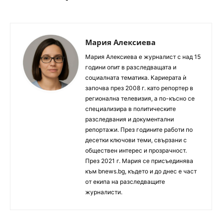
Мария Алексиева
Мария Алексиева е журналист с над 15
години опит в разследващата и
социалната тематика. Кариерата ѝ
започва през 2008 г. като репортер в
регионална телевизия, а по-късно се
специализира в политическите
разследвания и документални
репортажи. През годините работи по
десетки ключови теми, свързани с
обществен интерес и прозрачност.
През 2021 г. Мария се присъединява
към bnews.bg, където и до днес е част
от екипа на разследващите
журналисти.