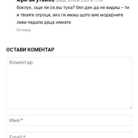
сряда, 30 юли 2025 At 17:35
боклук, още ли се.еш тука? бял ден да не видиш – ти
и твоите отроци, ако ги имаш щото вие модерните
леви педали деца нямате
Отговор
ОСТАВИ КОМЕНТАР
Коментар:
Им
Ema