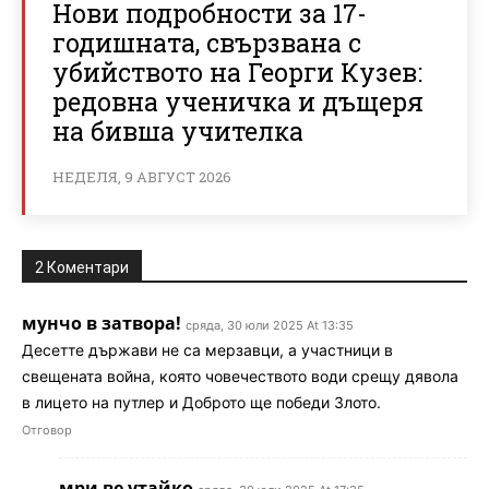
Нови подробности за 17-
годишната, свързвана с
убийството на Георги Кузев:
редовна ученичка и дъщеря
на бивша учителка
НЕДЕЛЯ, 9 АВГУСТ 2026
2 Коментари
мунчо в затвора!
сряда, 30 юли 2025 At 13:35
Десетте държави не са мерзавци, а участници в
свещената война, която човечеството води срещу дявола
в лицето на путлер и Доброто ще победи Злото.
Отговор
мри ве утайко