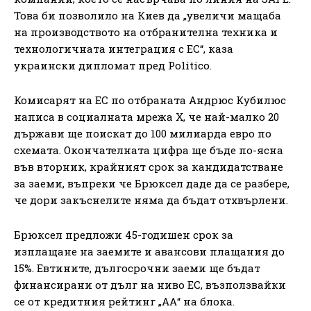
Това би позволило на Киев да „увеличи мащаба
на производството на отбранителна техника и
технологичната интеграция с ЕС“, каза
украински дипломат пред Politico.
Комисарят на ЕС по отбраната Андрюс Кубилюс
написа в социалната мрежа Х, че най-малко 20
държави ще поискат до 100 милиарда евро по
схемата. Окончателната цифра ще бъде по-ясна
във вторник, крайният срок за кандидатстване
за заеми, въпреки че Брюксел даде да се разбере,
че дори закъснелите няма да бъдат отхвърлени.
Брюксел предложи 45-годишен срок за
изплащане на заемите и авансови плащания до
15%. Евтините, дългосрочни заеми ще бъдат
финансирани от дълг на ниво ЕС, възползвайки
се от кредитния рейтинг „АА“ на блока.