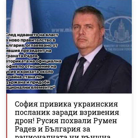
София привика украинския
посланик заради взривения
дрон! Русия похвали Румен
Радев и България за
рационалната ни външна