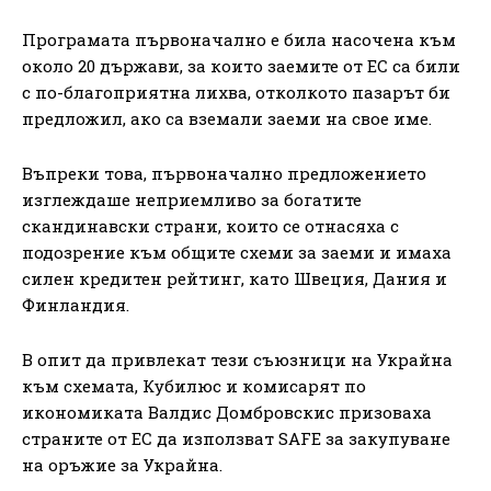
Програмата първоначално е била насочена към
около 20 държави, за които заемите от ЕС са били
с по-благоприятна лихва, отколкото пазарът би
предложил, ако са вземали заеми на свое име.
Въпреки това, първоначално предложението
изглеждаше неприемливо за богатите
скандинавски страни, които се отнасяха с
подозрение към общите схеми за заеми и имаха
силен кредитен рейтинг, като Швеция, Дания и
Финландия.
В опит да привлекат тези съюзници на Украйна
към схемата, Кубилюс и комисарят по
икономиката Валдис Домбровскис призоваха
страните от ЕС да използват SAFE за закупуване
на оръжие за Украйна.