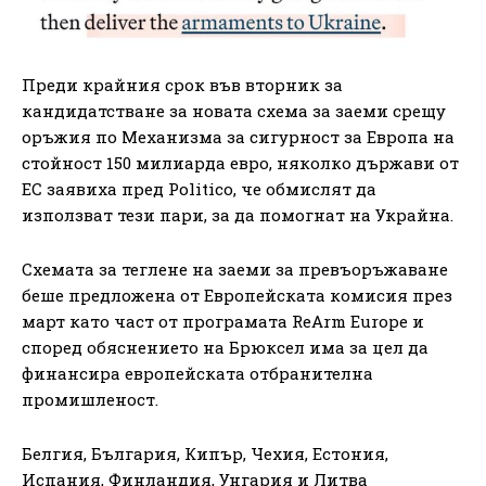
Преди крайния срок във вторник за
кандидатстване за новата схема за заеми срещу
оръжия по Механизма за сигурност за Европа на
стойност 150 милиарда евро, няколко държави от
ЕС заявиха пред Politico, че обмислят да
използват тези пари, за да помогнат на Украйна.
Схемата за теглене на заеми за превъоръжаване
беше предложена от Европейската комисия през
март като част от програмата ReArm Europe и
според обяснението на Брюксел има за цел да
финансира европейската отбранителна
промишленост.
Белгия, България, Кипър, Чехия, Естония,
Испания, Финландия, Унгария и Литва