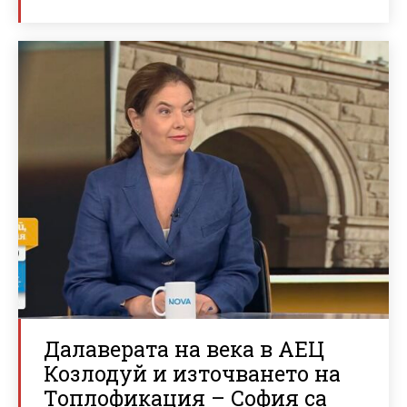
Далаверата на века в АЕЦ
Козлодуй и източването на
Топлофикация – София са