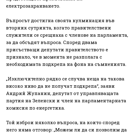
електрозахранването.
Въпросът достигна своята кулминация във
вторник сутринта, когато правителствени
служители се срещнаха с членове на парламента,
за да обсъдят въпроса. Според двама
присъстващи депутати правителството е
признало, че в момента не разполага с
необходимата подкрепа на фона на съмненията.
„Изключително рядко се случва неща на такова
високо ниво да не получат подкрепа“, заяви
Андрий Жупанин, депутат от управляващата
партия на Зеленски и член на парламентарната
комисия по енергетика.
Той изброи няколко въпроса, на които според
него няма отговор: „Можем ли да си позволим да