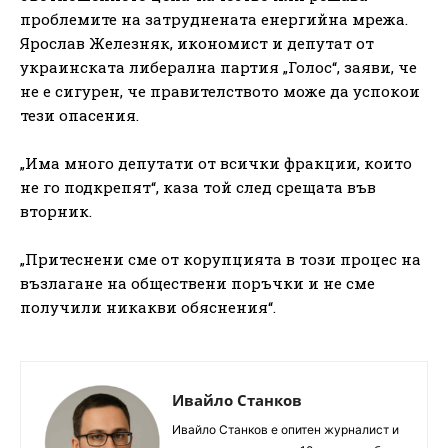
проблемите на затруднената енергийна мрежа.
Ярослав Железняк, икономист и депутат от
украинската либерална партия „Голос“, заяви, че
не е сигурен, че правителството може да успокои
тези опасения.
„Има много депутати от всички фракции, които
не го подкрепят“, каза той след срещата във
вторник.
„Притеснени сме от корупцията в този процес на
възлагане на обществени поръчки и не сме
получили никакви обяснения“.
Ивайло Станков
Ивайло Станков е опитен журналист и