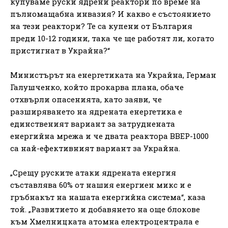
купуваме руски ядрени реактори по време на
пълномащабна инвазия? И какво е състоянието
на тези реактори? Те са купени от България
преди 10-12 години, така че ще работят ли, когато
пристигнат в Украйна?“
Министърът на енергетиката на Украйна, Герман
Галушченко, който прокарва плана, обаче
отхвърли опасенията, като заяви, че
разширяването на ядрената енергетика е
единственият вариант за затруднената
енергийна мрежа и че двата реактора ВВЕР-1000
са най-ефективният вариант за Украйна.
„Срещу руските атаки ядрената енергия
съставлява 60% от нашия енергиен микс и е
гръбнакът на нашата енергийна система“, каза
той. „Развитието и добавянето на още блокове
към Хмелницката атомна електроцентрала е