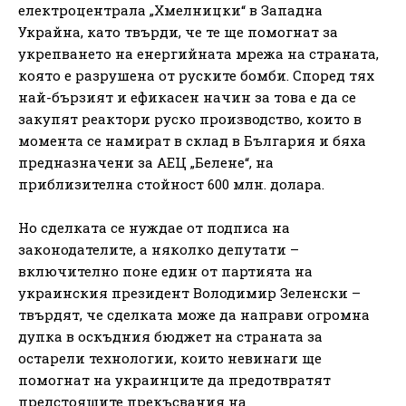
електроцентрала „Хмелницки“ в Западна
Украйна, като твърди, че те ще помогнат за
укрепването на енергийната мрежа на страната,
която е разрушена от руските бомби. Според тях
най-бързият и ефикасен начин за това е да се
закупят реактори руско производство, които в
момента се намират в склад в България и бяха
предназначени за АЕЦ „Белене“, на
приблизителна стойност 600 млн. долара.
Но сделката се нуждае от подписа на
законодателите, а няколко депутати –
включително поне един от партията на
украинския президент Володимир Зеленски –
твърдят, че сделката може да направи огромна
дупка в оскъдния бюджет на страната за
остарели технологии, които невинаги ще
помогнат на украинците да предотвратят
предстоящите прекъсвания на