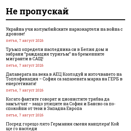
Не пропускай
Украйна учи колумбийските наркокартели на война с
дронове!
петък, 7 август 2026
Тръмп определи наследника си в Белия дом и
забрани “раждащия туризъм” на бременните
мигранти в САЩ!
петък, 7 август 2026
Далаверата на века в АЕЦ Козлодуй и източването на
Топлофикация – София са запазената марка на ГЕРБ в
енергетиката!
петък, 7 август 2026
Когато фактите говорят и ционистите трябва да
замълчат – защо улиците на София и Банско са по-
спокойни от тези в Западна Европа
петък, 7 август 2026
Посред горещо лято Германия сменя канцлера! Кой
ще го наследи