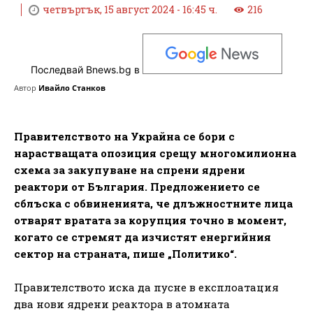
четвъртък, 15 август 2024 - 16:45 ч.
216
Последвай Bnews.bg в
Автор
Ивайло Станков
Правителството на Украйна се бори с
нарастващата опозиция срещу многомилионна
схема за закупуване на спрени ядрени
реактори от България. Предложението се
сблъска с обвиненията, че длъжностните лица
отварят вратата за корупция точно в момент,
когато се стремят да изчистят енергийния
сектор на страната, пише „Политико“.
Правителството иска да пусне в експлоатация
два нови ядрени реактора в атомната