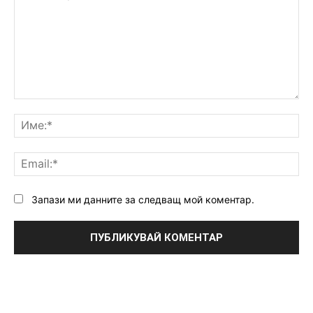
Коментар:
Им
Ema
Запази ми данните за следващ мой коментар.