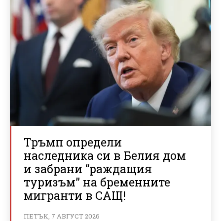
Тръмп определи
наследника си в Белия дом
и забрани “раждащия
туризъм” на бременните
мигранти в САЩ!
ПЕТЪК, 7 АВГУСТ 2026