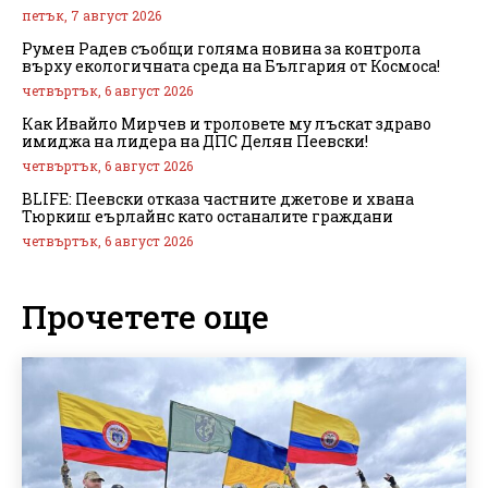
петък, 7 август 2026
Румен Радев съобщи голяма новина за контрола
върху екологичната среда на България от Космоса!
четвъртък, 6 август 2026
Как Ивайло Мирчев и троловете му лъскат здраво
имиджа на лидера на ДПС Делян Пеевски!
четвъртък, 6 август 2026
BLIFE: Пеевски отказа частните джетове и хвана
Тюркиш еърлайнс като останалите граждани
четвъртък, 6 август 2026
Прочетете още