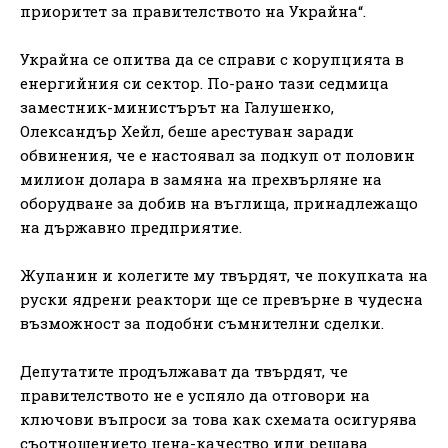
приоритет за правителството на Украйна“.
Украйна се опитва да се справи с корупцията в
енергийния си сектор. По-рано тази седмица
заместник-министърът на Галушенко,
Олександър Хейл, беше арестуван заради
обвинения, че е настоявал за подкуп от половин
милион долара в замяна на прехвърляне на
оборудване за добив на въглища, принадлежащо
на държавно предприятие.
Жупанин и колегите му твърдят, че покупката на
руски ядрени реактори ще се превърне в чудесна
възможност за подобни съмнителни сделки.
Депутатите продължават да твърдят, че
правителството не е успяло да отговори на
ключови въпроси за това как схемата осигурява
съотношението цена-качество или решава