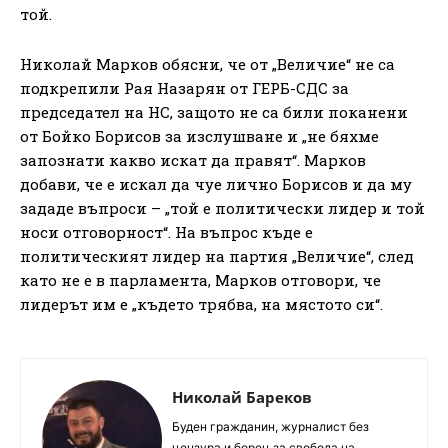
той.
Николай Марков обясни, че от „Величие“ не са
подкрепили Рая Назарян от ГЕРБ-СДС за
председател на НС, защото не са били поканени
от Бойко Борисов за изслушване и „не бяхме
запознати какво искат да правят“. Марков
добави, че е искал да чуе лично Борисов и да му
зададе въпроси – „той е политически лидер и той
носи отговорност“. На въпрос къде е
политическият лидер на партия „Величие“, след
като не е в парламента, Марков отговори, че
лидерът им е „където трябва, на мястото си“.
Николай Бареков
Буден гражданин, журналист без
цензура и борец за свобода на