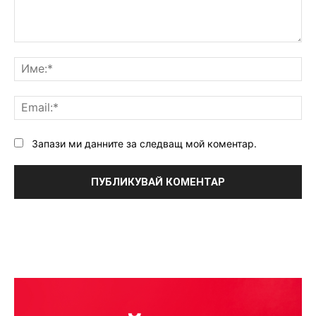
Коментар:
Им
Ema
Запази ми данните за следващ мой коментар.