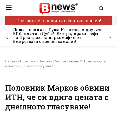
Най-важните новини с точния анализ!
Лоши новини за Ружа Игнатова и другите
БГ бандити в Дубай: Екстрадираха шефа
на Ирландската наркомафия от
Емирствата с военен самолет!
Начало
Политика
Половник Марков обвини ИТН, че си вдига
цената с днешното гласуване!
Половник Марков обвини
ИТН, че си вдига цената с
днешното гласуване!