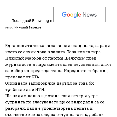
Последвай Bnews.bg в
Автор
Николай Бареков
Една политическа сила си вдигна цената, заради
което се случи това в залата. Това коментира
Николай Марков от партия „Величие“ пред
журналисти в парламента след неуспешния опит
за избор на председател на Народното събрание,
предават от БТА.
Основната заподозряна партия за това би
трябвало да е ИТН.
Ще видим какво ще стане тази вечер и утре
сутринта по гласуването ще се види дали са се
разбрали, дали е удовлетворена цената и
съответно какво следва оттук нататък, добави