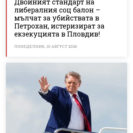
Двойният стандарт на
либералния соц балон –
мълчат за убийствата в
Петрохан, истеризират за
екзекуцията в Пловдив!
ПОНЕДЕЛНИК, 10 АВГУСТ 2026