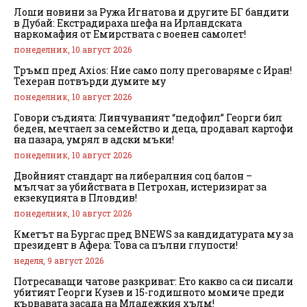
Лоши новини за Ружа Игнатова и другите БГ бандити
в Дубай: Екстрадираха шефа на Ирландската
наркомафия от Емирствата с военен самолет!
понеделник, 10 август 2026
Тръмп пред Axios: Ние само полу преговаряме с Иран!
Техеран потвърди думите му
понеделник, 10 август 2026
Говори съдията: Линчуваният “педофил” Георги бил
беден, мечтаел за семейство и деца, продавал картофи
на пазара, умрял в адски мъки!
понеделник, 10 август 2026
Двойният стандарт на либералния соц балон –
мълчат за убийствата в Петрохан, истеризират за
екзекуцията в Пловдив!
понеделник, 10 август 2026
Кметът на Бургас пред BNEWS за кандидатурата му за
президент в Афера: Това са пълни глупости!
неделя, 9 август 2026
Потресаващи чатове разкриват: Ето какво са си писали
убитият Георги Кузев и 15-годишното момиче преди
кървавата засада на Младежкия хълм!