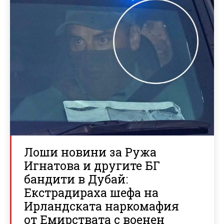
Лоши новини за Ружа
Игнатова и другите БГ
бандити в Дубай:
Екстрадираха шефа на
Ирландската наркомафия
от Емирствата с военен