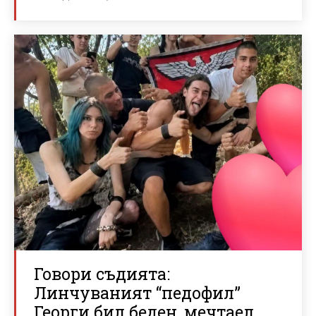
Говори съдията:
Линчуваният “педофил”
Георги бил беден, мечтаел