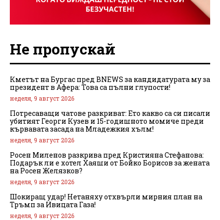
Не пропускай
Кметът на Бургас пред BNEWS за кандидатурата му за
президент в Афера: Това са пълни глупости!
неделя, 9 август 2026
Потресаващи чатове разкриват: Ето какво са си писали
убитият Георги Кузев и 15-годишното момиче преди
кървавата засада на Младежкия хълм!
неделя, 9 август 2026
Росен Миленов разкрива пред Кристияна Стефанова:
Подарък ли е хотел Хаяши от Бойко Борисов за жената
на Росен Желязков?
неделя, 9 август 2026
Шокиращ удар! Нетаняху отхвърли мирния план на
Тръмп за Ивицата Газа!
неделя, 9 август 2026