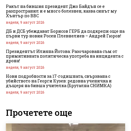
Ракът на бившия президент Джо Байдън се е
разпространил и е много болезнен, казва синът му
Хънтър по BBC
неделя, 9 август 2026
ДБ и ДСБ убеждават Борисов ГЕРБ да подкрепи още на
първи тур новия Росен Плевнелиев – Андрей Гюров!
неделя, 9 август 2026
Президентът Илияна Йотова: Разочарована съм от
примитивната политическа употреба на инцидента с
дрона!
неделя, 9 август 2026
Нови подробности за 17-годишната, свързвана с
убийството на Георги Кузев: редовна ученичка и
дъщеря на бивша учителка (Брутална СНИМКА)
неделя, 9 август 2026
Прочетете още