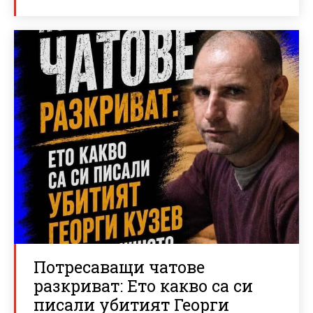
Потресаващи чатове
разкриват: Ето какво са си
писали убитият Георги