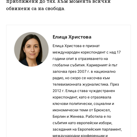
приближени до тях. Към момента всички
обвинени са на свобода.
Елица Христова
Елица Христова е признат
международен кореспондент с над 17
години опит в отразяването на
глобални събития. Кариерният ѝ път
започва през 2007 г. в национално
радио, но скоро се насочва към
телевизионната журналистика. През
2012 г. Елица става чуждестранен
кореспондент, като е отразявала
ключови политически, социални и
икономически теми от Брюксел,
Берлин и Женева. Работила е по
събития като европейски избори,
заседания на Европейския парламент,
международни конференции и