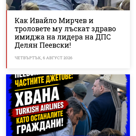
Как Ивайло Мирчев и
троловете му лъскат здраво
имиджа на лидера на ДПС
Делян Пеевски!
ЧЕТВЪРТЪК, 6 АВГУСТ 2026