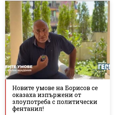
Новите умове на Борисов се
оказаха изпържени от
злоупотреба с политически
фентанил!