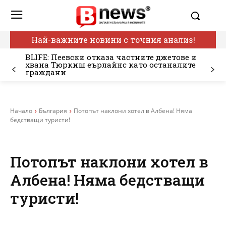
Най-важните новини с точния анализ!
BLIFE: Пеевски отказа частните джетове и
хвана Тюркиш еърлайнс като останалите
граждани
Начало
България
Потопът наклони хотел в Албена! Няма
бедстващи туристи!
Потопът наклони хотел в
Албена! Няма бедстващи
туристи!