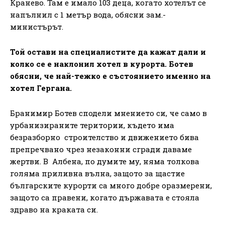
Кранево. Там е имало 103 деца, когато хотелът се
напълнил с 1 метър вода, обясни зам.-
министърът.
Той остави на специалистите да кажат дали и
колко се е наклонил хотел в курорта. Ботев
обясни, че най-тежко е състоянието именно на
хотел Гергана.
Бранимир Ботев сподели мнението си, че само в
урбанизираните територии, където има
безразборно строителство и движението бива
препречвано чрез незаконни сгради даваме
жертви. В Албена, по думите му, няма толкова
голяма приливна вълна, защото за щастие
българските курорти са много добре оразмерени,
защото са правени, когато държавата е стояла
здраво на краката си.