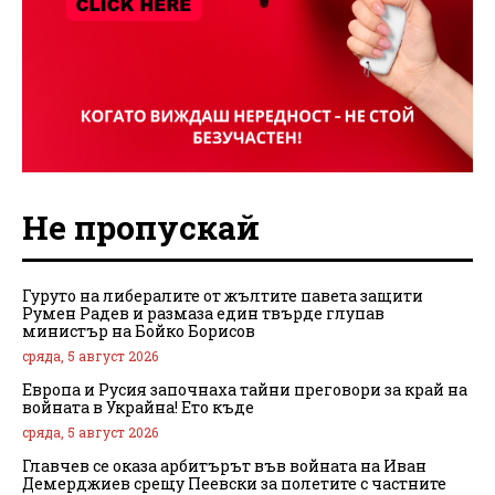
Не пропускай
Гуруто на либералите от жълтите павета защити
Румен Радев и размаза един твърде глупав
министър на Бойко Борисов
сряда, 5 август 2026
Европа и Русия започнаха тайни преговори за край на
войната в Украйна! Ето къде
сряда, 5 август 2026
Главчев се оказа арбитърът във войната на Иван
Демерджиев срещу Пеевски за полетите с частните