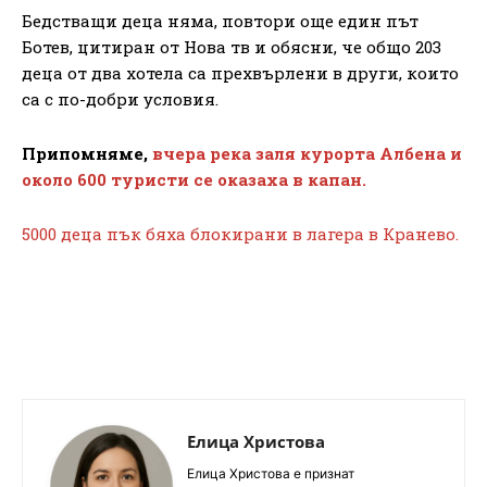
Бедстващи деца няма, повтори още един път
Ботев, цитиран от Нова тв и обясни, че общо 203
деца от два хотела са прехвърлени в други, които
са с по-добри условия.
Припомняме,
вчера река заля курорта Албена и
около 600 туристи се оказаха в капан.
5000 деца пък бяха блокирани в лагера в Кранево.
Елица Христова
Елица Христова е признат