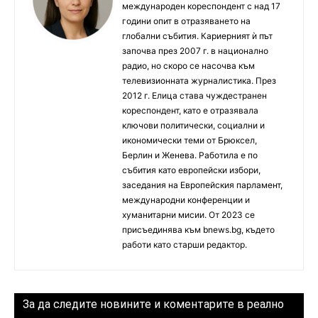
международен кореспондент с над 17
години опит в отразяването на
глобални събития. Кариерният ѝ път
започва през 2007 г. в национално
радио, но скоро се насочва към
телевизионната журналистика. През
2012 г. Елица става чуждестранен
кореспондент, като е отразявала
ключови политически, социални и
икономически теми от Брюксел,
Берлин и Женева. Работила е по
събития като европейски избори,
заседания на Европейския парламент,
международни конференции и
хуманитарни мисии. От 2023 се
присъединява към bnews.bg, където
работи като старши редактор.
За да следите новините и коментарите в реално