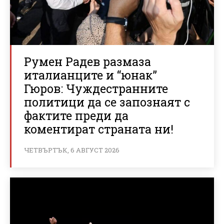
Румен Радев размаза
италианците и “юнак”
Гюров: Чуждестранните
политици да се запознаят с
фактите преди да
коментират страната ни!
ЧЕТВЪРТЪК, 6 АВГУСТ 2026