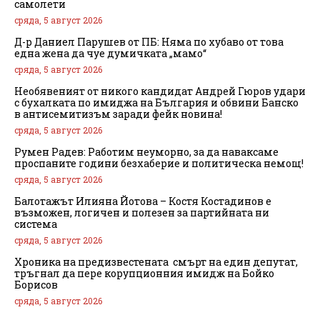
самолети
сряда, 5 август 2026
Д-р Даниел Парушев от ПБ: Няма по хубаво от това
една жена да чуе думичката „мамо“
сряда, 5 август 2026
Необявеният от никого кандидат Андрей Гюров удари
с бухалката по имиджа на България и обвини Банско
в антисемитизъм заради фейк новина!
сряда, 5 август 2026
Румен Радев: Работим неуморно, за да наваксаме
проспаните години безхаберие и политическа немощ!
сряда, 5 август 2026
Балотажът Илияна Йотова – Костя Костадинов е
възможен, логичен и полезен за партийната ни
система
сряда, 5 август 2026
Хроника на предизвестената смърт на един депутат,
тръгнал да пере корупционния имидж на Бойко
Борисов
сряда, 5 август 2026