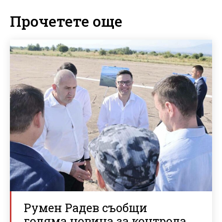
Прочетете още
Румен Радев съобщи
голяма новина за контрола