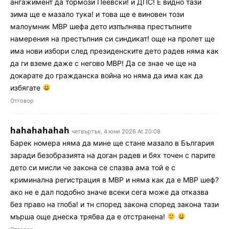
ангажимент да тормози Пеевски! и ДПС! Е видно тази
зима ще е мазало тука! и това ще е виновен този
малоумник МВР шефа дето изпълнява престъпните
намерения на престъпния си синдикат! още на пролет ще
има нови избори след президенските дето радев няма как
да ги вземе даже с негово МВР! Да се знае че ще на
докарате до гражданска война но няма да има как да
избягате
Отговор
hahahahahah
четвъртък, 4 юни 2026 At 20:08
Барек номера няма да мине ще стане мазало в България
заради безобразията на доган радев и бях точен с парите
дето си мисли че закона се спазва ама той е с
криминална регистрация в МВР и няма как да е МВР шеф?
ако не е дал подобно значе всеки сега може да отказва
без право на глоба! и тн според закона според закона тази
мърша още днеска трябва да е отстранена!