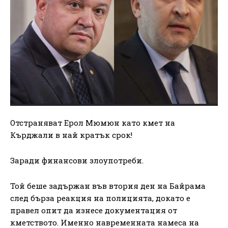
Отстраняват Ерол Мюмюн като кмет на
Кърджали в най кратък срок!
Заради финансови злоупотреби.
Той беше задържан във втория ден на Байрама
след бърза реакция на полицията, докато е
правел опит да изнесе документация от
кметството. Именно навременната намеса на