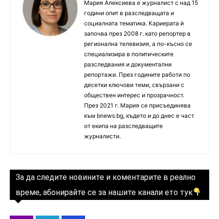
Мария Алексиева е журналист с над 15
години опит в разследващата и
социалната тематика. Кариерата ѝ
започва през 2008 г. като репортер в
регионална телевизия, а по-късно се
специализира в политическите
разследвания и документални
репортажи. През годините работи по
десетки ключови теми, свързани с
обществен интерес и прозрачност.
През 2021 г. Мария се присъединява
към bnews.bg, където и до днес е част
от екипа на разследващите
журналисти.
За да следите новините и коментарите в реално
време, абонирайте се за нашите канали ето тук