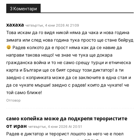
3 Коментари
хахаха
четвъртък, 4 юни 2026 At 21:09
Това искам да го видя никой няма да чака и нова година
зимата или след нова година тука просто ще стане бейруд
Радев колкото да е прост няма как да се навие да
направи такова нещо! че знае че тука ще докара
гражданска война и то не само срещу турци и етническа
карта и Българи ще се бият срещу този диктатор! а ти
заедно с копринката може да се заключите в една стая и
да се чукате мърши! заедно с радев! които да чукате! че
той само ближе!
Отговор
само копейка може да подкрепя терористите
от иран
четвъртък, 4 юни 2026 At 20:51
Радев е диктатор и терорист лошото за него че е поел