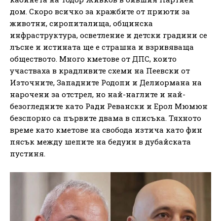
дом. Скоро всичко за кражбите от приюти за
животни, сиропиталища, общинска
инфраструктура, осветление и детски градини се
лъсне и истината ще е страшна и взривяваща
обществото. Много кметове от ДПС, които
участваха в крадливите схеми на Пеевски от
Източните, Западните Родопи и Делиормана на
нарочени за отстрел, но най-наглите и най-
безогледните като Ради Ревански и Ерол Мюмюн
безспорно са първите двама в списъка. Тяхното
време като кметове на свобода изтича като фин
пясък между шепите на бедуин в дубайската
пустиня.