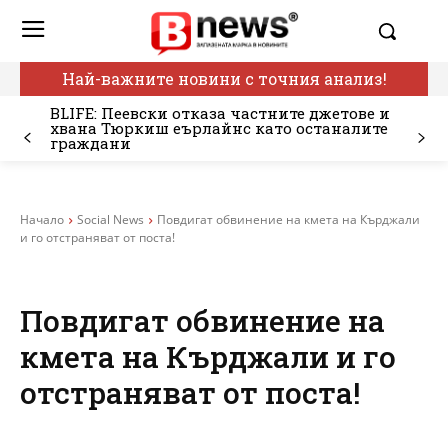
Най-важните новини с точния анализ!
BLIFE: Пеевски отказа частните джетове и
хвана Тюркиш еърлайнс като останалите
граждани
Начало
Social News
Повдигат обвинение на кмета на Кърджали
и го отстраняват от поста!
Повдигат обвинение на
кмета на Кърджали и го
отстраняват от поста!