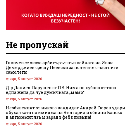
Не пропускай
Главчев се оказа арбитърът във войната на Иван
Демерджиев срещу Пеевски за полетите с частните
самолети
сряда, 5 август 2026
Д-р Даниел Парушев от ПБ: Няма по хубаво от това
една жена да чуе думичката „мамо“
сряда, 5 август 2026
Необявеният от никого кандидат Андрей Гюров удари
с бухалката по имиджа на България и обвини Банско
в антисемитизъм заради фейк новина!
сряда, 5 август 2026