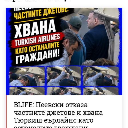
BLIFE: Пеевски отказа
частните джетове и хвана
Тюркиш еърлайнс като
останалите граждани