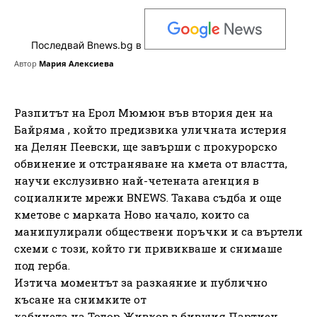
Последвай Bnews.bg в
Автор
Мария Алексиева
Разпитът на Ерол Мюмюн във втория ден на
Байряма , който предизвика уличната истерия
на Делян Пеевски, ще завърши с прокурорско
обвинение и отстраняване на кмета от властта,
научи екслузивно най-четената агенция в
социалните мрежи BNEWS. Такава съдба и още
кметове с марката Ново начало, които са
манипулирали обществени поръчки и са въртели
схеми с този, който ги привикваше и снимаше
под герба.
Изтича моментът за разкаяние и публично
късане на снимките от
кабинета на Тодор Живков в бившия Партиен