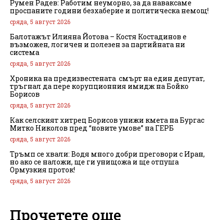
Румен Радев: Работим неуморно, за да наваксаме
проспаните години безхаберие и политическа немощ!
сряда, 5 август 2026
Балотажът Илияна Йотова – Костя Костадинов е
възможен, логичен и полезен за партийната ни
система
сряда, 5 август 2026
Хроника на предизвестената смърт на един депутат,
тръгнал да пере корупционния имидж на Бойко
Борисов
сряда, 5 август 2026
Как селският хитрец Борисов унижи кмета на Бургас
Митко Николов пред “новите умове” на ГЕРБ
сряда, 5 август 2026
Тръмп се хвали: Водя много добри преговори с Иран,
но ако се наложи, ще ги унищожа и ще отпуша
Ормузкия проток!
сряда, 5 август 2026
Прочетете още