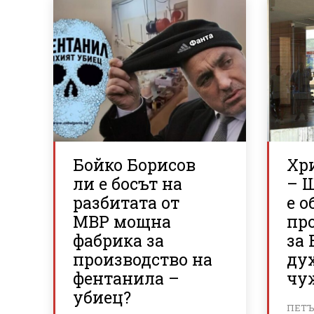
Бойко Борисов
Хр
ли е босът на
– 
разбитата от
е о
МВР мощна
пр
фабрика за
за 
производство на
ду
фентанила –
чу
убиец?
ПЕТЪК