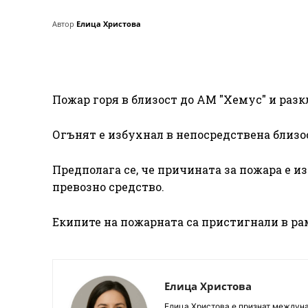
Автор
Елица Христова
Пожар горя в близост до АМ "Хемус" и разк
Огънят е избухнал в непосредствена близо
Предполага се, че причината за пожара е 
превозно средство.
Екипите на пожарната са пристигнали в ра
Елица Христова
Елица Христова е признат междунар