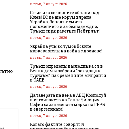
петък, 7 август 2026
Сгъстиха се черните облаци над
Киев! ЕС не ще корумпирана
Украйна, Западът смята
положението и за безнадеждно,
Тръмп спря ракетите Пейтриът!
петък, 7 август 2026
Украйна учи колумбийските
наркокартели на война с дронове!
петък, 7 август 2026
Тръмп определи наследника си в
Белия дом и забрани “раждащия
пътно
туризъм” на бременните мигранти
в САЩ!
петък, 7 август 2026
Далаверата на века в АЕЦ Козлодуй
и източването на Топлофикация –
София са запазената марка на ГЕРБ
в енергетиката!
петък, 7 август 2026
Когато фактите говорят и
ционистите трябва да замълчат –
ия.