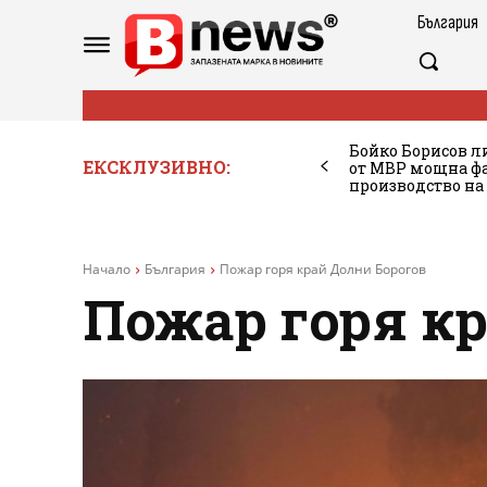
България
Бойко Борисов ли
ЕКСКЛУЗИВНО:
от МВР мощна фа
производство на
Начало
България
Пожар горя край Долни Борогов
Пожар горя к