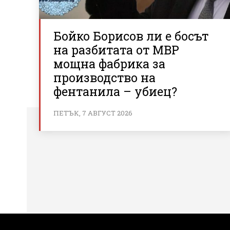
Бойко Борисов ли е босът
на разбитата от МВР
мощна фабрика за
производство на
фентанила – убиец?
ПЕТЪК, 7 АВГУСТ 2026