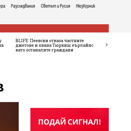
ура
Разследвания
Светът и Русия
НюзКурник
у
BLIFE: Пеевски отказа частните
на
джетове и хвана Тюркиш еърлайнс
като останалите граждани
в