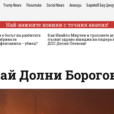
Trump News
Политика
Social News
Анализи
Бареков Без Ценз
Най-важните новини с точния анализ!
 е босът на разбитата
Как Ивайло Мирчев и троловете м
брика за
лъскат здраво имиджа на лидера 
 фентанила – убиец?
ДПС Делян Пеевски!
рай Долни Борого