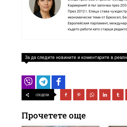
Кариерният ѝ път започва през 200
През 2012 г. Елица става чуждестр
икономически теми от Брюксел, Бер
Европейския парламент, междунаро
където работи като старши редакто
За да следите новините и коментарите в реалн
СПОДЕЛИ
Прочетете още