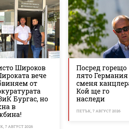
исто Широков
Посред горещо
Широката вече
лято Германия
бвиняем от
сменя канцлер
окуратурата
Кой ще го
ВиК Бургас, но
наследи
хна в
ПЕТЪК, 7 АВГУСТ 2026
жбина!
, 7 АВГУСТ 2026