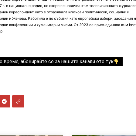
7 г. в национално радио, но скоро се насочва към телевизионната журналис
анен кореспондент, като е отразявала ключови политически, социални и
лин и Женева. Работила е по събития като европейски избори, заседания 
дни конференции и хуманитарни мисии. От 2023 се присъединява към bne
р.
о време, абонирайте се за нашите канали ето тук