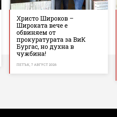
Христо Широков –
Широката вече е
обвиняем от
прокуратурата за ВиК
Бургас, но духна в
чужбина!
ПЕТЪК, 7 АВГУСТ 2026