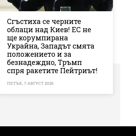
Сгъстиха се черните
облаци над Киев! ЕС не
ще корумпирана
Украйна, Западът смята
положението и за
безнадеждно, Тръмп
спря ракетите Пейтриът!
ПЕТЪК, 7 АВГУСТ 2026