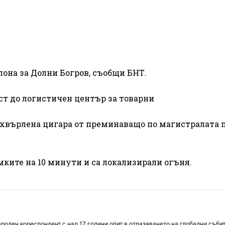
лона за Долни Богров, съобщи БНТ.
ст до логистичен център за товарни
изхвърлена цигара от преминаващо по магистралата 
мките на 10 минути и са локализирали огъня.
оден кореспондент с над 17 години опит в отразяването на глобални събит