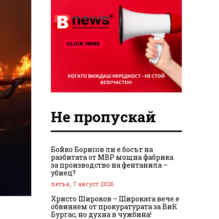
Не пропускай
Бойко Борисов ли е босът на
разбитата от МВР мощна фабрика
за производство на фентанила –
убиец?
петък, 7 август 2026
Христо Широков – Широката вече е
обвиняем от прокуратурата за ВиК
Бургас, но духна в чужбина!