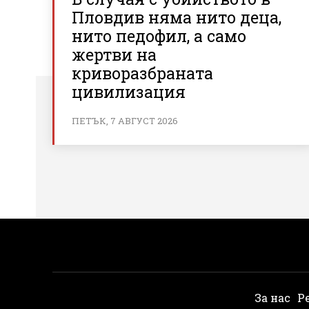
Пловдив няма нито деца,
нито педофил, а само
жертви на
криворазбраната
цивилизация
ПЕТЪК, 7 АВГУСТ 2026
За нас
Р