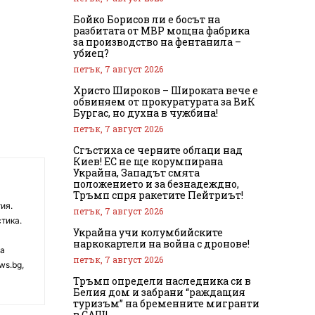
Бойко Борисов ли е босът на
разбитата от МВР мощна фабрика
за производство на фентанила –
убиец?
петък, 7 август 2026
Христо Широков – Широката вече е
обвиняем от прокуратурата за ВиК
Бургас, но духна в чужбина!
петък, 7 август 2026
Сгъстиха се черните облаци над
Киев! ЕС не ще корумпирана
Украйна, Западът смята
положението и за безнадеждно,
Тръмп спря ракетите Пейтриът!
ия.
петък, 7 август 2026
тика.
Украйна учи колумбийските
наркокартели на война с дронове!
на
петък, 7 август 2026
ws.bg,
Тръмп определи наследника си в
Белия дом и забрани “раждащия
туризъм” на бременните мигранти
в САЩ!