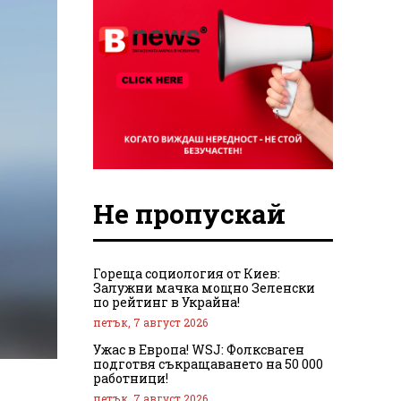
Не пропускай
Гореща социология от Киев:
Залужни мачка мощно Зеленски
по рейтинг в Украйна!
петък, 7 август 2026
Ужас в Европа! WSJ: Фолксваген
подготвя съкращаването на 50 000
работници!
петък, 7 август 2026