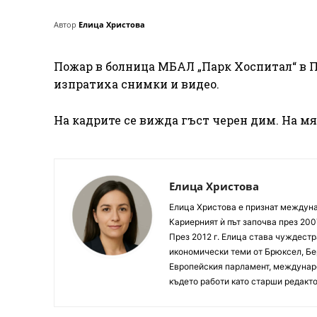
Автор
Елица Христова
Пожар в болница МБАЛ „Парк Хоспитал“ в Пл
изпратиха снимки и видео.
На кадрите се вижда гъст черен дим. На м
Елица Христова
Елица Христова е признат междунар
Кариерният ѝ път започва през 200
През 2012 г. Елица става чуждестр
икономически теми от Брюксел, Бер
Европейския парламент, междунаро
където работи като старши редакто