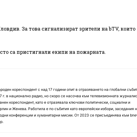
овдив. За това сигнализират зрители на bTV, които
ясто са пристигнали екипи на пожарната.
оден кореспондент с над 17 години опит в отразяването на глобални събит
7 г. в национално радио, но скоро се насочва към телевизионната журналис
анен кореспондент, като е отразявала ключови политически, социални и
лин и Женева. Работила е по събития като европейски избори, заседания 
дни конференции и хуманитарни мисии. От 2023 се присъединява към bne
р.