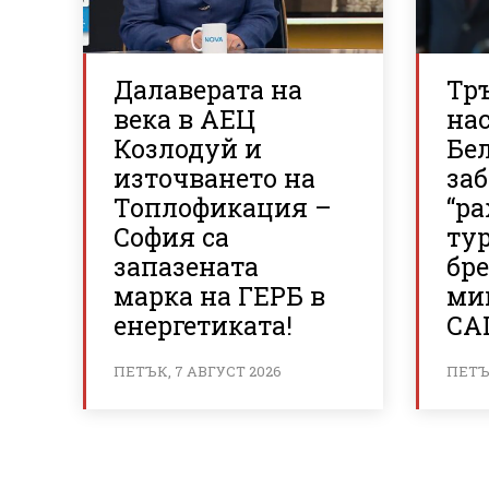
Далаверата на
Тр
века в АЕЦ
нас
Козлодуй и
Бе
източването на
за
Топлофикация –
“р
София са
ту
запазената
бр
марка на ГЕРБ в
ми
енергетиката!
СА
ПЕТЪК, 7 АВГУСТ 2026
ПЕТЪК