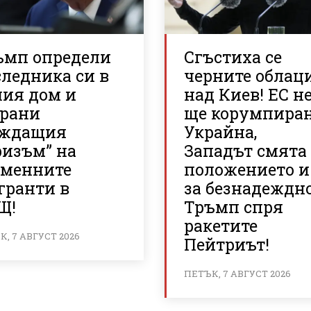
ъмп определи
Сгъстиха се
ледника си в
черните облац
лия дом и
над Киев! ЕС н
брани
ще корумпира
аждащия
Украйна,
ризъм” на
Западът смята
еменните
положението и
гранти в
за безнадеждно
Щ!
Тръмп спря
ракетите
, 7 АВГУСТ 2026
Пейтриът!
ПЕТЪК, 7 АВГУСТ 2026