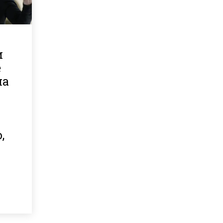
и
е
на
,