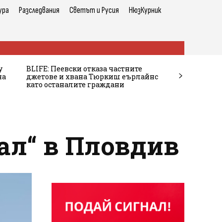
ура
Разследвания
Светът и Русия
НюзКурник
у
BLIFE: Пеевски отказа частните
на
джетове и хвана Тюркиш еърлайнс
като останалите граждани
ал“ в Пловдив