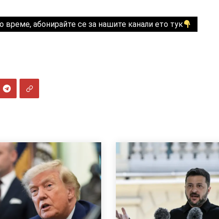
о време, абонирайте се за нашите канали ето тук