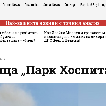
Trump News
Политика
Social News
Анализи
Бареков Без Ценз
Най-важните новини с точния анализ!
 е босът на разбитата
Как Ивайло Мирчев и троловете м
брика за
лъскат здраво имиджа на лидера 
 фентанила – убиец?
ДПС Делян Пеевски!
вдив
ица „Парк Хоспит