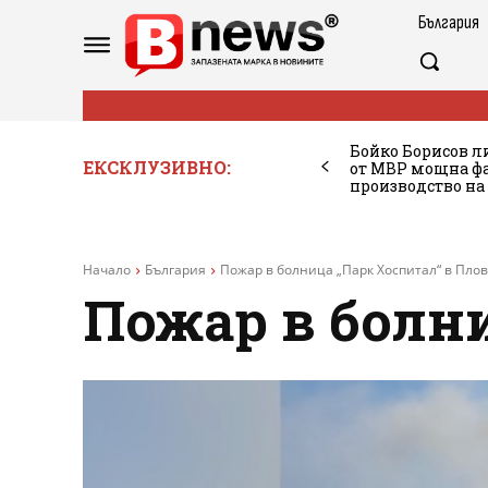
България
Бойко Борисов ли
ЕКСКЛУЗИВНО:
от МВР мощна фа
производство на
Начало
България
Пожар в болница „Парк Хоспитал“ в Пло
Пожар в болн