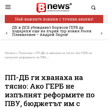
Най-важните новини с точния анализ!
ДБ и ДСБ убеждават Борисов ГЕРБ да
подкрепи още на първи тур новия Росен
Плевнелиев – Андрей Гюров!
Начало
Политика
ПП-ДБ ги хванаха на тясно: Ако ГЕРБ не
изпълнят реформите по ПВУ,...
ПП-ДБ ги хванаха на
тясно: Ако ГЕРБ не
изпълнят реформите по
ПВУ, бюджетът им с