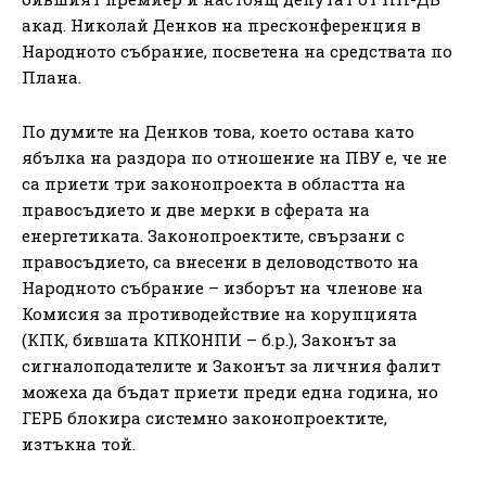
акад. Николай Денков на пресконференция в
Народното събрание, посветена на средствата по
Плана.
По думите на Денков това, което остава като
ябълка на раздора по отношение на ПВУ е, че не
са приети три законопроекта в областта на
правосъдието и две мерки в сферата на
енергетиката. Законопроектите, свързани с
правосъдието, са внесени в деловодството на
Народното събрание – изборът на членове на
Комисия за противодействие на корупцията
(КПК, бившата КПКОНПИ – б.р.), Законът за
сигналоподателите и Законът за личния фалит
можеха да бъдат приети преди една година, но
ГЕРБ блокира системно законопроектите,
изтъкна той.