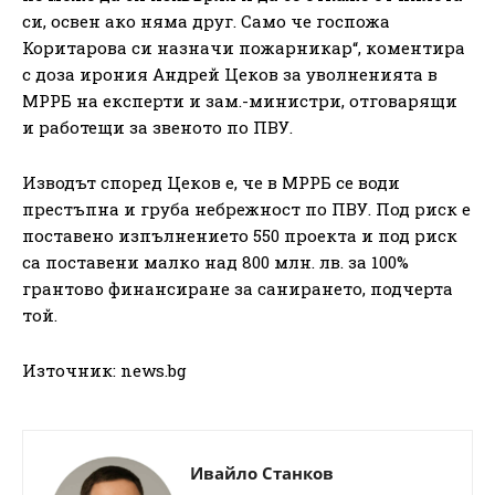
си, освен ако няма друг. Само че госпожа
Коритарова си назначи пожарникар“, коментира
с доза ирония Андрей Цеков за уволненията в
МРРБ на експерти и зам.-министри, отговарящи
и работещи за звеното по ПВУ.
Изводът според Цеков е, че в МРРБ се води
престъпна и груба небрежност по ПВУ. Под риск е
поставено изпълнението 550 проекта и под риск
са поставени малко над 800 млн. лв. за 100%
грантово финансиране за санирането, подчерта
той.
Източник: news.bg
Ивайло Станков