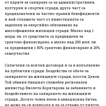
от парите за саниране са за административни,
културни и спортни сгради, друга част са
предназначени за частно-правни бенефициенти
и най-голямата част от инвестицията са
заделени за енергийно обновяване на
многофамилни жилищни сгради. Малко над 1
млрд. лв. от средствата са предвидени за
грантово финансиране, а малко над 200 млн. лв.
са предвидени с 80% грантово финансиране и 20%
самоучастие.
Сключени са всички договори и са в изпълнение
на публични сгради. Бездейства се обаче за
санирането на жилищните сгради, посочи Цеков.
Той обвини бившият служебен регионален
министър Виолета Коритарова за забавянето и
бездействието на санирането на жилищните
сгради. „Когато човек влезе в авиационна битка
не може да си изхвърля и да се откаже от пилота