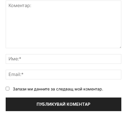
Коментар:
Им
Ema
Запази ми данните за следващ мой коментар.