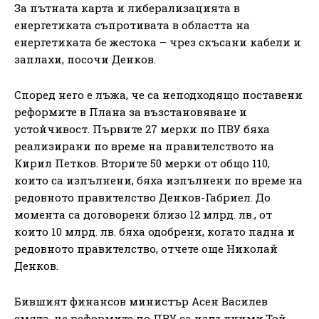
За пътната карта и либерализацията в
енергетиката съпротивата в областта на
енергетиката бе жестока – чрез скъсани кабели и
заплахи, посочи Денков.
Според него е лъжа, че са неподходящо поставени
реформите в Плана за възстановяване и
устойчивост. Първите 27 мерки по ПВУ бяха
реализирани по време на правителството на
Кирил Петков. Вторите 50 мерки от общо 110,
които са изпълнени, бяха изпълнени по време на
редовното правителство Денков-Габриел. До
момента са договорени близо 12 млрд. лв., от
които 10 млрд. лв. бяха одобрени, когато падна и
редовното правителство, отчете още Николай
Денков.
Бившият финансов министър Асен Василев
смята, че реформите по ПВУ са изпълними.Той