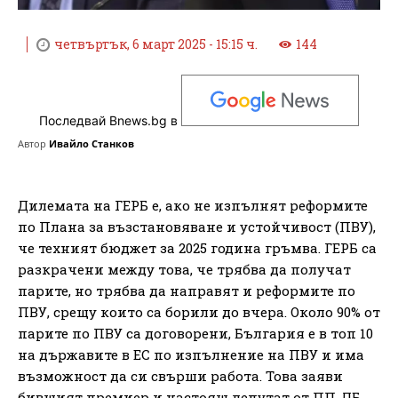
четвъртък, 6 март 2025 - 15:15 ч.
144
Последвай Bnews.bg в
Автор
Ивайло Станков
Дилемата на ГЕРБ е, ако не изпълнят реформите
по Плана за възстановяване и устойчивост (ПВУ),
че техният бюджет за 2025 година гръмва. ГЕРБ са
разкрачени между това, че трябва да получат
парите, но трябва да направят и реформите по
ПВУ, срещу които са борили до вчера. Около 90% от
парите по ПВУ са договорени, България е в топ 10
на държавите в ЕС по изпълнение на ПВУ и има
възможност да си свърши работа. Това заяви
бившият премиер и настоящ депутат от ПП-ДБ