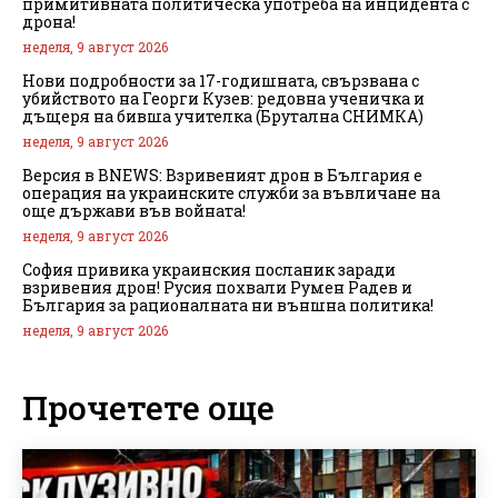
примитивната политическа употреба на инцидента с
дрона!
неделя, 9 август 2026
Нови подробности за 17-годишната, свързвана с
убийството на Георги Кузев: редовна ученичка и
дъщеря на бивша учителка (Брутална СНИМКА)
неделя, 9 август 2026
Версия в BNEWS: Взривеният дрон в България е
операция на украинските служби за въвличане на
още държави във войната!
неделя, 9 август 2026
София привика украинския посланик заради
взривения дрон! Русия похвали Румен Радев и
България за рационалната ни външна политика!
неделя, 9 август 2026
Прочетете още