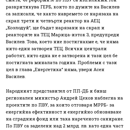
разкритикува ГЕРБ, които по думите на Василев
са записали, че както навремето се нарязаха на
скрап трети и четвърти реактор на АЕЦ
„Козлодуй“, ще бъдат нарязани на скрап и
реакторите на ТЕЦ Марица-изток 3, предупреди
Василев. Това, което ние постигнахме е, че няма
нито един затворен ТЕЦ. Всички централи
работят, нито една не е затворена и тази цел бе
постигната миналата година. Проблеми с тази
цел в глава „Енергетика“ няма, увери Асен
Василев.
Народният представител от ПП-ДБ и бивш
регионален министър Андрей Цеков наблегна на
проектите по ПВУ, за които отговаря МРРБ- за
енергийна ефективност и енергийно обновяване
на сградния фонд или така нареченото саниране.
По ПВУ са заделени над 2 млрд. лв. като една част