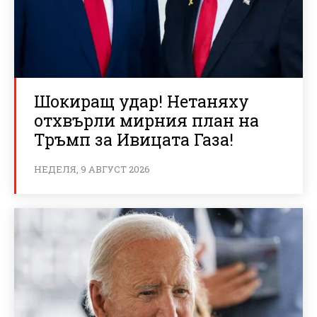
Шокиращ удар! Нетаняху
отхвърли мирния план на
Тръмп за Ивицата Газа!
НЕДЕЛЯ, 9 АВГУСТ 2026