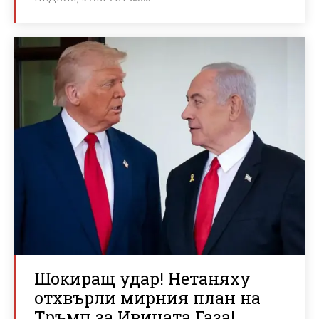
Шокиращ удар! Нетаняху
отхвърли мирния план на
Тръмп за Ивицата Газа!