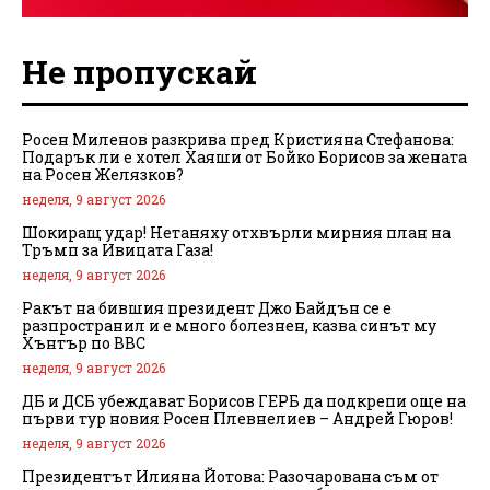
Не пропускай
Росен Миленов разкрива пред Кристияна Стефанова:
Подарък ли е хотел Хаяши от Бойко Борисов за жената
на Росен Желязков?
неделя, 9 август 2026
Шокиращ удар! Нетаняху отхвърли мирния план на
Тръмп за Ивицата Газа!
неделя, 9 август 2026
Ракът на бившия президент Джо Байдън се е
разпространил и е много болезнен, казва синът му
Хънтър по BBC
неделя, 9 август 2026
ДБ и ДСБ убеждават Борисов ГЕРБ да подкрепи още на
първи тур новия Росен Плевнелиев – Андрей Гюров!
неделя, 9 август 2026
Президентът Илияна Йотова: Разочарована съм от